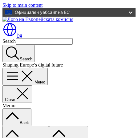
Skip to main content
Официален уебсайт на ЕС
bg
Search
Search
Shaping Europe’s digital future
Меню
Close
Меню
Back