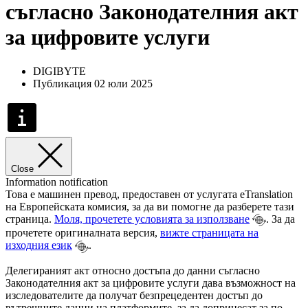
съгласно Законодателния акт
за цифровите услуги
DIGIBYTE
Публикация 02 юли 2025
Close
Information notification
Това е машинен превод, предоставен от услугата eTranslation
на Европейската комисия, за да ви помогне да разберете тази
страница.
Моля, прочетете условията за използване
. За да
прочетете оригиналната версия,
вижте страницата на
изходния език
.
Делегираният акт относно достъпа до данни съгласно
Законодателния акт за цифровите услуги дава възможност на
изследователите да получат безпрецедентен достъп до
вътрешните данни на платформите, за да допринесат за по-