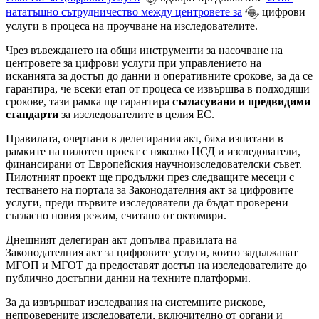
нататъшно сътрудничество между центровете за
цифрови
услуги в процеса на проучване на изследователите.
Чрез въвеждането на общи инструменти за насочване на
центровете за цифрови услуги при управлението на
исканията за достъп до данни и оперативните срокове, за да се
гарантира, че всеки етап от процеса се извършва в подходящи
срокове, тази рамка ще гарантира
съгласувани и предвидими
стандарти
за изследователите в целия ЕС.
Правилата, очертани в делегирания акт, бяха изпитани в
рамките на пилотен проект с няколко ЦСД и изследователи,
финансирани от Европейския научноизследователски съвет.
Пилотният проект ще продължи през следващите месеци с
тестването на портала за Законодателния акт за цифровите
услуги, преди първите изследователи да бъдат проверени
съгласно новия режим, считано от октомври.
Днешният делегиран акт допълва правилата на
Законодателния акт за цифровите услуги, които задължават
МГОП и МГОТ да предоставят достъп на изследователите до
публично достъпни данни на техните платформи.
За да извършват изследвания на системните рискове,
непроверените изследователи, включително от органи и