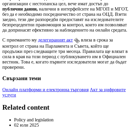
организации с нестопанска цел, вече имат достъп до
публични данни,
налични в интерфейсите на МГОП и МГОТ,
без да е необходимо посредничество от страна на ОЦД. Взети
заедно, тези две разпоредби предоставят на изследователите
безпрецедентни правомощия за контрол, които им позволяват
да допринасят ефективно за наблюдението на онлайн средата.
С приемането му
делегираният акт
влиза в срока за
контрол от страна на Парламента и Съвета, който ще
продължи през следващите три месеца. Правилата ще влязат в
сила в края на този период с публикуването им в Официален
вестник. Това е, когато първите изследователи могат да бъдат
проверени.
Свързани теми
Онлайн платформи и електронна търговия
Акт за цифровите
услуги
Related content
Policy and legislation
02 юли 2025