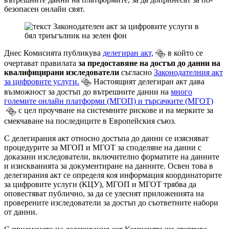
безопасен онлайн свят.
Днес Комисията публикува
делегиран акт,
в който се
очертават правилата
за предоставяне на достъп до данни на
квалифицирани изследователи
съгласно
Законодателния акт
за цифровите услуги.
Настоящият делегиран акт дава
възможност за достъп до вътрешните данни на
много
големите онлайн платформи (МГОП) и търсачките (МГОТ)
с цел проучване на системните рискове и на мерките за
смекчаване на последиците в Европейския съюз.
С делегирания акт относно достъпа до данни се изясняват
процедурите за МГОП и МГОТ за споделяне на данни с
доказани изследователи, включително форматите на данните
и изискванията за документиране на данните. Освен това в
делегирания акт се определя коя информация координаторите
за цифровите услуги (КЦУ), МГОП и МГОТ трябва да
оповестяват публично, за да се улеснят приложенията на
проверените изследователи за достъп до съответните набори
от данни.