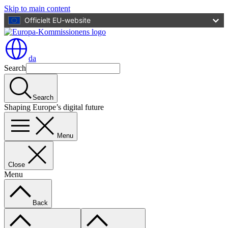
Skip to main content
Officielt EU-website
da
Search
Search
Shaping Europe’s digital future
Menu
Close
Menu
Back