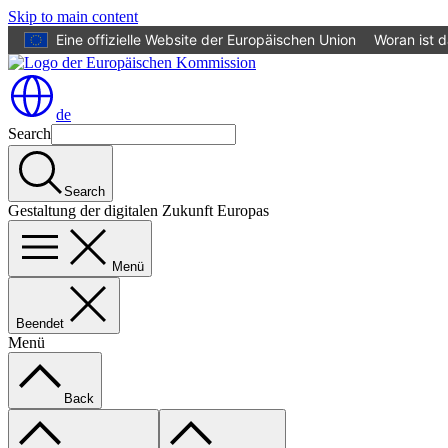
Skip to main content
Eine offizielle Website der Europäischen Union
Woran ist 
de
Search
Search
Gestaltung der digitalen Zukunft Europas
Menü
Beendet
Menü
Back