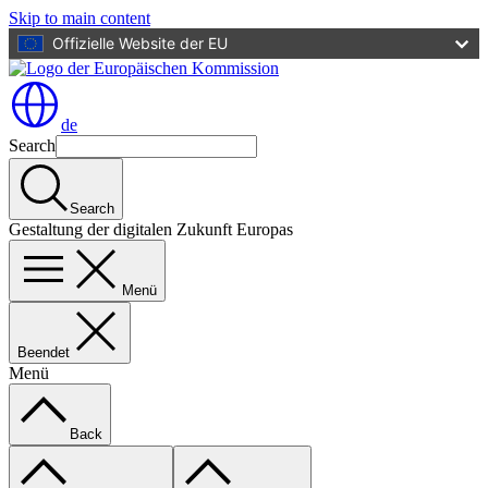
Skip to main content
Offizielle Website der EU
de
Search
Search
Gestaltung der digitalen Zukunft Europas
Menü
Beendet
Menü
Back