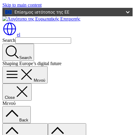
Skip to main content
Επίσημος ιστότοπος της ΕΕ
el
Search
Search
Shaping Europe’s digital future
Μενού
Close
Μενού
Back