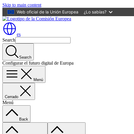
Skip to main content
Web oficial de la Unión Europea
¿Lo sabías?
es
Search
Search
Configurar el futuro digital de Europa
Menú
Cerrado
Menú
Back