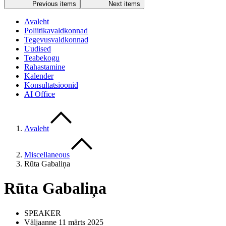
Previous items
Next items
Avaleht
Poliitikavaldkonnad
Tegevusvaldkonnad
Uudised
Teabekogu
Rahastamine
Kalender
Konsultatsioonid
AI Office
Avaleht
Miscellaneous
Rūta Gabaliņa
Rūta Gabaliņa
SPEAKER
Väljaanne 11 märts 2025