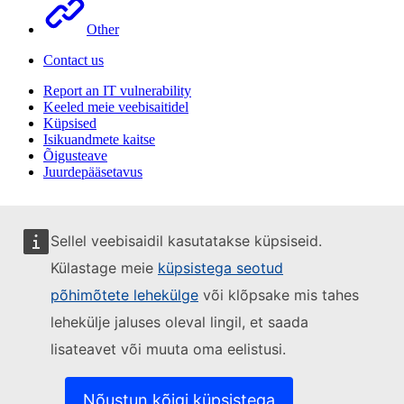
Other
Contact us
Report an IT vulnerability
Keeled meie veebisaitidel
Küpsised
Isikuandmete kaitse
Õigusteave
Juurdepääsetavus
Sellel veebisaidil kasutatakse küpsiseid.
Külastage meie
küpsistega seotud
põhimõtete lehekülge
või klõpsake mis tahes
lehekülje jaluses oleval lingil, et saada
lisateavet või muuta oma eelistusi.
Nõustun kõigi küpsistega