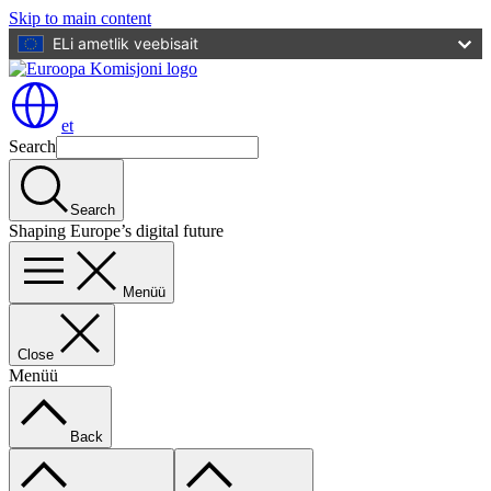
Skip to main content
ELi ametlik veebisait
et
Search
Search
Shaping Europe’s digital future
Menüü
Close
Menüü
Back