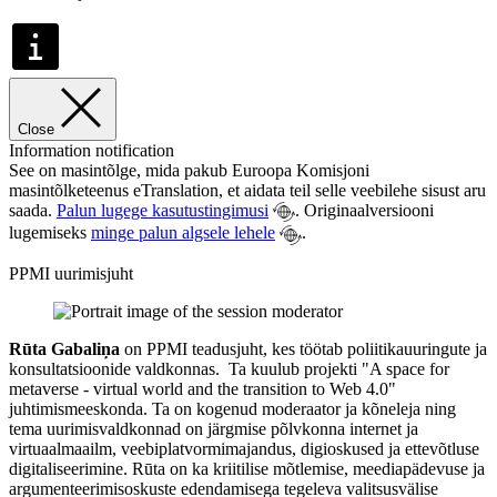
Close
Information notification
See on masintõlge, mida pakub Euroopa Komisjoni
masintõlketeenus eTranslation, et aidata teil selle veebilehe sisust aru
saada.
Palun lugege kasutustingimusi
. Originaalversiooni
lugemiseks
minge palun algsele lehele
.
PPMI uurimisjuht
Rūta Gabaliņa
on PPMI teadusjuht, kes töötab poliitikauuringute ja
konsultatsioonide valdkonnas. Ta kuulub projekti "A space for
metaverse - virtual world and the transition to Web 4.0"
juhtimismeeskonda. Ta on kogenud moderaator ja kõneleja ning
tema uurimisvaldkonnad on järgmise põlvkonna internet ja
virtuaalmaailm, veebiplatvormimajandus, digioskused ja ettevõtluse
digitaliseerimine. Rūta on ka kriitilise mõtlemise, meediapädevuse ja
argumenteerimisoskuste edendamisega tegeleva valitsusvälise