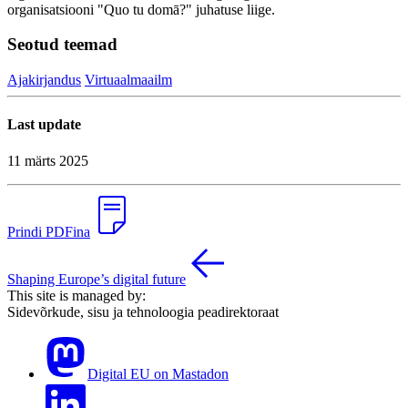
organisatsiooni "Quo tu domā?" juhatuse liige.
Seotud teemad
Ajakirjandus
Virtuaalmaailm
Last update
11 märts 2025
Prindi PDFina
Shaping Europe’s digital future
This site is managed by:
Sidevõrkude, sisu ja tehnoloogia peadirektoraat
Digital EU on Mastadon