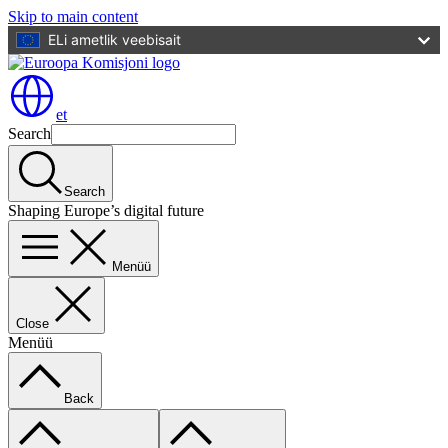
Skip to main content
ELi ametlik veebisait
et
Search
Search
Shaping Europe’s digital future
Menüü
Close
Menüü
Back