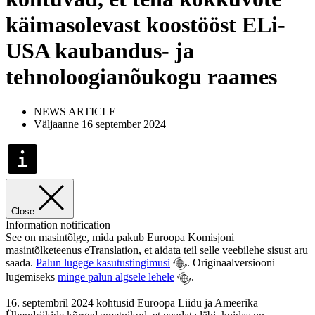
käimasolevast koostööst ELi-
USA kaubandus- ja
tehnoloogianõukogu raames
NEWS ARTICLE
Väljaanne 16 september 2024
Close
Information notification
See on masintõlge, mida pakub Euroopa Komisjoni
masintõlketeenus eTranslation, et aidata teil selle veebilehe sisust aru
saada.
Palun lugege kasutustingimusi
. Originaalversiooni
lugemiseks
minge palun algsele lehele
.
16. septembril 2024 kohtusid Euroopa Liidu ja Ameerika