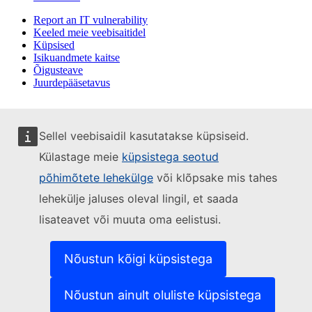
Report an IT vulnerability
Keeled meie veebisaitidel
Küpsised
Isikuandmete kaitse
Õigusteave
Juurdepääsetavus
Sellel veebisaidil kasutatakse küpsiseid.
Külastage meie
küpsistega seotud
põhimõtete lehekülge
või klõpsake mis tahes
lehekülje jaluses oleval lingil, et saada
lisateavet või muuta oma eelistusi.
Nõustun kõigi küpsistega
Nõustun ainult oluliste küpsistega