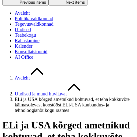
Previous items
Next items
Avaleht
Poliitikavaldkonnad
Tegevusvaldkonnad
Uudised
Teabekogu
Rahastamine
Kalender
Konsultatsioonid
AI Office
Avaleht
Uudised ja muud huvitavat
ELi ja USA kõrged ametnikud kohtuvad, et teha kokkuvõte
käimasolevast koostööst ELi-USA kaubandus- ja
tehnoloogianõukogu raames
ELi ja USA kõrged ametnikud
kohtuvad, et teha kokkuvõte