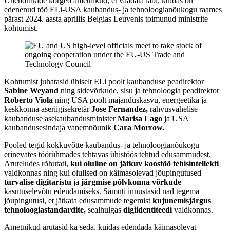
Ühendriikide kõrged ametnikud, et vaadata läbi, kuidas on
edenenud töö ELi-USA kaubandus- ja tehnoloogianõukogu raames
pärast 2024. aasta aprillis Belgias Leuvenis toimunud ministrite
kohtumist.
Kohtumist juhatasid ühiselt ELi poolt kaubanduse peadirektor
Sabine Weyand
ning sidevõrkude, sisu ja tehnoloogia peadirektor
Roberto Viola
ning USA poolt majanduskasvu, energeetika ja
keskkonna aseriigisekretär
Jose Fernandez,
rahvusvahelise
kaubanduse asekaubandusminister
Marisa Lago
ja USA
kaubandusesindaja vanemnõunik
Cara Morrow.
Pooled tegid kokkuvõtte kaubandus- ja tehnoloogianõukogu
erinevates töörühmades tehtavas ühistöös tehtud edusammudest.
Aruteludes rõhutati,
kui oluline on jätkuv koostöö tehisintellekti
valdkonnas ning kui olulised on käimasolevad jõupingutused
turvalise digitaristu
ja
järgmise põlvkonna võrkude
kasutuselevõtu edendamiseks. Samuti innustasid nad tegema
jõupingutusi, et jätkata edusammude tegemist
kujunemisjärgus
tehnoloogiastandardite,
sealhulgas
digiidentiteedi
valdkonnas.
Ametnikud arutasid ka seda, kuidas edendada käimasolevat