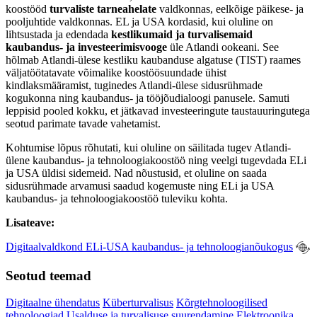
koostööd
turvaliste tarneahelate
valdkonnas, eelkõige päikese- ja
pooljuhtide valdkonnas. EL ja USA kordasid, kui oluline on
lihtsustada ja edendada
kestlikumaid ja turvalisemaid
kaubandus- ja investeerimisvooge
üle Atlandi ookeani. See
hõlmab Atlandi-ülese kestliku kaubanduse algatuse (TIST) raames
väljatöötatavate võimalike koostöösuundade ühist
kindlaksmääramist, tuginedes Atlandi-ülese sidusrühmade
kogukonna ning kaubandus- ja tööjõudialoogi panusele. Samuti
leppisid pooled kokku, et jätkavad investeeringute taustauuringutega
seotud parimate tavade vahetamist.
Kohtumise lõpus rõhutati, kui oluline on säilitada tugev Atlandi-
ülene kaubandus- ja tehnoloogiakoostöö ning veelgi tugevdada ELi
ja USA üldisi sidemeid. Nad nõustusid, et oluline on saada
sidusrühmade arvamusi saadud kogemuste ning ELi ja USA
kaubandus- ja tehnoloogiakoostöö tuleviku kohta.
Lisateave:
Digitaalvaldkond ELi-USA kaubandus- ja tehnoloogianõukogus
Seotud teemad
Digitaalne ühendatus
Küberturvalisus
Kõrgtehnoloogilised
tehnoloogiad
Usalduse ja turvalisuse suurendamine
Elektroonika