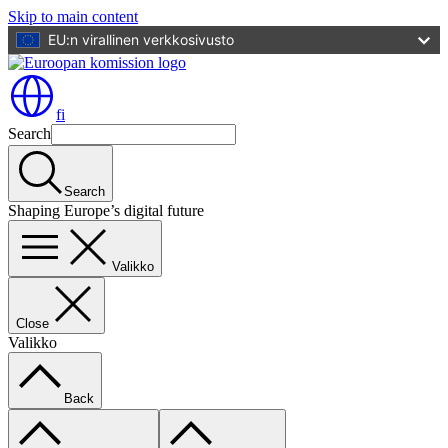
Skip to main content
EU:n virallinen verkkosivusto
fi
Search
Search
Shaping Europe’s digital future
Valikko
Close
Valikko
Back