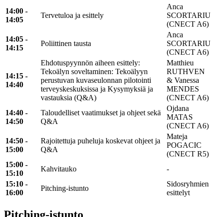
Anca
14:00 -
Tervetuloa ja esittely
SCORTARIU
14:05
(CNECT A6)
Anca
14:05 -
Poliittinen tausta
SCORTARIU
14:15
(CNECT A6)
Ehdotuspyynnön aiheen esittely:
Matthieu
Tekoälyn soveltaminen: Tekoälyyn
RUTHVEN
14:15 -
perustuvan kuvaseulonnan pilotointi
& Vanessa
14:40
terveyskeskuksissa ja Kysymyksiä ja
MENDES
vastauksia (Q&A)
(CNECT A6)
Ojdana
14:40 -
Taloudelliset vaatimukset ja ohjeet sekä
MATAS
14:50
Q&A
(CNECT A6)
Mateja
14:50 -
Rajoitettuja puheluja koskevat ohjeet ja
POGACIC
15:00
Q&A
(CNECT R5)
15:00 -
Kahvitauko
-
15:10
15:10 -
Sidosryhmien
Pitching-istunto
16:00
esittelyt
Pitching-istunto