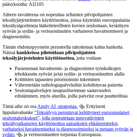
pääsykoodia: AI2105
Aiheen tavoitteena on nopeuttaa sellaisten pilvipohjaisten
tekoälyjärjestelmien käyttöönottoa, joissa käytetään eurooppalaisia
tekoälyalgoritmeja lääketieteellisten kuvien seulontaan, keskittyen
syövän ja sydän- ja verisuonitautien varhaiseen havaitsemiseen ja
diagnosointiin.
Tämän ehdotuspyynnön perusteella rahoitetaan kahta hanketta.
Näissä
hankkeissa pilotoidaan
pilvipohjaisten
tekoälyjärjestelmien käyttöönottoa,
jotta voidaan
Parannetaan havaitsemis- ja diagnostisten työnkulkujen
tehokkuutta syövän ja/tai sydän- ja verisuonitautien alalla
Kriittisten tapausten priorisoinnin tukeminen
Vähennetään radiologiapalveluihin kohdistuvaa painetta
Seulontapalvelujen tasapuolisemman saatavuuden
edistäminen, myös alueilla, joilla palvelut ovat puutteellisia
Tämä aihe on osa
Apply AI -strategiaa.
Erityisesti
lippulaivahanke
”Tekoälyyn perustuvat kehittyneet eurooppalaiset
seulontakeskukset”, jolla nopeutetaan innovatiivisten
tekoälyratkaisujen käyttöönottoa sairauksien ehkäisemiseksi,
varhaiseksi havaitsemiseksi ja diagnosoimiseksi ja tuetaan syövän ja
sydän-
ja verisuonitautien torjuntaa Euroopassa.