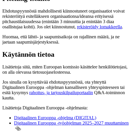
Ehdotuspyynnöstä mahdollisesti kiinnostuneet organisaatiot voivat
rekisteröityä esitelläkseen organisaationsa/ideansa erityisessä
pitchaustilaisuudessa (enintään 3 minuuttia ja enintään 3 diaa
osallistujaa kohti). Jos olet kiinnostunut,
rekisteröidy lomakkeella
.
Huomaa, että lähtö- ja saapumisaikoja on rajallinen määrä, ja ne
jaetaan saapumisjärjestyksessä.
Käytännön tietoa
Lisätietoja siitä, miten Euroopan komissio käsittelee henkilötietojasi,
on alla olevassa tietosuojaselosteessa.
Jos sinulla on kysyttävää ehdotuspyynnöstä, ota yhteyttä
Digitaalinen Eurooppa -ohjelman kansalliseen yhteyspisteeseen tai
esitä kysymys
rahoitus- ja tarjouskilpailuportaalin
Q&A-toiminnon
kautta.
Lisätietoja Digitaalinen Eurooppa -ohjelmasta:
Digitaalinen Eurooppa -ohjelma (DIGITAL)
Digitaalinen Eurooppa -työohjelman 2025–2027 muuttaminen