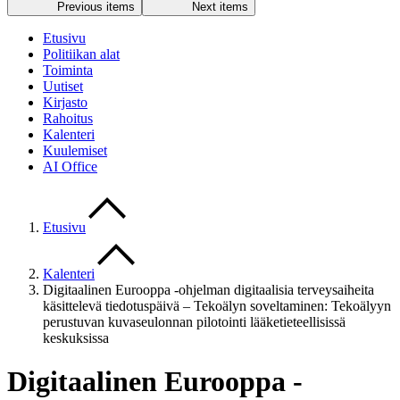
Previous items
Next items
Etusivu
Politiikan alat
Toiminta
Uutiset
Kirjasto
Rahoitus
Kalenteri
Kuulemiset
AI Office
Etusivu
Kalenteri
Digitaalinen Eurooppa -ohjelman digitaalisia terveysaiheita
käsittelevä tiedotuspäivä – Tekoälyn soveltaminen: Tekoälyyn
perustuvan kuvaseulonnan pilotointi lääketieteellisissä
keskuksissa
Digitaalinen Eurooppa -