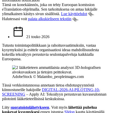
Information notification
Tämä on konekäännös, joka on tehty Euroopan komission
eTranslation-ohjelmalla. Sen tarkoituksena on antaa lukijalle
ylimalkainen käsitys sivun sisällöstä.
Lue käyttöehdot
.
Halutessasi voit
palata alkukieliseen tekstiin
.
21 touko 2026
Tutustu toimintapolitiikkaan ja rahoitusvaatimuksiin, vastaa
kysymyksiisi ja esittele organisaatiosi ideaa mahdollisuudesta
kokeilla tekoälyyn perustuvia seulontapalveluja kaikkialla
Euroopassa.
AdobeStock © Malambo_peopleimages.com
Tässä verkkoistunnossa annetaan tietoa ehdotuspyynnöstä
kiinnostuneille hakijoille
DIGITAL-2026-AI-PILOTING-10-
SCREENING
– Apply AI: Tekoälyyn perustuvan kuvaseulonnan
pilotointi lääketieteellisissä keskuksissa.
Liity
suoratoistolähetykseen
. Voit myös
lähettää puhelua
koskevat kysymyksesi
ennen istuntoa
Slidon
kautta käyttämällä