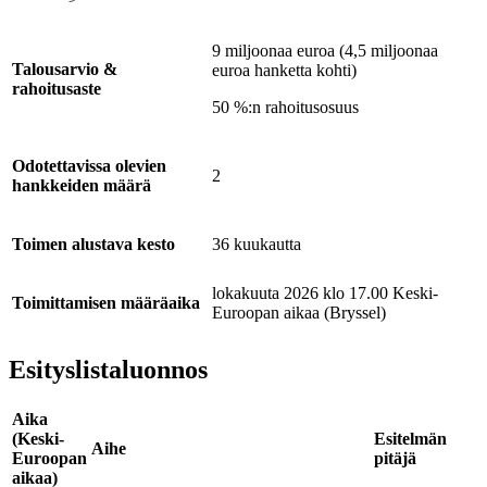
9 miljoonaa euroa (4,5 miljoonaa
Talousarvio &
euroa hanketta kohti)
rahoitusaste
50 %:n rahoitusosuus
Odotettavissa olevien
2
hankkeiden määrä
Toimen alustava kesto
36 kuukautta
lokakuuta 2026 klo 17.00 Keski-
Toimittamisen määräaika
Euroopan aikaa (Bryssel)
Esityslistaluonnos
Aika
(Keski-
Esitelmän
Aihe
Euroopan
pitäjä
aikaa)