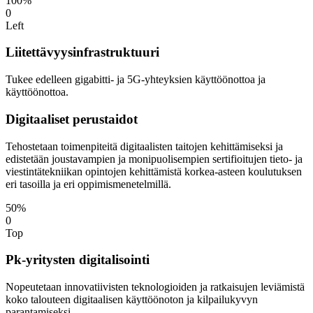
100%
0
Left
Liitettävyysinfrastruktuuri
Tukee edelleen gigabitti- ja 5G-yhteyksien käyttöönottoa ja
käyttöönottoa.
Digitaaliset perustaidot
Tehostetaan toimenpiteitä digitaalisten taitojen kehittämiseksi ja
edistetään joustavampien ja monipuolisempien sertifioitujen tieto- ja
viestintätekniikan opintojen kehittämistä korkea-asteen koulutuksen
eri tasoilla ja eri oppimismenetelmillä.
50%
0
Top
Pk-yritysten digitalisointi
Nopeutetaan innovatiivisten teknologioiden ja ratkaisujen leviämistä
koko talouteen digitaalisen käyttöönoton ja kilpailukyvyn
parantamiseksi.