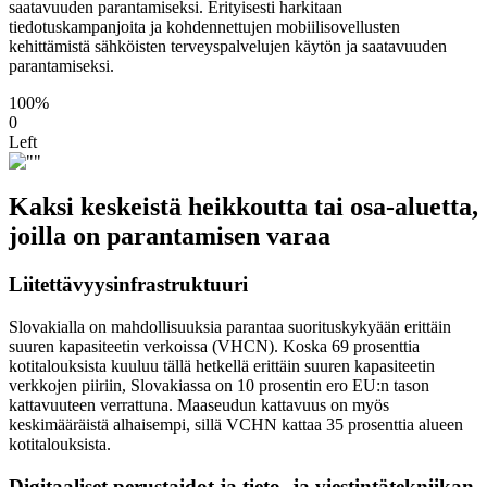
saatavuuden parantamiseksi. Erityisesti harkitaan
tiedotuskampanjoita ja kohdennettujen mobiilisovellusten
kehittämistä sähköisten terveyspalvelujen käytön ja saatavuuden
parantamiseksi.
100%
0
Left
Kaksi keskeistä heikkoutta tai osa-aluetta,
joilla on parantamisen varaa
Liitettävyysinfrastruktuuri
Slovakialla on mahdollisuuksia parantaa suorituskykyään erittäin
suuren kapasiteetin verkoissa (VHCN). Koska 69 prosenttia
kotitalouksista kuuluu tällä hetkellä erittäin suuren kapasiteetin
verkkojen piiriin, Slovakiassa on 10 prosentin ero EU:n tason
kattavuuteen verrattuna. Maaseudun kattavuus on myös
keskimääräistä alhaisempi, sillä VCHN kattaa 35 prosenttia alueen
kotitalouksista.
Digitaaliset perustaidot ja tieto- ja viestintätekniikan