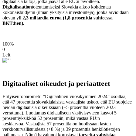
digitaalisia taitoja, jotka jäävät alle EU:n tavoitteen.
Digitalisaation
toteuttamiseksi Slovakia aikoo kohdentaa
kokonaisbudjetin (ilman yksityisiä investointeja), jonka arvioidaan
olevan yli
2,3 miljardia euroa (1,8 prosenttia suhteessa
BKT:hen).
100%
0
Left
Digitaaliset oikeudet ja periaatteet
Erityiseurobarometri ”Digitaalinen vuosikymmen 2024” osoittaa,
että 47 prosenttia slovakialaisista vastaajista uskoo, että EU suojelee
heidän digitaalisia oikeuksiaan (+5 prosenttia vuoteen 2023
verrattuna). Luottamus digitaaliseen yksityisyyteen kasvoi 5
prosenttiyksikköä 52 prosenttiin, mikä vastaa EU:n
keskiarvoa. Vastaajista 57 prosenttia on huolissaan lasten
verkkoturvallisuudesta (+8 %) ja 39 prosenttia henkilötietojen
hallinnasta. Nämä havainnot korostavat
tarvetta vahvistaa