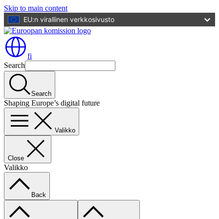
Skip to main content
EU:n virallinen verkkosivusto
fi
Search
Search
Shaping Europe’s digital future
Valikko
Close
Valikko
Back