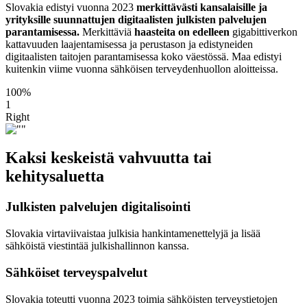
Slovakia edistyi vuonna 2023
merkittävästi kansalaisille ja
yrityksille suunnattujen digitaalisten julkisten palvelujen
parantamisessa.
Merkittäviä
haasteita on edelleen
gigabittiverkon
kattavuuden laajentamisessa ja perustason ja edistyneiden
digitaalisten taitojen parantamisessa koko väestössä. Maa edistyi
kuitenkin viime vuonna sähköisen terveydenhuollon aloitteissa.
100%
1
Right
Kaksi keskeistä vahvuutta tai
kehitysaluetta
Julkisten palvelujen digitalisointi
Slovakia virtaviivaistaa julkisia hankintamenettelyjä ja lisää
sähköistä viestintää julkishallinnon kanssa.
Sähköiset terveyspalvelut
Slovakia toteutti vuonna 2023 toimia sähköisten terveystietojen