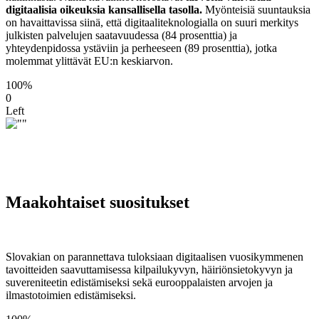
digitaalisia oikeuksia kansallisella tasolla.
Myönteisiä suuntauksia
on havaittavissa siinä, että digitaaliteknologialla on suuri merkitys
julkisten palvelujen saatavuudessa (84 prosenttia) ja
yhteydenpidossa ystäviin ja perheeseen (89 prosenttia), jotka
molemmat ylittävät EU:n keskiarvon.
100%
0
Left
Maakohtaiset suositukset
Slovakian on parannettava tuloksiaan digitaalisen vuosikymmenen
tavoitteiden saavuttamisessa kilpailukyvyn, häiriönsietokyvyn ja
suvereniteetin edistämiseksi sekä eurooppalaisten arvojen ja
ilmastotoimien edistämiseksi.