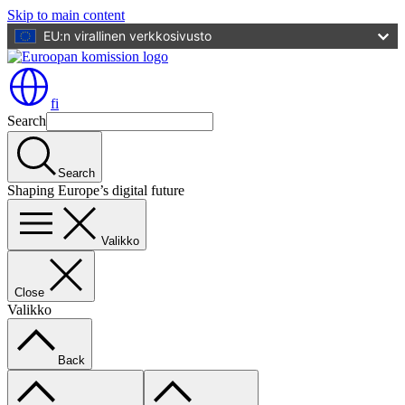
Skip to main content
EU:n virallinen verkkosivusto
fi
Search
Search
Shaping Europe’s digital future
Valikko
Close
Valikko
Back