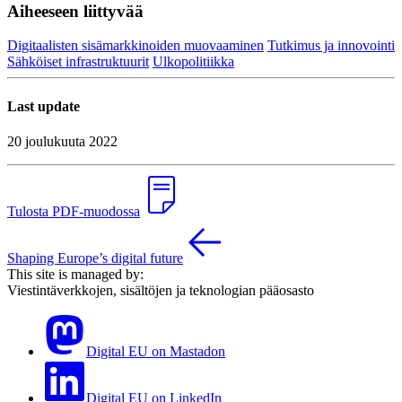
Aiheeseen liittyvää
Digitaalisten sisämarkkinoiden muovaaminen
Tutkimus ja innovointi
Sähköiset infrastruktuurit
Ulkopolitiikka
Last update
20 joulukuuta 2022
Tulosta PDF-muodossa
Shaping Europe’s digital future
This site is managed by:
Viestintäverkkojen, sisältöjen ja teknologian pääosasto
Digital EU on Mastadon
Digital EU on LinkedIn