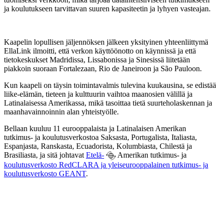
ja koulutukseen tarvittavan suuren kapasiteetin ja lyhyen vasteajan.
Kaapelin lopullisen jäljennöksen jälkeen yksityinen yhteenliittymä
EllaLink ilmoitti, että verkon käyttöönotto on käynnissä ja että
tietokeskukset Madridissa, Lissabonissa ja Sinesissä liitetään
piakkoin suoraan Fortalezaan, Rio de Janeiroon ja São Pauloon.
Kun kaapeli on täysin toimintavalmis tulevina kuukausina, se edistää
liike-elämän, tieteen ja kulttuurin vaihtoa maanosien välillä ja
Latinalaisessa Amerikassa, mikä tasoittaa tietä suurteholaskennan ja
maanhavainnoinnin alan yhteistyölle.
Bellaan kuuluu 11 eurooppalaista ja Latinalaisen Amerikan
tutkimus- ja koulutusverkostoa Saksasta, Portugalista, Italiasta,
Espanjasta, Ranskasta, Ecuadorista, Kolumbiasta, Chilestä ja
Brasiliasta, ja sitä johtavat
Etelä-
Amerikan tutkimus- ja
koulutusverkosto RedCLARA ja yleiseurooppalainen tutkimus- ja
koulutusverkosto GEANT
.