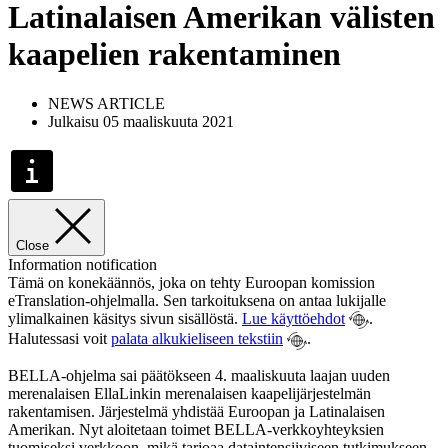
Latinalaisen Amerikan välisten
kaapelien rakentaminen
NEWS ARTICLE
Julkaisu 05 maaliskuuta 2021
Close
Information notification
Tämä on konekäännös, joka on tehty Euroopan komission
eTranslation-ohjelmalla. Sen tarkoituksena on antaa lukijalle
ylimalkainen käsitys sivun sisällöstä.
Lue käyttöehdot
.
Halutessasi voit
palata alkukieliseen tekstiin
.
BELLA-ohjelma sai päätökseen 4. maaliskuuta laajan uuden
merenalaisen EllaLinkin merenalaisen kaapelijärjestelmän
rakentamisen. Järjestelmä yhdistää Euroopan ja Latinalaisen
Amerikan. Nyt aloitetaan toimet BELLA-verkkoyhteyksien
tuomiseksi verkkoon, mikä tarjoaa dataintensiiviseen tutkimukseen