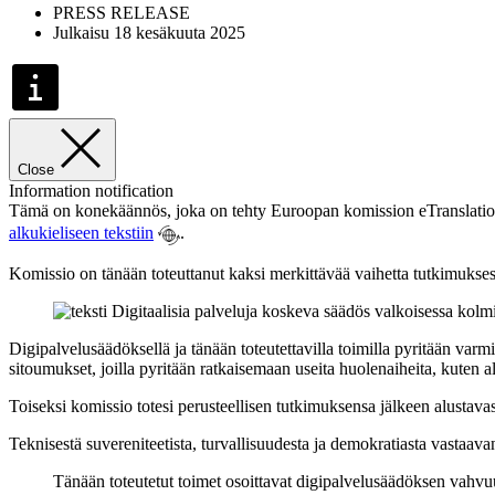
PRESS RELEASE
Julkaisu 18 kesäkuuta 2025
Close
Information notification
Tämä on konekäännös, joka on tehty Euroopan komission eTranslation-o
alkukieliseen tekstiin
.
Komissio on tänään toteuttanut kaksi merkittävää vaihetta tutkimukse
Digipalvelusäädöksellä ja tänään toteutettavilla toimilla pyritään var
sitoumukset, joilla pyritään ratkaisemaan useita huolenaiheita, kuten 
Toiseksi komissio totesi perusteellisen tutkimuksensa jälkeen alustavast
Teknisestä suvereniteetista, turvallisuudesta ja demokratiasta vasta
Tänään toteutetut toimet osoittavat digipalvelusäädöksen vah