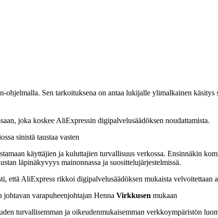
hjelmalla. Sen tarkoituksena on antaa lukijalle ylimalkainen käsitys s
ssaan, joka koskee AliExpressin digipalvelusäädöksen noudattamista.
mistamaan käyttäjien ja kuluttajien turvallisuus verkossa. Ensinnäkin kom
alustan läpinäkyvyys mainonnassa ja suosittelujärjestelmissä.
i, että AliExpress rikkoi digipalvelusäädöksen mukaista velvoitettaan arvi
avan johtavan varapuheenjohtajan Henna
Virkkusen
mukaan
vuuden turvallisemman ja oikeudenmukaisemman verkkoympäristön luomi