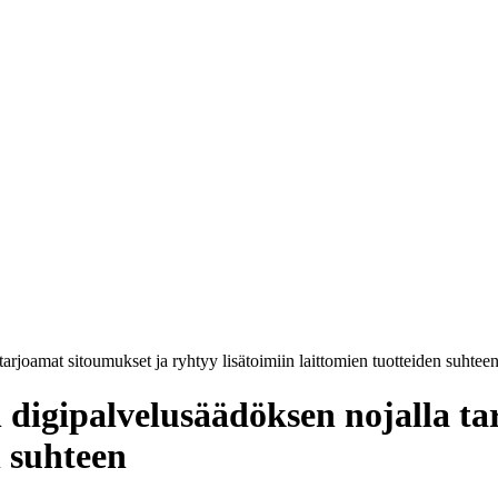
rjoamat sitoumukset ja ryhtyy lisätoimiin laittomien tuotteiden suhtee
 digipalvelusäädöksen nojalla ta
n suhteen