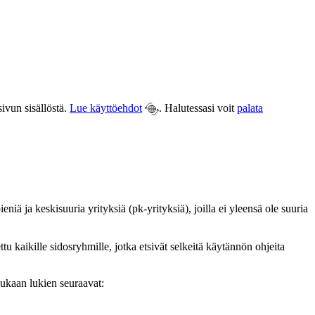
ivun sisällöstä.
Lue käyttöehdot
. Halutessasi voit
palata
eniä ja keskisuuria yrityksiä (pk-yrityksiä), joilla ei yleensä ole suuria
tu kaikille sidosryhmille, jotka etsivät selkeitä käytännön ohjeita
ukaan lukien seuraavat: