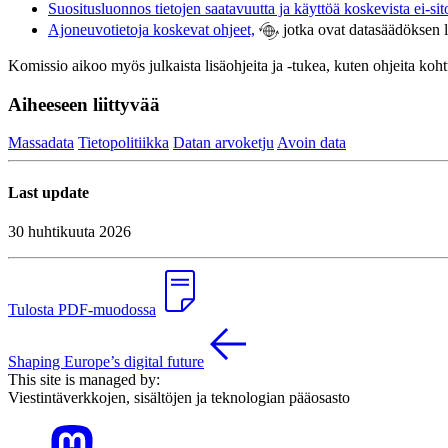
Suositusluonnos tietojen saatavuutta ja käyttöä koskevista ei-si
Ajoneuvotietoja koskevat ohjeet,
jotka ovat datasäädöksen l
Komissio aikoo myös julkaista lisäohjeita ja -tukea, kuten ohjeita koh
Aiheeseen liittyvää
Massadata
Tietopolitiikka
Datan arvoketju
Avoin data
Last update
30 huhtikuuta 2026
Tulosta PDF-muodossa
Shaping Europe’s digital future
This site is managed by:
Viestintäverkkojen, sisältöjen ja teknologian pääosasto