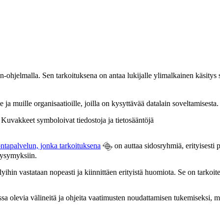
hjelmalla. Sen tarkoituksena on antaa lukijalle ylimalkainen käsitys s
ja muille organisaatioille, joilla on kysyttävää datalain soveltamisesta.
ntapalvelun, jonka tarkoituksena
on auttaa sidosryhmiä, erityisesti pi
 kysymyksiin.
ihin vastataan nopeasti ja kiinnittäen erityistä huomiota. Se on tarkoitet
a olevia välineitä ja ohjeita vaatimusten noudattamisen tukemiseksi, m