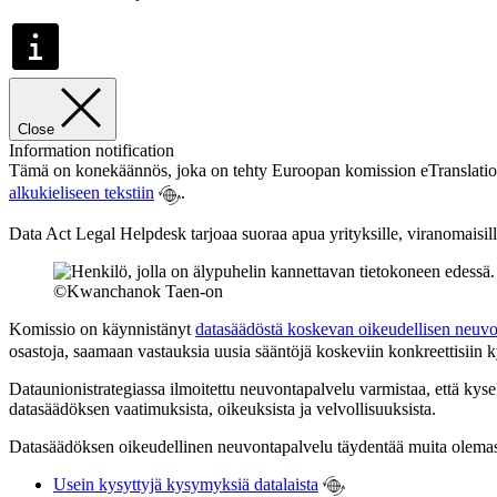
Close
Information notification
Tämä on konekäännös, joka on tehty Euroopan komission eTranslation-o
alkukieliseen tekstiin
.
Data Act Legal Helpdesk tarjoaa suoraa apua yrityksille, viranomaisille 
©Kwanchanok Taen-on
Komissio on käynnistänyt
datasäädöstä koskevan oikeudellisen neuvo
osastoja, saamaan vastauksia uusia sääntöjä koskeviin konkreettisiin
Dataunionistrategiassa ilmoitettu neuvontapalvelu varmistaa, että kysely
datasäädöksen vaatimuksista, oikeuksista ja velvollisuuksista.
Datasäädöksen oikeudellinen neuvontapalvelu täydentää muita olemass
Usein kysyttyjä kysymyksiä datalaista