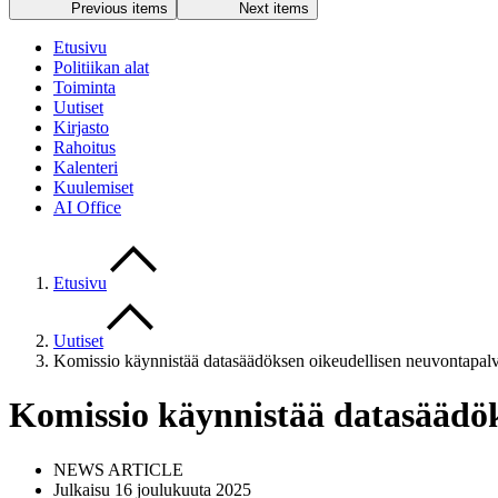
Previous items
Next items
Etusivu
Politiikan alat
Toiminta
Uutiset
Kirjasto
Rahoitus
Kalenteri
Kuulemiset
AI Office
Etusivu
Uutiset
Komissio käynnistää datasäädöksen oikeudellisen neuvontapal
Komissio käynnistää datasäädök
NEWS ARTICLE
Julkaisu 16 joulukuuta 2025