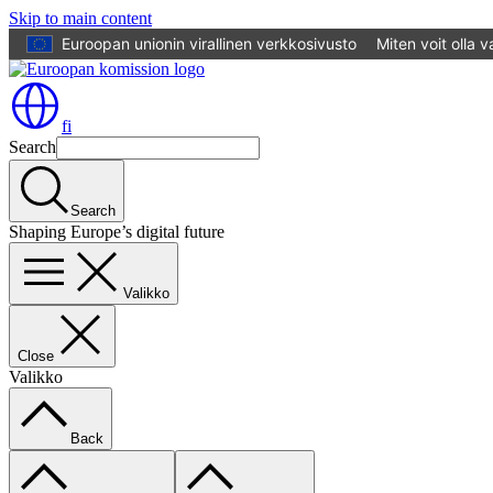
Skip to main content
Euroopan unionin virallinen verkkosivusto
Miten voit olla 
fi
Search
Search
Shaping Europe’s digital future
Valikko
Close
Valikko
Back