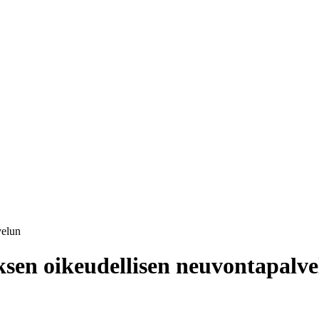
velun
sen oikeudellisen neuvontapalv