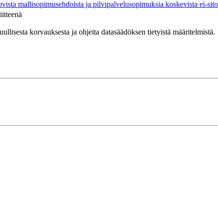
tovista mallisopimusehdoista ja pilvipalvelusopimuksia koskevista ei-sit
iitteenä
tuullisesta korvauksesta
ja
ohjeita
datasäädöksen tietyistä määritelmistä.