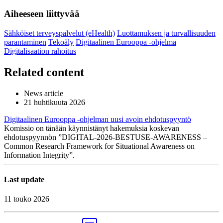
Aiheeseen liittyvää
Sähköiset terveyspalvelut (eHealth)
Luottamuksen ja turvallisuuden
parantaminen
Tekoäly
Digitaalinen Eurooppa -ohjelma
Digitalisaation rahoitus
Related content
News article
21 huhtikuuta 2026
Digitaalinen Eurooppa -ohjelman uusi avoin ehdotuspyyntö
Komissio on tänään käynnistänyt hakemuksia koskevan
ehdotuspyynnön ”DIGITAL-2026-BESTUSE-AWARENESS –
Common Research Framework for Situational Awareness on
Information Integrity”.
Last update
11 touko 2026