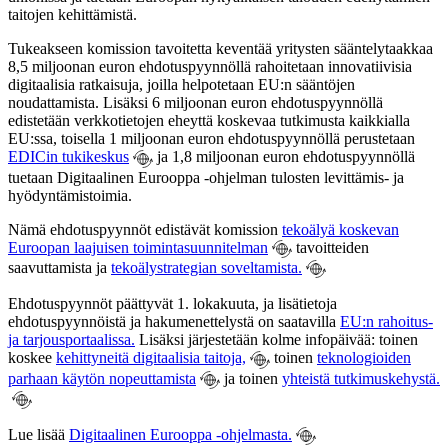
taitojen kehittämistä.
Tukeakseen komission tavoitetta keventää yritysten sääntelytaakkaa
8,5 miljoonan euron ehdotuspyynnöllä rahoitetaan innovatiivisia
digitaalisia ratkaisuja, joilla helpotetaan EU:n sääntöjen
noudattamista. Lisäksi 6 miljoonan euron ehdotuspyynnöllä
edistetään verkkotietojen eheyttä koskevaa tutkimusta kaikkialla
EU:ssa, toisella 1 miljoonan euron ehdotuspyynnöllä perustetaan
EDICin tukikeskus
ja 1,8 miljoonan euron ehdotuspyynnöllä
tuetaan Digitaalinen Eurooppa -ohjelman tulosten levittämis- ja
hyödyntämistoimia.
Nämä ehdotuspyynnöt edistävät komission
tekoälyä koskevan
Euroopan laajuisen toimintasuunnitelman
tavoitteiden
saavuttamista ja
tekoälystrategian soveltamista.
Ehdotuspyynnöt päättyvät 1. lokakuuta, ja lisätietoja
ehdotuspyynnöistä ja hakumenettelystä on saatavilla
EU:n rahoitus-
ja tarjousportaalissa.
Lisäksi järjestetään kolme infopäivää: toinen
koskee
kehittyneitä digitaalisia taitoja,
toinen
teknologioiden
parhaan käytön nopeuttamista
ja toinen
yhteistä tutkimuskehystä.
Lue lisää
Digitaalinen Eurooppa -ohjelmasta.