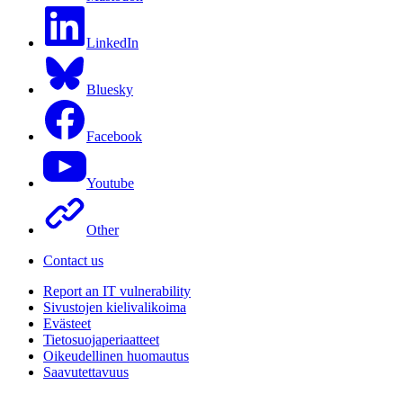
LinkedIn
Bluesky
Facebook
Youtube
Other
Contact us
Report an IT vulnerability
Sivustojen kielivalikoima
Evästeet
Tietosuojaperiaatteet
Oikeudellinen huomautus
Saavutettavuus