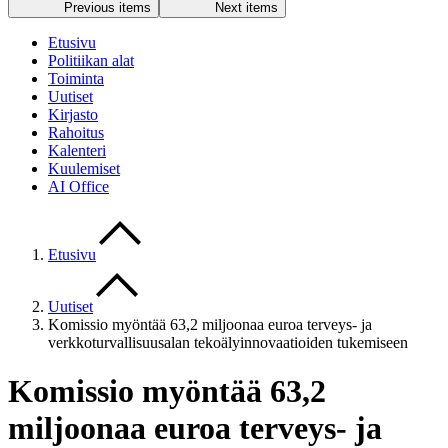
Previous items
Next items
Etusivu
Politiikan alat
Toiminta
Uutiset
Kirjasto
Rahoitus
Kalenteri
Kuulemiset
AI Office
Etusivu
Uutiset
Komissio myöntää 63,2 miljoonaa euroa terveys- ja
verkkoturvallisuusalan tekoälyinnovaatioiden tukemiseen
Komissio myöntää 63,2
miljoonaa euroa terveys- ja