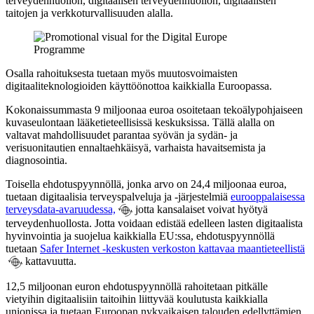
terveydenhuollon, digitaalisen terveydenhuollon, digitaalisten
taitojen ja verkkoturvallisuuden alalla.
Osalla rahoituksesta tuetaan myös muutosvoimaisten
digitaaliteknologioiden käyttöönottoa kaikkialla Euroopassa.
Kokonaissummasta 9 miljoonaa euroa osoitetaan tekoälypohjaiseen
kuvaseulontaan lääketieteellisissä keskuksissa. Tällä alalla on
valtavat mahdollisuudet parantaa syövän ja sydän- ja
verisuonitautien ennaltaehkäisyä, varhaista havaitsemista ja
diagnosointia.
Toisella ehdotuspyynnöllä, jonka arvo on 24,4 miljoonaa euroa,
tuetaan digitaalisia terveyspalveluja ja -järjestelmiä
eurooppalaisessa
terveysdata-avaruudessa,
jotta kansalaiset voivat hyötyä
terveydenhuollosta. Jotta voidaan edistää edelleen lasten digitaalista
hyvinvointia ja suojelua kaikkialla EU:ssa, ehdotuspyynnöllä
tuetaan
Safer Internet -keskusten verkoston kattavaa maantieteellistä
kattavuutta.
12,5 miljoonan euron ehdotuspyynnöllä rahoitetaan pitkälle
vietyihin digitaalisiin taitoihin liittyvää koulutusta kaikkialla
unionissa ja tuetaan Euroopan nykyaikaisen talouden edellyttämien