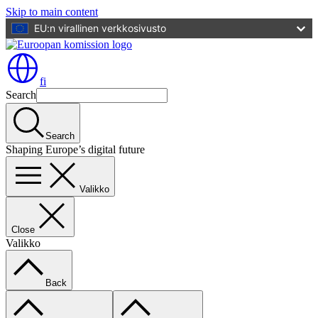
Skip to main content
EU:n virallinen verkkosivusto
fi
Search
Search
Shaping Europe’s digital future
Valikko
Close
Valikko
Back