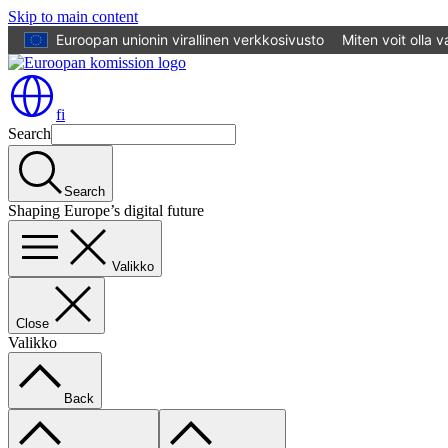
Skip to main content
Euroopan unionin virallinen verkkosivusto
Miten voit olla 
fi
Search
Search
Shaping Europe’s digital future
Valikko
Close
Valikko
Back