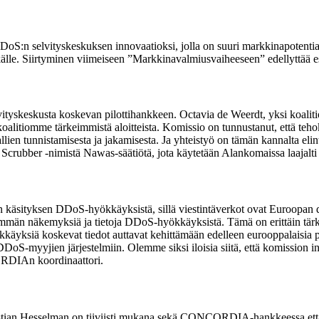
S:n selvityskeskuksen innovaatioksi, jolla on suuri markkinapotentiaal
itkälle. Siirtyminen viimeiseen ”Markkinavalmiusvaiheeseen” edellyttää e
tyskeskusta koskevan pilottihankkeen. Octavia de Weerdt, yksi koalition 
koalitiomme tärkeimmistä aloitteista. Komissio on tunnustanut, että teh
 tunnistamisesta ja jakamisesta. Ja yhteistyö on tämän kannalta elint
 Scrubber -nimistä Nawas-säätiötä, jota käytetään Alankomaissa laajalt
an käsityksen DDoS-hyökkäyksistä, sillä viestintäverkot ovat Euroopan 
e enemmän näkemyksiä ja tietoja DDoS-hyökkäyksistä. Tämä on erittäin
käyksiä koskevat tiedot auttavat kehittämään edelleen eurooppalaisia 
DoS-myyjien järjestelmiin. Olemme siksi iloisia siitä, että komission 
ORDIAn koordinaattori.
ristian Hesselman on tiiviisti mukana sekä CONCORDIA-hankkeessa ett