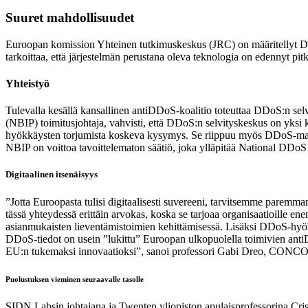
Suuret mahdollisuudet
Euroopan komission Yhteinen tutkimuskeskus (JRC) on määritellyt DDo
tarkoittaa, että järjestelmän perustana oleva teknologia on edennyt p
Yhteistyö
Tulevalla kesällä kansallinen antiDDoS-koalitio toteuttaa DDoS:n selvi
(NBIP) toimitusjohtaja, vahvisti, että DDoS:n selvityskeskus on yksi 
hyökkäysten torjumista koskeva kysymys. Se riippuu myös DDoS-mallien
NBIP on voittoa tavoittelematon säätiö, joka ylläpitää National DDoS
Digitaalinen itsenäisyys
”Jotta Euroopasta tulisi digitaalisesti suvereeni, tarvitsemme paremm
tässä yhteydessä erittäin arvokas, koska se tarjoaa organisaatioill
asianmukaisten lieventämistoimien kehittämisessä. Lisäksi DDoS-hyök
DDoS-tiedot on usein ”lukittu” Euroopan ulkopuolella toimivien antiD
EU:n tukemaksi innovaatioksi”, sanoi professori Gabi Dreo, CONC
Puolustuksen vieminen seuraavalle tasolle
SIDN Labsin johtajana ja Twenten yliopiston apulaisprofessorina C