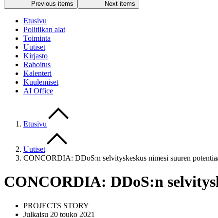
Previous items
Next items
Etusivu
Politiikan alat
Toiminta
Uutiset
Kirjasto
Rahoitus
Kalenteri
Kuulemiset
AI Office
Etusivu
Uutiset
CONCORDIA: DDoS:n selvityskeskus nimesi suuren potentiaa
CONCORDIA: DDoS:n selvityskes
PROJECTS STORY
Julkaisu 20 touko 2021