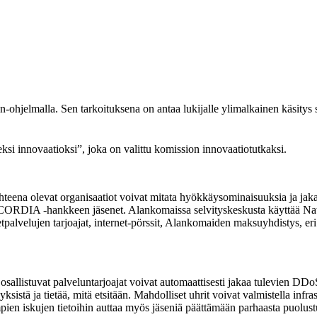
hjelmalla. Sen tarkoituksena on antaa lukijalle ylimalkainen käsitys s
 innovaatioksi”, joka on valittu komission innovaatiotutkaksi.
eena olevat organisaatiot voivat mitata hyökkäysominaisuuksia ja jakaa
RDIA -hankkeen jäsenet. Alankomaissa selvityskeskusta käyttää Nat
etpalvelujen tarjoajat, internet-pörssit, Alankomaiden maksuyhdistys, eri 
la osallistuvat palveluntarjoajat voivat automaattisesti jakaa tulevi
äyksistä ja tietää, mitä etsitään. Mahdolliset uhrit voivat valmistella i
mpien iskujen tietoihin auttaa myös jäseniä päättämään parhaasta puolustu