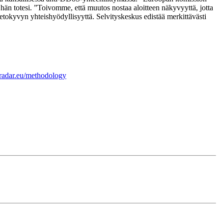
 hän totesi. ”Toivomme, että muutos nostaa aloitteen näkyvyyttä, jotta
tokyvyn yhteishyödyllisyyttä. Selvityskeskus edistää merkittävästi
radar.eu/methodology