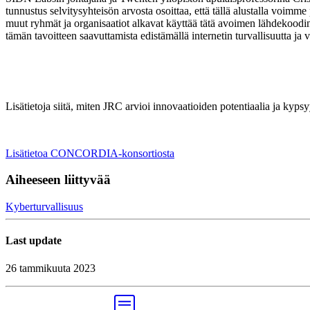
tunnustus selvitysyhteisön arvosta osoittaa, että tällä alustalla voim
muut ryhmät ja organisaatiot alkavat käyttää tätä avoimen lähdekoodi
tämän tavoitteen saavuttamista edistämällä internetin turvallisuutta j
Lisätietoja siitä, miten JRC arvioi innovaatioiden potentiaalia ja kyps
Lisätietoa CONCORDIA-konsortiosta
Aiheeseen liittyvää
Kyberturvallisuus
Last update
26 tammikuuta 2023