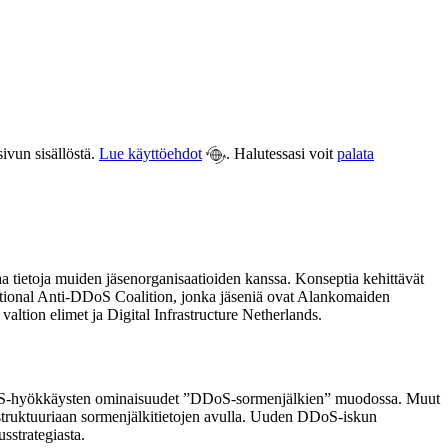
ivun sisällöstä.
Lue käyttöehdot
. Halutessasi voit
palata
 tietoja muiden jäsenorganisaatioiden kanssa. Konseptia kehittävät
ional Anti-DDoS Coalition, jonka jäseniä ovat Alankomaiden
valtion elimet ja Digital Infrastructure Netherlands.
en DDoS-hyökkäysten ominaisuudet ”DDoS-sormenjälkien” muodossa. Muut
nfrastruktuuriaan sormenjälkitietojen avulla. Uuden DDoS-iskun
sstrategiasta.