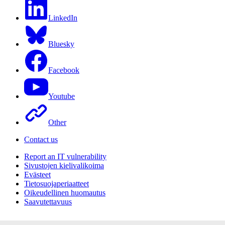
LinkedIn
Bluesky
Facebook
Youtube
Other
Contact us
Report an IT vulnerability
Sivustojen kielivalikoima
Evästeet
Tietosuojaperiaatteet
Oikeudellinen huomautus
Saavutettavuus