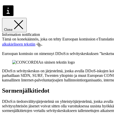
Close
Information notification
Tämä on konekäännös, joka on tehty Euroopan komission eTranslation-o
alkukieliseen tekstiin
.
Euroopan komissio on nimennyt DDoS:n selvityskeskuksen ”keskeiseksi
DDoS:n selvityskeskus on järjestelmä, jonka avulla DDoS-iskujen koht
parhaillaan SIDN, SURF, Twenten yliopisto ja muut European CONCO
kansallinen Internet-palveluntarjoajien hallinnointiorganisaatio, intern
Sormenjälkitiedot
DDoS:n tiedonvälitysjärjestelmä on yhteistyöjärjestelmä, jonka avul
selvitysyhteisön jäsenet voivat sitten olla varoituksessa uusista hyökk
sormenjälkitietojen vertailu selvityskeskukseen tallennettujen aikaise