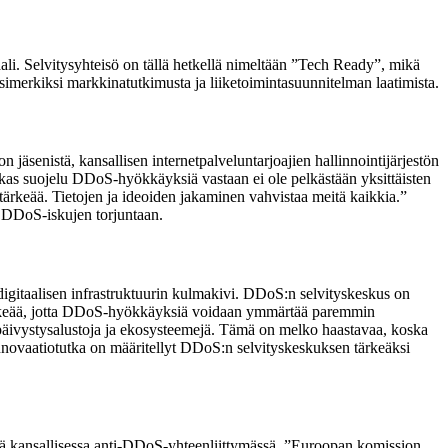
i. Selvitysyhteisö on tällä hetkellä nimeltään ”Tech Ready”, mikä
simerkiksi markkinatutkimusta ja liiketoimintasuunnitelman laatimista.
jäsenistä, kansallisen internetpalveluntarjoajien hallinnointijärjestön
okas suojelu DDoS-hyökkäyksiä vastaan ei ole pelkästään yksittäisten
ärkeää. Tietojen ja ideoiden jakaminen vahvistaa meitä kaikkia.”
i DDoS-iskujen torjuntaan.
digitaalisen infrastruktuurin kulmakivi. DDoS:n selvityskeskus on
 tärkeää, jotta DDoS-hyökkäyksiä voidaan ymmärtää paremmin
päivystysalustoja ja ekosysteemejä. Tämä on melko haastavaa, koska
innovaatiotutka on määritellyt DDoS:n selvityskeskuksen tärkeäksi
ä kansallisessa anti-DDoS-yhteenliittymässä. ”Euroopan komission