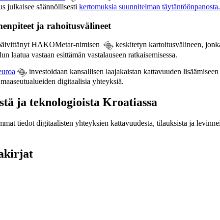
us julkaisee säännöllisesti
kertomuksia suunnitelman täytäntöönpanosta.
enpiteet ja rahoitusvälineet
a päivittänyt HAKOMetar-nimisen
keskitetyn kartoitusvälineen, jonka 
elun laatua vastaan esittämän vastalauseen ratkaisemisessa.
euroa
investoidaan kansallisen laajakaistan kattavuuden lisäämiseen 
 maaseutualueiden digitaalisia yhteyksiä.
stä ja teknologioista Kroatiassa
mat tiedot digitaalisten yhteyksien kattavuudesta, tilauksista ja levinne
akirjat