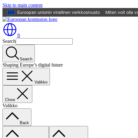
Skip to main content
Euroopan unionin virallinen verkkosivusto
Miten voit olla 
fi
Search
Search
Shaping Europe’s digital future
Valikko
Close
Valikko
Back