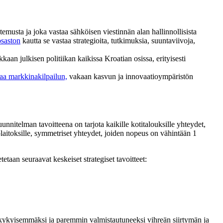
temusta ja joka vastaa sähköisen viestinnän alan hallinnollisista
osaston
kautta se vastaa strategioita, tutkimuksia, suuntaviivoja,
aan julkisen politiikan kaikissa Kroatian osissa, erityisesti
taa markkinakilpailun,
vakaan kasvun ja innovaatioympäristön
unnitelman tavoitteena on tarjota kaikille kotitalouksille yhteydet,
tolaitoksille, symmetriset yhteydet, joiden nopeus on vähintään 1
taan seuraavat keskeiset strategiset tavoitteet:
kykyisemmäksi ja paremmin valmistautuneeksi vihreän siirtymän ja