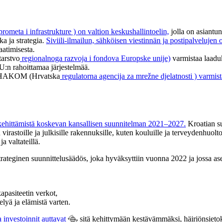
rometa i infrastrukture ) on valtion keskushallintoelin,
jolla on asiantun
ka ja strategia.
Siviili-ilmailun, sähköisen viestinnän ja postipalvelujen 
atimisesta.
tarstvo
regionalnoga razvoja i fondova Europske unije)
varmistaa laadukk
EU:n rahoittamaa järjestelmää.
en HAKOM (Hrvatska
regulatorna agencija za mrežne djelatnosti ) varmis
 kehittämistä koskevan kansallisen suunnitelman 2021–2027.
Kroatian su
virastoille ja julkisille rakennuksille, kuten kouluille ja terveydenhuol
 valtateillä.
ateginen suunnittelusäädös, joka hyväksyttiin vuonna 2022 ja jossa asete
kapasiteetin verkot,
telyä ja elämistä varten.
 investoinnit auttavat
sitä kehittymään kestävämmäksi, häiriönsieto