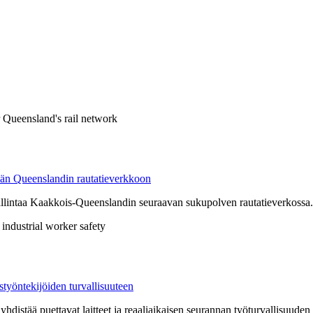
elmän Queenslandin rautatieverkkoon
allintaa Kaakkois-Queenslandin seuraavan sukupolven rautatieverkossa.
työntekijöiden turvallisuuteen
distää puettavat laitteet ja reaaliaikaisen seurannan työturvallisuuden