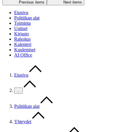
Previous items
Next items
Etusivu
Politiikan alat
Toiminta
Uutiset
Kirjasto
Rahoitus
Kalenteri
Kuulemiset
AI Office
Etusivu
…
Politiikan alat
Yhteydet