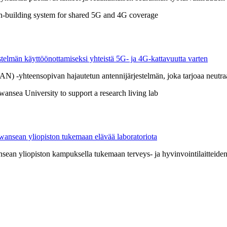
estelmän käyttöönottamiseksi yhteistä 5G- ja 4G-kattavuutta varten
-yhteensopivan hajautetun antennijärjestelmän, joka tarjoaa neutraal
ansean yliopiston tukemaan elävää laboratoriota
sean yliopiston kampuksella tukemaan terveys- ja hyvinvointilaitteiden 