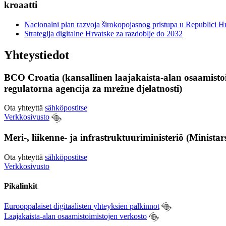
kroaatti
Nacionalni plan razvoja širokopojasnog pristupa u Republici H
Strategija digitalne Hrvatske za razdoblje do 2032
Yhteystiedot
BCO Croatia (kansallinen laajakaista-alan osaamist
regulatorna agencija za mrežne djelatnosti)
Ota yhteyttä
sähköpostitse
Verkkosivusto
Meri-, liikenne- ja infrastruktuuriministeriö (Minista
Ota yhteyttä
sähköpostitse
Verkkosivusto
Pikalinkit
Eurooppalaiset digitaalisten yhteyksien palkinnot
Laajakaista-alan osaamistoimistojen verkosto