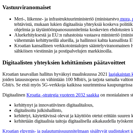
Vastuuviranomaiset
Meri-, liikenne- ja infrastruktuuriministeriö (ministarstvo
mora, p
tehtävistä, mukaan lukien digitaalisia yhteyksiä koskeva politiik
ohjelmia ja täytäntöönpanosuunnitelmia koskevien ehdotusten la
Aluekehityksestä ja EU:n rahastoista vastaava ministeriö (minis
vähemmän kehittyneillä alueilla, ja hallinnoi kahta kansallista 
Kroatian kansallinen verkkotoimialojen sääntelyviranomain
sähköisen viestinnän ja postipalvelujen markkinoilla.
Digitaalisten yhteyksien kehittämisen päätavoitteet
Kroatian tasavallan hallitus hyväksyi maaliskuussa 2021
laajakaistan
joiden latausnopeus on vähintään 100 Mbit/s, ja tarjota samalla valtion 
Gbit/s. Se etsii myös 5G-verkkoja kaikissa suurimmissa kaupungeissa ja
Digitaalinen
Kroatia -strategia vuoteen 2032 saakka
on monialainen str
kehittynyt ja innovatiivinen digitaalitalous,
digitalisoitu julkishallinto,
kehitetyt, käytettävissä olevat ja käyttöön otetut erittäin suuren 
kehitetään digitaalisia taitoja digitaalisella aikakaudella työsken
Kroatian elpymis- ja palautumissuunnitelmaan sisältyvät uudistukset ja