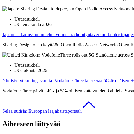
Uutisartikkeli
29 heinäkuuta 2026
Japani: Jakamissuunnittelu avoimen radioliityntäverkon kiinteistöjärj
Sharing Design ottaa käyttöön Open Radio Access Network (Open RAN) 
Uutisartikkeli
29 elokuuta 2026
Yhdistynyt kuningaskunta: VodafoneThree lanseeraa 5G-itsenäisen Sw
VodafoneThree päivitti 4G- ja 5G-erillisen kattavuuden kahdella Swan
Selaa uutisia: Euroopan laajakaistaportaali
Aiheeseen liittyvää