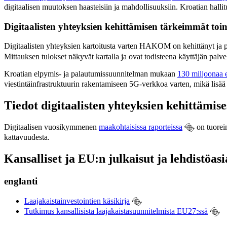
digitaalisen muutoksen haasteisiin ja mahdollisuuksiin. Kroatian hallit
Digitaalisten yhteyksien kehittämisen tärkeimmät toim
Digitaalisten yhteyksien kartoitusta varten HAKOM on kehittänyt j
Mittauksen tulokset näkyvät kartalla ja ovat todisteena käyttäjän palv
Kroatian elpymis- ja palautumissuunnitelman mukaan
130 miljoonaa 
viestintäinfrastruktuurin rakentamiseen 5G-verkkoa varten, mikä lisää
Tiedot digitaalisten yhteyksien kehittämise
Digitaalisen vuosikymmenen
maakohtaisissa raporteissa
on tuoreim
kattavuudesta.
Kansalliset ja EU:n julkaisut ja lehdistöasi
englanti
Laajakaistainvestointien käsikirja
Tutkimus kansallisista laajakaistasuunnitelmista EU27:ssä