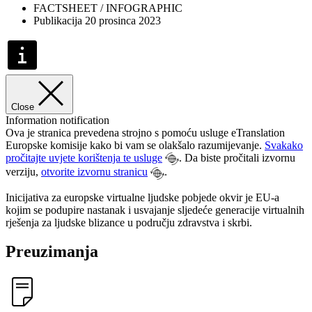
FACTSHEET / INFOGRAPHIC
Publikacija 20 prosinca 2023
Close
Information notification
Ova je stranica prevedena strojno s pomoću usluge eTranslation
Europske komisije kako bi vam se olakšalo razumijevanje.
Svakako
pročitajte uvjete korištenja te usluge
. Da biste pročitali izvornu
verziju,
otvorite izvornu stranicu
.
Inicijativa za europske virtualne ljudske pobjede okvir je EU-a
kojim se podupire nastanak i usvajanje sljedeće generacije virtualnih
rješenja za ljudske blizance u području zdravstva i skrbi.
Preuzimanja