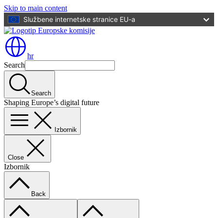
Skip to main content
Službene internetske stranice EU-a
hr
Search
Search
Shaping Europe’s digital future
Izbornik
Close
Izbornik
Back