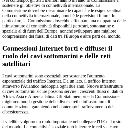
Nel contempo, gli Stati membri hanno invitato la Commissione a
sostenere gli obiettivi di connettività internazionale. La
Commissione dovrebbe riesaminare le capacità e le esigenze attuali
della connettività internazionale, nonché le previsioni future. In
particolare, la Commissione dovrebbe effettuare una mappatura delle
infrastrutture di connettività disponibili (terrestri, sottomarine e
spaziali) al di fuori dell'Europa, nonché sviluppare una migliore
comprensione dei flussi di dati tra l'Europa e altre parti del mondo.
Connessioni Internet forti e diffuse: il
ruolo dei cavi sottomarini e delle reti
satellitari
I cavi sottomarini sono essenziali per sostenere l'aumento
esponenziale del traffico Internet. Da un lato, il traffico Internet
attraverso l'Atlantico raddoppia ogni due anni. Nuove infrastrutture
di cavi sottomarini sicure possono servire i crescenti flussi di dati di
Africa, Asia e America latina. Gli Stati membri e la Commissione
miglioreranno la gestione delle diverse reti e infrastrutture di
comunicazione, garantendo nel contempo il rafforzamento della
cibersicurezza.
I satelliti svolgono un ruolo importante nel collegare l'UE e il resto
del mondo. La connettività spaziale può integrare le reti via cavo