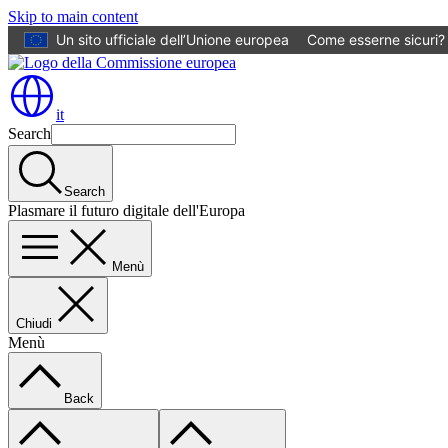
Skip to main content
Un sito ufficiale dell’Unione europea
Come esserne sicuri?
it
Search
Search
Plasmare il futuro digitale dell'Europa
Menù
Chiudi
Menù
Back