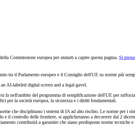
n della Commissione europea per aiutarti a capire questa pagina.
Si prega
o tra il Parlamento europeo e il Consiglio dell'UE su norme più semplici 
 fa nell'ambito del programma di semplificazione dell'UE per rafforzare 
 per la società europea, la sicurezza e i diritti fondamentali.
rme che disciplinano i sistemi di IA ad alto rischio. Le norme per i sistemi
silo e il controllo delle frontiere, si applicheranno a decorrere dal 2 dice
amento contribuirà a garantire che siano predisposte norme tecniche e a