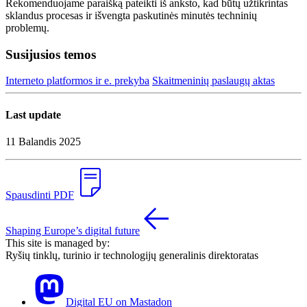
Rekomenduojame paraišką pateikti iš anksto, kad būtų užtikrintas
sklandus procesas ir išvengta paskutinės minutės techninių
problemų.
Susijusios temos
Interneto platformos ir e. prekyba
Skaitmeninių paslaugų aktas
Last update
11 Balandis 2025
Spausdinti PDF
Shaping Europe’s digital future
This site is managed by:
Ryšių tinklų, turinio ir technologijų generalinis direktoratas
Digital EU on Mastadon