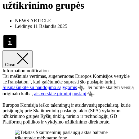
užtikrinimo grupės
NEWS ARTICLE
Leidinys 11 Balandis 2025
Close
Information notification
Tai mašininis vertimas, sugeneruotas Europos Komisijos vertykle
„eTranslation“, kad galėtumėte suprasti šio puslapio turinį.
Susipažinkite su naudojimo sąlygomis
. Jei norite skaityti versiją
originalo kalba,
atsiverskite pirminį puslapį
.
Europos Komisija ieško talentingų ir atsidavusių specialistų, kurie
prisijungtų prie Skaitmeninių paslaugų akto (SPA) vykdymo
užtikrinimo grupės Ryšių tinklų, turinio ir technologijų GD
Platformų politikos ir vykdymo užtikrinimo direktorate.