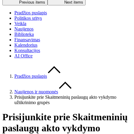
Previous items
Next items
Pradžios puslapis
Politikos sritys
Veikla
Naujienos
Biblioteka
Finansavimas
Kalendorius
Konsultacijos
AI Office
Pradžios puslapis
Naujienos ir nuomonės
Prisijunkite prie Skaitmeninių paslaugų akto vykdymo
užtikrinimo grupės
Prisijunkite prie Skaitmeninių
paslaugų akto vykdymo