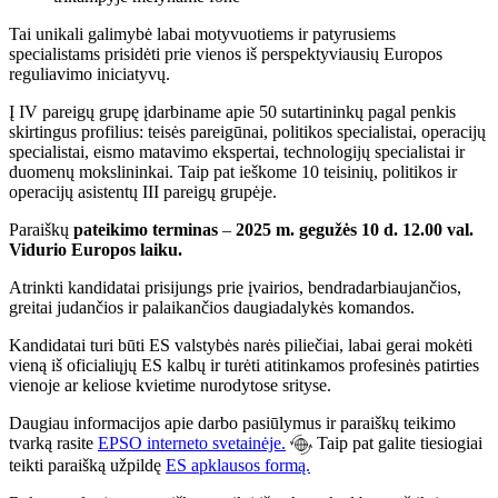
Tai unikali galimybė labai motyvuotiems ir patyrusiems
specialistams prisidėti prie vienos iš perspektyviausių Europos
reguliavimo iniciatyvų.
Į IV pareigų grupę įdarbiname apie 50 sutartininkų pagal penkis
skirtingus profilius: teisės pareigūnai, politikos specialistai, operacijų
specialistai, eismo matavimo ekspertai, technologijų specialistai ir
duomenų mokslininkai. Taip pat ieškome 10 teisinių, politikos ir
operacijų asistentų III pareigų grupėje.
Paraiškų
pateikimo terminas
–
2025 m. gegužės 10 d.
12.00 val.
Vidurio Europos laiku.
Atrinkti kandidatai prisijungs prie įvairios, bendradarbiaujančios,
greitai judančios ir palaikančios daugiadalykės komandos.
Kandidatai turi būti ES valstybės narės piliečiai, labai gerai mokėti
vieną iš oficialiųjų ES kalbų ir turėti atitinkamos profesinės patirties
vienoje ar keliose kvietime nurodytose srityse.
Daugiau informacijos apie darbo pasiūlymus ir paraiškų teikimo
tvarką rasite
EPSO interneto svetainėje.
Taip pat galite tiesiogiai
teikti paraišką užpildę
ES apklausos formą.