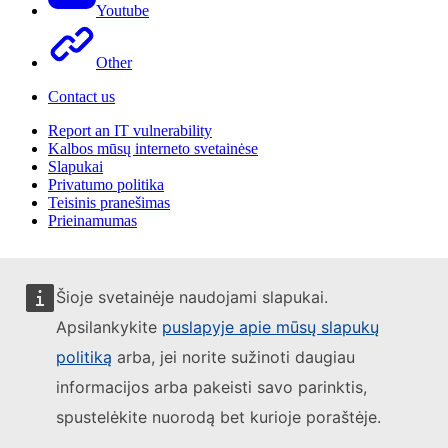
Youtube
Other
Contact us
Report an IT vulnerability
Kalbos mūsų interneto svetainėse
Slapukai
Privatumo politika
Teisinis pranešimas
Prieinamumas
Šioje svetainėje naudojami slapukai.
Apsilankykite
puslapyje apie mūsų slapukų
politiką
arba, jei norite sužinoti daugiau
informacijos arba pakeisti savo parinktis,
spustelėkite nuorodą bet kurioje poraštėje.