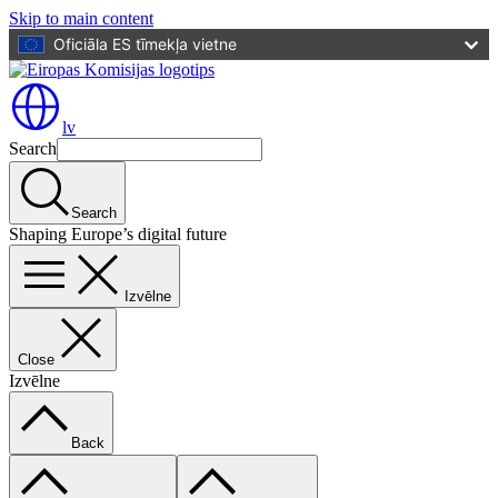
Skip to main content
Oficiāla ES tīmekļa vietne
lv
Search
Search
Shaping Europe’s digital future
Izvēlne
Close
Izvēlne
Back