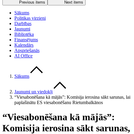
Previous items
Next items
Sākums
Politikas virzieni
Darbības
Jaunumi
Bibliotēka
Finansējums
Kalendārs
Apspriešanās
AI Office
Sākums
Jaunumi un viedokļi
“Viesabonēšana kā mājās”: Komisija ierosina sākt sarunas, lai
paplašinātu ES viesabonēšanu Rietumbalkānos
“Viesabonēšana kā mājās”:
Komisija ierosina sākt sarunas,