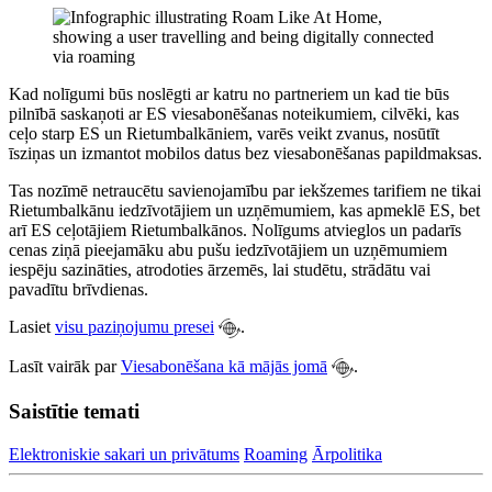
Kad nolīgumi būs noslēgti ar katru no partneriem un kad tie būs
pilnībā saskaņoti ar ES viesabonēšanas noteikumiem, cilvēki, kas
ceļo starp ES un Rietumbalkāniem, varēs veikt zvanus, nosūtīt
īsziņas un izmantot mobilos datus bez viesabonēšanas papildmaksas.
Tas nozīmē netraucētu savienojamību par iekšzemes tarifiem ne tikai
Rietumbalkānu iedzīvotājiem un uzņēmumiem, kas apmeklē ES, bet
arī ES ceļotājiem Rietumbalkānos. Nolīgums atvieglos un padarīs
cenas ziņā pieejamāku abu pušu iedzīvotājiem un uzņēmumiem
iespēju sazināties, atrodoties ārzemēs, lai studētu, strādātu vai
pavadītu brīvdienas.
Lasiet
visu paziņojumu presei
.
Lasīt vairāk par
Viesabonēšana kā mājās jomā
.
Saistītie temati
Elektroniskie sakari un privātums
Roaming
Ārpolitika