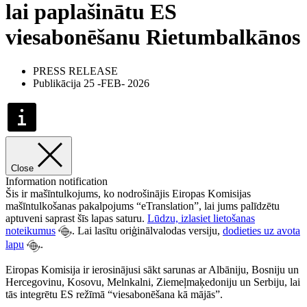
lai paplašinātu ES
viesabonēšanu Rietumbalkānos
PRESS RELEASE
Publikācija 25 -FEB- 2026
Close
Information notification
Šis ir mašīntulkojums, ko nodrošinājis Eiropas Komisijas
mašīntulkošanas pakalpojums “eTranslation”, lai jums palīdzētu
aptuveni saprast šīs lapas saturu.
Lūdzu, izlasiet lietošanas
noteikumus
. Lai lasītu oriģinālvalodas versiju,
dodieties uz avota
lapu
.
Eiropas Komisija ir ierosinājusi sākt sarunas ar Albāniju, Bosniju un
Hercegovinu, Kosovu, Melnkalni, Ziemeļmaķedoniju un Serbiju, lai
tās integrētu ES režīmā “viesabonēšana kā mājās”.