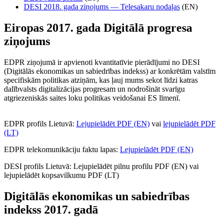
DESI 2018. gada ziņojums — Telesakaru nodaļas
(EN)
Eiropas 2017. gada Digitālā progresa
ziņojums
EDPR ziņojumā ir apvienoti kvantitatīvie pierādījumi no DESI
(Digitālās ekonomikas un sabiedrības indekss) ar konkrētām valstīm
specifiskām politikas atziņām, kas ļauj mums sekot līdzi katras
dalībvalsts digitalizācijas progresam un nodrošināt svarīgu
atgriezeniskās saites loku politikas veidošanai ES līmenī.
EDPR profils Lietuvā:
Lejupielādēt PDF (EN)
vai
lejupielādēt PDF
(LT)
EDPR telekomunikāciju faktu lapas:
Lejupielādēt PDF (EN)
DESI profils Lietuvā: Lejupielādēt pilnu profilu PDF (EN) vai
lejupielādēt kopsavilkumu PDF (LT)
Digitālās ekonomikas un sabiedrības
indekss 2017. gadā