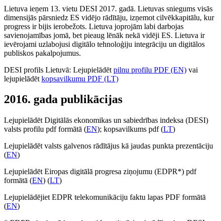
Lietuva ieņem 13. vietu DESI 2017. gadā. Lietuvas sniegums visās
dimensijās pārsniedz ES vidējo rādītāju, izņemot cilvēkkapitālu, kur
progress ir bijis ierobežots. Lietuva joprojām labi darbojas
savienojamības jomā, bet pieaug lēnāk nekā vidēji ES. Lietuva ir
ievērojami uzlabojusi digitālo tehnoloģiju integrāciju un digitālos
publiskos pakalpojumus.
DESI profils Lietuvā: Lejupielādēt
pilnu profilu PDF (EN)
vai
lejupielādēt
kopsavilkumu PDF (LT)
2016. gada publikācijas
Lejupielādēt Digitālās ekonomikas un sabiedrības indeksa (DESI)
valsts profilu pdf formātā (
EN
); kopsavilkums pdf (
LT
)
Lejupielādēt valsts galvenos rādītājus kā jaudas punkta prezentāciju
(
EN
)
Lejupielādēt Eiropas digitālā progresa ziņojumu (EDPR*) pdf
formātā (
EN
) (
LT
)
Lejupielādējiet EDPR telekomunikāciju faktu lapas PDF formātā
(
EN
)