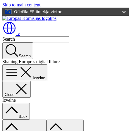
Skip to main content
Oficiāla ES tīmekļa vietne
lv
Search
Search
Shaping Europe’s digital future
Izvēlne
Close
Izvēlne
Back