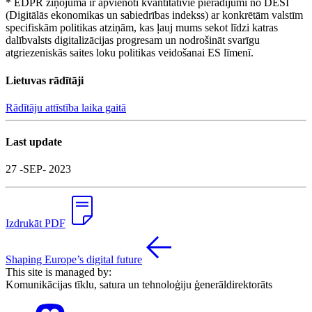
* EDPR ziņojumā ir apvienoti kvantitatīvie pierādījumi no DESI
(Digitālās ekonomikas un sabiedrības indekss) ar konkrētām valstīm
specifiskām politikas atziņām, kas ļauj mums sekot līdzi katras
dalībvalsts digitalizācijas progresam un nodrošināt svarīgu
atgriezeniskās saites loku politikas veidošanai ES līmenī.
Lietuvas rādītāji
Rādītāju attīstība laika gaitā
Last update
27 -SEP- 2023
Izdrukāt PDF
Shaping Europe’s digital future
This site is managed by:
Komunikācijas tīklu, satura un tehnoloģiju ģenerāldirektorāts