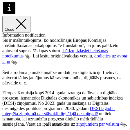
Close
Information notification
Šis ir mašīntulkojums, ko nodrošinājis Eiropas Komisijas
mašīntulkošanas pakalpojums “eTranslation”, lai jums palīdzētu
aptuveni saprast šīs lapas saturu.
Lūdzu, izlasiet lietošanas
noteikumus
. Lai lasītu oriģinālvalodas versiju,
dodieties uz avota
lapu
.
Šeit atrodama jaunākā analīze un dati par digitalizāciju Lietuvā,
aptverot tādus jautājumus kā savienojamība, digitālās prasmes, e-
pārvalde u. c.
Eiropas Komisija kopš 2014. gada uzrauga dalībvalstu digitālo
progresu, izmantojot Digitālās ekonomikas un sabiedrības indeksa
(DESI) ziņojumus. No 2023. gada un saskaņā ar Digitālās
desmitgades politikas programmu 2030. gadam
DESI tagad ir
integrēta ziņojumā par stāvokli digitālajā desmitgadē
un tiek
izmantota, lai uzraudzītu progresu digitālo mērķrādītāju
sasniegšanā. Varat arī īpaši atsaukties uz
ziņojumiem par valstīm
.