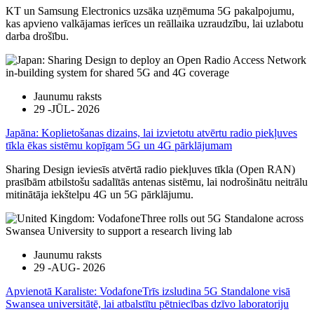
KT un Samsung Electronics uzsāka uzņēmuma 5G pakalpojumu,
kas apvieno valkājamas ierīces un reāllaika uzraudzību, lai uzlabotu
darba drošību.
Jaunumu raksts
29 -JŪL- 2026
Japāna: Koplietošanas dizains, lai izvietotu atvērtu radio piekļuves
tīkla ēkas sistēmu kopīgam 5G un 4G pārklājumam
Sharing Design ieviesīs atvērtā radio piekļuves tīkla (Open RAN)
prasībām atbilstošu sadalītās antenas sistēmu, lai nodrošinātu neitrālu
mitinātāja iekštelpu 4G un 5G pārklājumu.
Jaunumu raksts
29 -AUG- 2026
Apvienotā Karaliste: VodafoneTrīs izsludina 5G Standalone visā
Swansea universitātē, lai atbalstītu pētniecības dzīvo laboratoriju