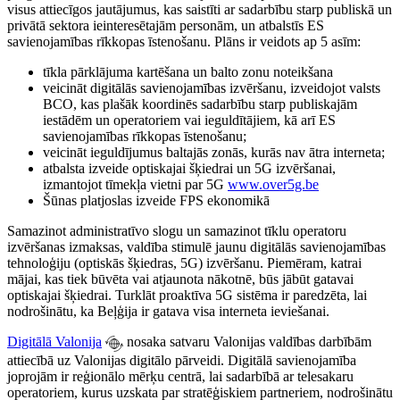
visus attiecīgos jautājumus, kas saistīti ar sadarbību starp publiskā un
privātā sektora ieinteresētajām personām, un atbalstīs ES
savienojamības rīkkopas īstenošanu. Plāns ir veidots ap 5 asīm:
tīkla pārklājuma kartēšana un balto zonu noteikšana
veicināt digitālās savienojamības izvēršanu, izveidojot valsts
BCO, kas plašāk koordinēs sadarbību starp publiskajām
iestādēm un operatoriem vai ieguldītājiem, kā arī ES
savienojamības rīkkopas īstenošanu;
veicināt ieguldījumus baltajās zonās, kurās nav ātra interneta;
atbalsta izveide optiskajai šķiedrai un 5G izvēršanai,
izmantojot tīmekļa vietni par 5G
www.over5g.be
Šūnas platjoslas izveide FPS ekonomikā
Samazinot administratīvo slogu un samazinot tīklu operatoru
izvēršanas izmaksas, valdība stimulē jaunu digitālās savienojamības
tehnoloģiju (optiskās šķiedras, 5G) izvēršanu. Piemēram, katrai
mājai, kas tiek būvēta vai atjaunota nākotnē, būs jābūt gatavai
optiskajai šķiedrai. Turklāt proaktīva 5G sistēma ir paredzēta, lai
nodrošinātu, ka Beļģija ir gatava visa interneta ieviešanai.
Digitālā Valonija
nosaka satvaru Valonijas valdības darbībām
attiecībā uz Valonijas digitālo pārveidi. Digitālā savienojamība
joprojām ir reģionālo mērķu centrā, lai sadarbībā ar telesakaru
operatoriem, kurus uzskata par stratēģiskiem partneriem, nodrošinātu