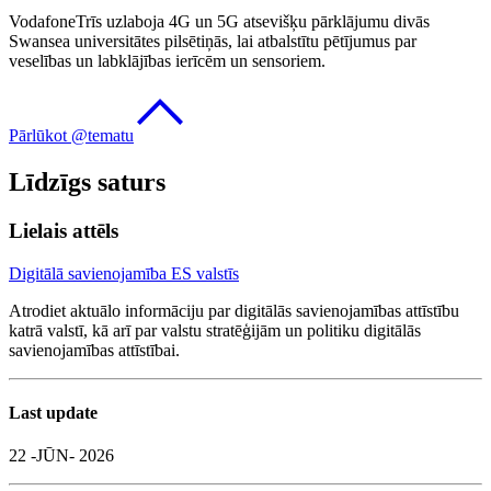
VodafoneTrīs uzlaboja 4G un 5G atsevišķu pārklājumu divās
Swansea universitātes pilsētiņās, lai atbalstītu pētījumus par
veselības un labklājības ierīcēm un sensoriem.
Pārlūkot @tematu
Līdzīgs saturs
Lielais attēls
Digitālā savienojamība ES valstīs
Atrodiet aktuālo informāciju par digitālās savienojamības attīstību
katrā valstī, kā arī par valstu stratēģijām un politiku digitālās
savienojamības attīstībai.
Last update
22 -JŪN- 2026