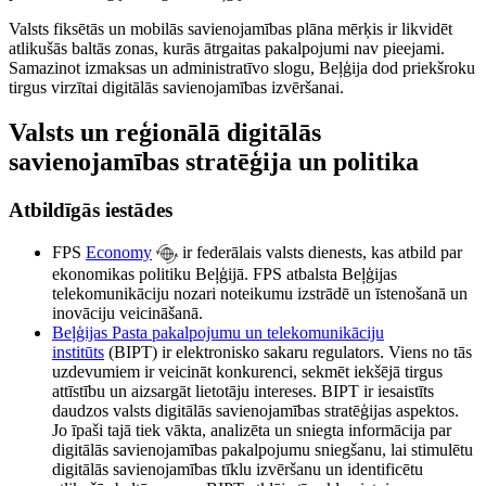
Valsts fiksētās un mobilās savienojamības plāna mērķis ir likvidēt
atlikušās baltās zonas, kurās ātrgaitas pakalpojumi nav pieejami.
Samazinot izmaksas un administratīvo slogu, Beļģija dod priekšroku
tirgus virzītai digitālās savienojamības izvēršanai.
Valsts un reģionālā digitālās
savienojamības stratēģija un politika
Atbildīgās iestādes
FPS
Economy
ir federālais valsts dienests, kas atbild par
ekonomikas politiku Beļģijā. FPS atbalsta Beļģijas
telekomunikāciju nozari noteikumu izstrādē un īstenošanā un
inovāciju veicināšanā.
Beļģijas Pasta pakalpojumu un telekomunikāciju
institūts
(BIPT) ir elektronisko sakaru regulators. Viens no tās
uzdevumiem ir veicināt konkurenci, sekmēt iekšējā tirgus
attīstību un aizsargāt lietotāju intereses. BIPT ir iesaistīts
daudzos valsts digitālās savienojamības stratēģijas aspektos.
Jo īpaši tajā tiek vākta, analizēta un sniegta informācija par
digitālās savienojamības pakalpojumu sniegšanu, lai stimulētu
digitālās savienojamības tīklu izvēršanu un identificētu