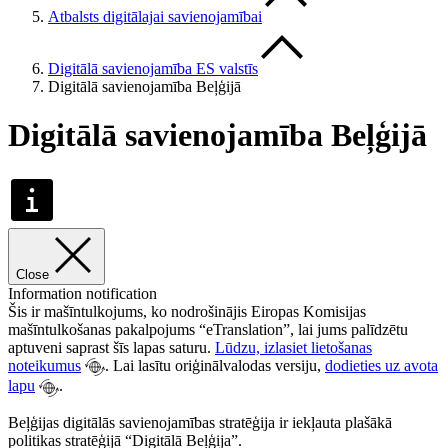
Atbalsts digitālajai savienojamībai
Digitālā savienojamība ES valstīs
Digitālā savienojamība Beļģijā
Digitālā savienojamība Beļģijā
Close
Information notification
Šis ir mašīntulkojums, ko nodrošinājis Eiropas Komisijas
mašīntulkošanas pakalpojums “eTranslation”, lai jums palīdzētu
aptuveni saprast šīs lapas saturu.
Lūdzu, izlasiet lietošanas
noteikumus
. Lai lasītu oriģinālvalodas versiju,
dodieties uz avota
lapu
.
Beļģijas digitālās savienojamības stratēģija ir iekļauta plašākā
politikas stratēģijā “Digitālā Beļģija”.