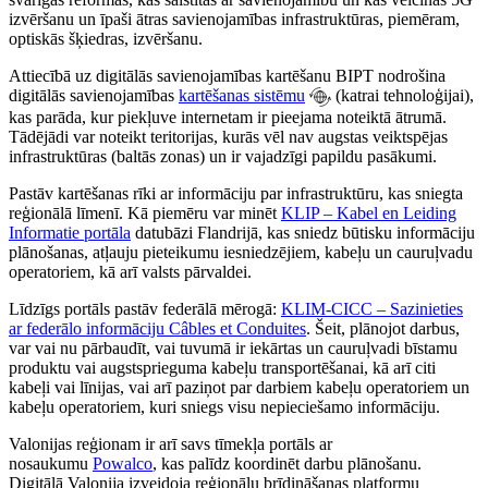
izvēršanu un īpaši ātras savienojamības infrastruktūras, piemēram,
optiskās šķiedras, izvēršanu.
Attiecībā uz digitālās savienojamības kartēšanu BIPT nodrošina
digitālās savienojamības
kartēšanas sistēmu
(katrai tehnoloģijai),
kas parāda, kur piekļuve internetam ir pieejama noteiktā ātrumā.
Tādējādi var noteikt teritorijas, kurās vēl nav augstas veiktspējas
infrastruktūras (baltās zonas) un ir vajadzīgi papildu pasākumi.
Pastāv kartēšanas rīki ar informāciju par infrastruktūru, kas sniegta
reģionālā līmenī. Kā piemēru var minēt
KLIP – Kabel en Leiding
Informatie portāla
datubāzi Flandrijā, kas sniedz būtisku informāciju
plānošanas, atļauju pieteikumu iesniedzējiem, kabeļu un cauruļvadu
operatoriem, kā arī valsts pārvaldei.
Līdzīgs portāls pastāv federālā mērogā:
KLIM-CICC – Sazinieties
ar federālo informāciju Câbles et Conduites
. Šeit, plānojot darbus,
var vai nu pārbaudīt, vai tuvumā ir iekārtas un cauruļvadi bīstamu
produktu vai augstsprieguma kabeļu transportēšanai, kā arī citi
kabeļi vai līnijas, vai arī paziņot par darbiem kabeļu operatoriem un
kabeļu operatoriem, kuri sniegs visu nepieciešamo informāciju.
Valonijas reģionam ir arī savs tīmekļa portāls ar
nosaukumu
Powalco
, kas palīdz koordinēt darbu plānošanu.
Digitālā Valonija izveidoja reģionālu brīdināšanas platformu