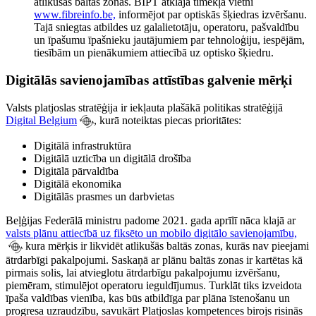
atlikušās baltās zonas. BIPT atklāja tīmekļa vietni
www.fibreinfo.be,
informējot par optiskās šķiedras izvēršanu.
Tajā sniegtas atbildes uz galalietotāju, operatoru, pašvaldību
un īpašumu īpašnieku jautājumiem par tehnoloģiju, iespējām,
tiesībām un pienākumiem attiecībā uz optisko šķiedru.
Digitālās savienojamības attīstības galvenie mērķi
Valsts platjoslas stratēģija ir iekļauta plašākā politikas stratēģijā
Digital Belgium
, kurā noteiktas piecas prioritātes:
Digitālā infrastruktūra
Digitālā uzticība un digitālā drošība
Digitālā pārvaldība
Digitālā ekonomika
Digitālās prasmes un darbvietas
Beļģijas Federālā ministru padome 2021. gada aprīlī nāca klajā ar
valsts plānu attiecībā uz fiksēto un mobilo digitālo savienojamību,
kura mērķis ir likvidēt atlikušās baltās zonas, kurās nav pieejami
ātrdarbīgi pakalpojumi. Saskaņā ar plānu baltās zonas ir kartētas kā
pirmais solis, lai atvieglotu ātrdarbīgu pakalpojumu izvēršanu,
piemēram, stimulējot operatoru ieguldījumus. Turklāt tiks izveidota
īpaša valdības vienība, kas būs atbildīga par plāna īstenošanu un
progresa uzraudzību, savukārt Platjoslas kompetences birojs risinās