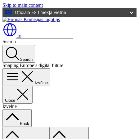
Skip to main content
Oficiāla ES tīmekļa vietne
lv
Search
Search
Shaping Europe’s digital future
Izvēlne
Close
Izvēlne
Back