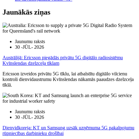
Jaunākās ziņas
Jaunumu raksts
30 -JŪL- 2026
Austrālijā: Ericsson piegādās privātu 5G digitālo radiosistēmu
Kvīnslendas dzelzceļa tīklam
Ericsson izveidos privātu 5G tīklu, lai atbalstītu digitālo vilcienu
kontroli dienvidaustrumu Kvīnslendas nākamās paaudzes dzelzceļa
tīklā.
Jaunumu raksts
30 -JŪL- 2026
Dienvidkoreja: KT un Samsung uzsāk uzņēmuma 5G pakalpojumu
rūpniecības darbinieku drošībai