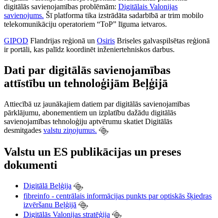
digitālās savienojamības problēmām:
Digitālais Valonijas
savienojums.
Šī platforma tika izstrādāta sadarbībā ar trim mobilo
telekomunikāciju operatoriem “ToP” līguma ietvaros.
GIPOD
Flandrijas reģionā un
Osiris
Briseles galvaspilsētas reģionā
ir portāli, kas palīdz koordinēt inženiertehniskos darbus.
Dati par digitālās savienojamības
attīstību un tehnoloģijām Beļģijā
Attiecībā uz jaunākajiem datiem par digitālās savienojamības
pārklājumu, abonementiem un izplatību dažādu digitālās
savienojamības tehnoloģiju aptvērumu skatiet Digitālās
desmitgades
valstu ziņojumus.
Valstu un ES publikācijas un preses
dokumenti
Digitālā Beļģija
fibreinfo - centrālais informācijas punkts par optiskās šķiedras
izvēršanu Beļģijā
Digitālās Valonijas stratēģija