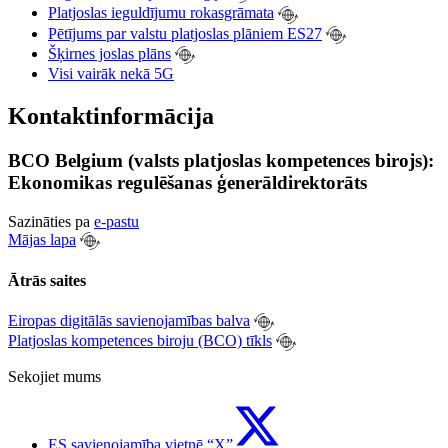
Platjoslas ieguldījumu rokasgrāmata
Pētījums par valstu platjoslas plāniem ES27
Šķirnes joslas plāns
Visi vairāk nekā 5G
Kontaktinformācija
BCO Belgium (valsts platjoslas kompetences birojs):
Ekonomikas regulēšanas ģenerāldirektorāts
Sazināties pa
e-pastu
Mājas lapa
Ātrās saites
Eiropas digitālās savienojamības balva
Platjoslas kompetences biroju (BCO) tīkls
Sekojiet mums
ES savienojamība vietnē “X”