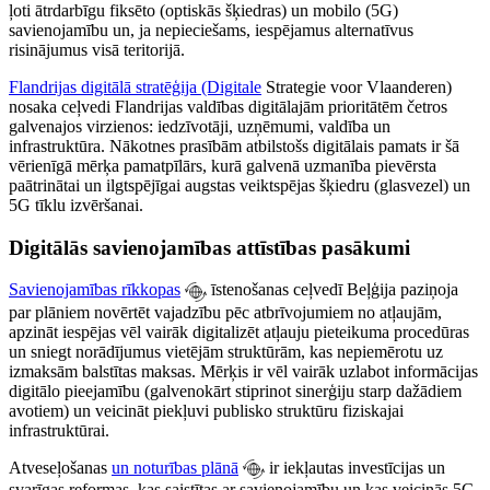
ļoti ātrdarbīgu fiksēto (optiskās šķiedras) un mobilo (5G)
savienojamību un, ja nepieciešams, iespējamus alternatīvus
risinājumus visā teritorijā.
Flandrijas digitālā stratēģija (Digitale
Strategie voor Vlaanderen)
nosaka ceļvedi Flandrijas valdības digitālajām prioritātēm četros
galvenajos virzienos: iedzīvotāji, uzņēmumi, valdība un
infrastruktūra. Nākotnes prasībām atbilstošs digitālais pamats ir šā
vērienīgā mērķa pamatpīlārs, kurā galvenā uzmanība pievērsta
paātrinātai un ilgtspējīgai augstas veiktspējas šķiedru (glasvezel) un
5G tīklu izvēršanai.
Digitālās savienojamības attīstības pasākumi
Savienojamības rīkkopas
īstenošanas ceļvedī Beļģija paziņoja
par plāniem novērtēt vajadzību pēc atbrīvojumiem no atļaujām,
apzināt iespējas vēl vairāk digitalizēt atļauju pieteikuma procedūras
un sniegt norādījumus vietējām struktūrām, kas nepiemērotu uz
izmaksām balstītas maksas. Mērķis ir vēl vairāk uzlabot informācijas
digitālo pieejamību (galvenokārt stiprinot sinerģiju starp dažādiem
avotiem) un veicināt piekļuvi publisko struktūru fiziskajai
infrastruktūrai.
Atveseļošanas
un noturības plānā
ir iekļautas investīcijas un
svarīgas reformas, kas saistītas ar savienojamību un kas veicinās 5G