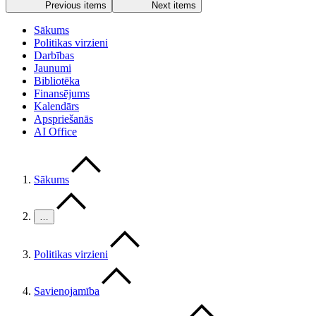
Previous items
Next items
Sākums
Politikas virzieni
Darbības
Jaunumi
Bibliotēka
Finansējums
Kalendārs
Apspriešanās
AI Office
Sākums
…
Politikas virzieni
Savienojamība