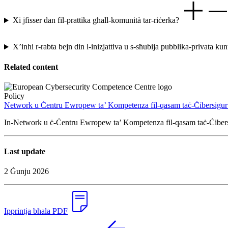
Xi jfisser dan fil-prattika għall-komunità tar-riċerka?
X’inhi r-rabta bejn din l-inizjattiva u s-sħubija pubblika-privata k
Related content
Policy
Network u Ċentru Ewropew ta’ Kompetenza fil-qasam taċ-Ċibersigur
In-Network u ċ-Ċentru Ewropew ta’ Kompetenza fil-qasam taċ-Ċibersigur
Last update
2 Ġunju 2026
Ipprintja bħala PDF