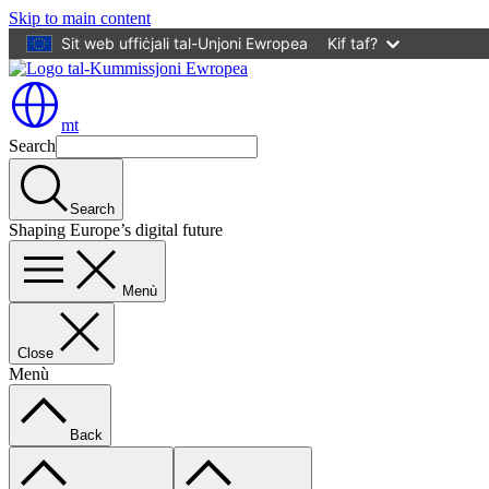
Skip to main content
Sit web uffiċjali tal-Unjoni Ewropea
Kif taf?
mt
Search
Search
Shaping Europe’s digital future
Menù
Close
Menù
Back