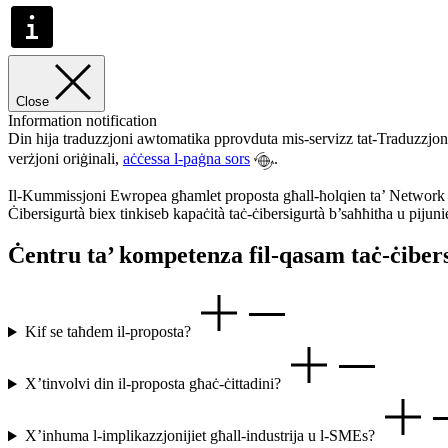
Close
Information notification
Din hija traduzzjoni awtomatika pprovduta mis-servizz tat-Traduzzjo
verżjoni oriġinali,
aċċessa l-paġna sors
.
Il-Kummissjoni Ewropea għamlet proposta għall-ħolqien ta’ Network t
Ċibersigurtà biex tinkiseb kapaċità taċ-ċibersigurtà b’saħħitha u pijuni
Ċentru ta’ kompetenza fil-qasam taċ-ċiber
Kif se taħdem il-proposta?
X’tinvolvi din il-proposta għaċ-ċittadini?
X’inhuma l-implikazzjonijiet għall-industrija u l-SMEs?