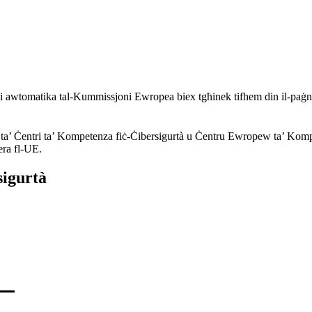
ni awtomatika tal-Kummissjoni Ewropea biex tgħinek tifhem din il-paġ
a’ Ċentri ta’ Kompetenza fiċ-Ċibersigurtà u Ċentru Ewropew ta’ Kompet
era fl-UE.
sigurtà