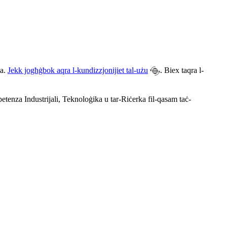
na.
Jekk jogħġbok aqra l-kundizzjonijiet tal-użu
. Biex taqra l-
enza Industrijali, Teknoloġika u tar-Riċerka fil-qasam taċ-