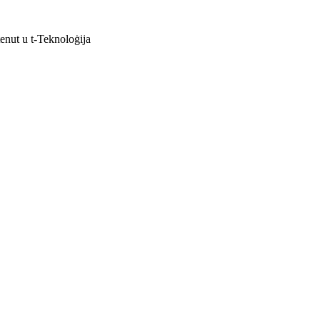
enut u t-Teknoloġija