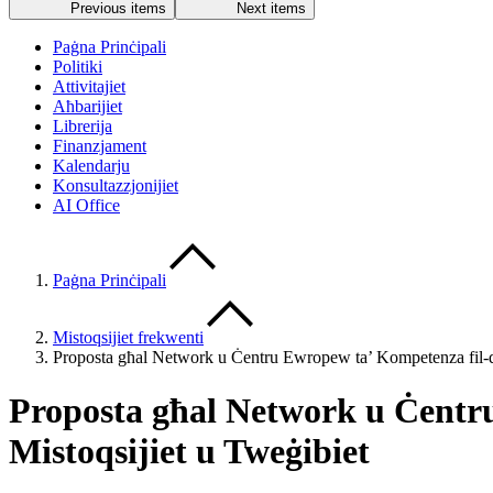
Previous items
Next items
Paġna Prinċipali
Politiki
Attivitajiet
Aħbarijiet
Librerija
Finanzjament
Kalendarju
Konsultazzjonijiet
AI Office
Paġna Prinċipali
Mistoqsijiet frekwenti
Proposta għal Network u Ċentru Ewropew ta’ Kompetenza fil-qa
Proposta għal Network u Ċentr
Mistoqsijiet u Tweġibiet