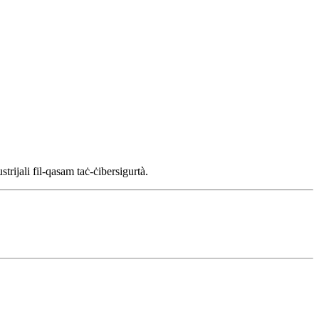
ijali fil-qasam taċ-ċibersigurtà.