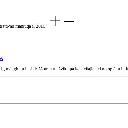
untrattwali maħluqa fl-2016?
tà
tà jgħinu lill-UE żżomm u tiżviluppa kapaċitajiet teknoloġiċi u industr