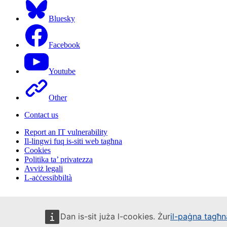
Bluesky
Facebook
Youtube
Other
Contact us
Report an IT vulnerability
Il-lingwi fuq is-siti web tagħna
Cookies
Politika ta’ privatezza
Avviż legali
L-aċċessibbiltà
Dan is-sit juża l-cookies. Żur
il-paġna tagħna