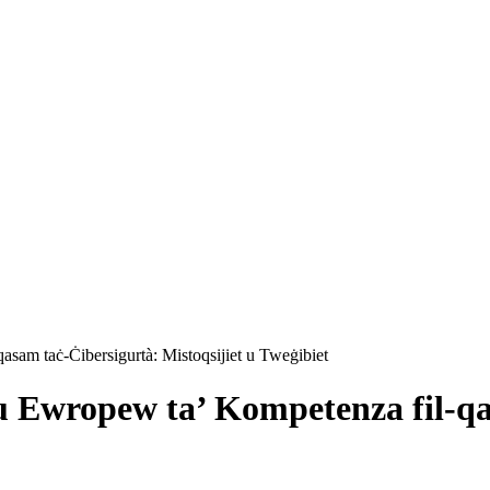
sam taċ-Ċibersigurtà: Mistoqsijiet u Tweġibiet
u Ewropew ta’ Kompetenza fil-qa