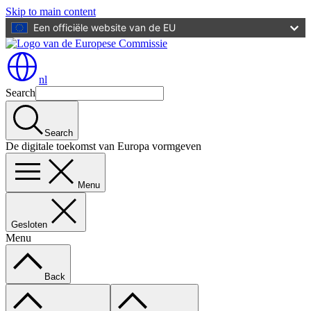
Skip to main content
Een officiële website van de EU
nl
Search
Search
De digitale toekomst van Europa vormgeven
Menu
Gesloten
Menu
Back