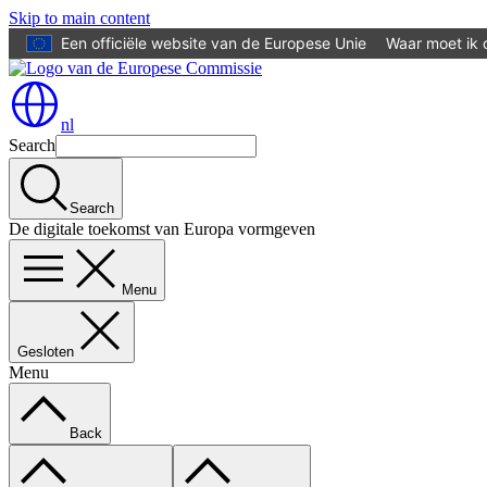
Skip to main content
Een officiële website van de Europese Unie
Waar moet ik 
nl
Search
Search
De digitale toekomst van Europa vormgeven
Menu
Gesloten
Menu
Back