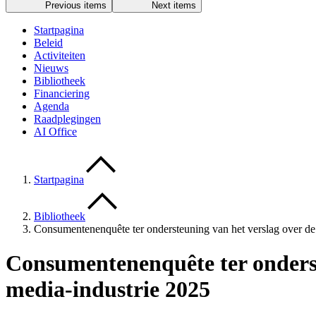
Previous items
Next items
Startpagina
Beleid
Activiteiten
Nieuws
Bibliotheek
Financiering
Agenda
Raadplegingen
AI Office
Startpagina
Bibliotheek
Consumentenenquête ter ondersteuning van het verslag over de
Consumentenenquête ter onderst
media-industrie 2025