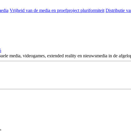
media
Vrijheid van de media en proefproject pluriformiteit
Distributie v
5
suele media, videogames, extended reality en nieuwsmedia in de afgelo
e