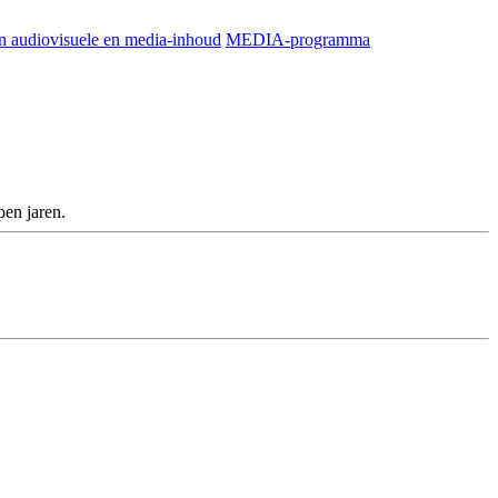
an audiovisuele en media-inhoud
MEDIA-programma
pen jaren.