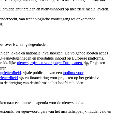
hulpmiddelen
uitbreiden en nieuwsinhoud op meerdere media leveren.
 onderzocht, van technologische vooruitgang tot opkomende
r.
meer over EU-aangelegenheden.
 dan lokale en nationale invalshoeken. De volgende soorten acties
EU-aangelegenheden en meertalige inhoud op Europese platforms.
trekkelijke
nieuwsprojecten voor jonge Europeanen.
Projecten
eren.
geletterdheid,
de publicatie van een
toolbox voor
letterdheid
en financiering voor projecten op het
gebied van
m de dreiging van desinformatie het hoofd te bieden.
erken naar een innovatieagenda voor de nieuwsmedia.
essionals, vertegenwoordigers van het maatschappelijk middenveld en