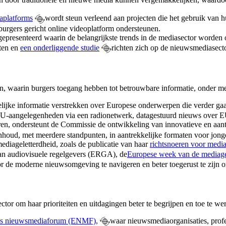
aplatforms
wordt steun verleend aan projecten die
het gebruik van 
burgers gericht online videoplatform ondersteunen.
gepresenteerd
waarin de belangrijkste trends in de mediasector worden
hten en
een onderliggende studie
richten zich op de nieuwsmediasecto
en, waarin burgers toegang hebben tot betrouwbare informatie, onder 
ijke informatie verstrekken over Europese onderwerpen die verder gaan
EU-aangelegenheden via een radionetwerk, datagestuurd nieuws over 
eren, ondersteunt de Commissie de ontwikkeling van innovatieve en aan
nhoud, met meerdere standpunten, in aantrekkelijke formaten voor jong
ediageletterdheid, zoals de publicatie van haar
richtsnoeren voor media
n audiovisuele regelgevers (ERGA), de
Europese week van de mediage
oor de moderne nieuwsomgeving te navigeren en beter toegerust te zijn o
or om haar prioriteiten en uitdagingen beter te begrijpen en toe te w
s nieuwsmediaforum (ENMF),
waar nieuwsmediaorganisaties, prof