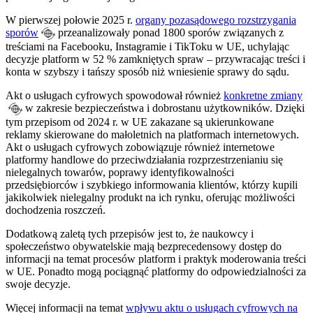
W pierwszej połowie 2025 r.
organy pozasądowego rozstrzygania
sporów
przeanalizowały ponad 1800 sporów związanych z
treściami na Facebooku, Instagramie i TikToku w UE, uchylając
decyzje platform w 52 % zamkniętych spraw – przywracając treści i
konta w szybszy i tańszy sposób niż wniesienie sprawy do sądu.
Akt o usługach cyfrowych spowodował również
konkretne zmiany
w zakresie bezpieczeństwa i dobrostanu użytkowników. Dzięki
tym przepisom od 2024 r. w UE zakazane są ukierunkowane
reklamy skierowane do małoletnich na platformach internetowych.
Akt o usługach cyfrowych zobowiązuje również internetowe
platformy handlowe do przeciwdziałania rozprzestrzenianiu się
nielegalnych towarów, poprawy identyfikowalności
przedsiębiorców i szybkiego informowania klientów, którzy kupili
jakikolwiek nielegalny produkt na ich rynku, oferując możliwości
dochodzenia roszczeń.
Dodatkową zaletą tych przepisów jest to, że naukowcy i
społeczeństwo obywatelskie mają bezprecedensowy dostęp do
informacji na temat procesów platform i praktyk moderowania treści
w UE. Ponadto mogą pociągnąć platformy do odpowiedzialności za
swoje decyzje.
Więcej informacji na temat
wpływu aktu o usługach cyfrowych na