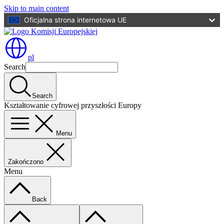
Skip to main content
Oficjalna strona internetowa UE
pl
Search
Search
Kształtowanie cyfrowej przyszłości Europy
Menu
Zakończono
Menu
Back