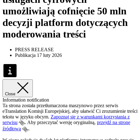
umożliwiają cofnięcie 50 mln
decyzji platform dotyczących
moderowania treści
PRESS RELEASE
Publikacja 17 luty 2026
Close
Information notification
Ta strona została przetłumaczona maszynowo przez serwis
eTranslation Komisji Europejskiej, aby ułatwić Ci zrozumienie treści
tekstu w języku obcym.
Zapoznaj się z warunkami korzystania z
serwisu
. Aby przeczytać wersję oryginalną,
przejdź na stronę
źródłową
.