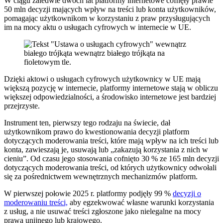
W ciągu zaledwie dwóch lat platformy internetowe cofnęły prawie
50 mln decyzji mających wpływ na treści lub konta użytkowników,
pomagając użytkownikom w korzystaniu z praw przysługujących
im na mocy aktu o usługach cyfrowych w internecie w UE.
Dzięki aktowi o usługach cyfrowych użytkownicy w UE mają
większą pozycję w internecie, platformy internetowe stają w obliczu
większej odpowiedzialności, a środowisko internetowe jest bardziej
przejrzyste.
Instrument ten, pierwszy tego rodzaju na świecie, dał
użytkownikom prawo do kwestionowania decyzji platform
dotyczących moderowania treści, które mają wpływ na ich treści lub
konta, zawieszają je, usuwają lub „zakazują korzystania z nich w
cieniu”. Od czasu jego stosowania cofnięto 30 % ze 165 mln decyzji
dotyczących moderowania treści, od których użytkownicy odwołali
się za pośrednictwem wewnętrznych mechanizmów platform.
W pierwszej połowie 2025 r. platformy podjęły 99 %
decyzji o
moderowaniu treści,
aby egzekwować własne warunki korzystania
z usług, a nie usuwać treści zgłoszone jako nielegalne na mocy
prawa unijnego lub krajowego.