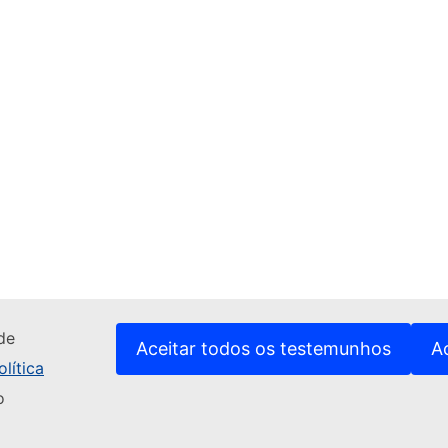
de
Aceitar todos os testemunhos
A
lítica
o