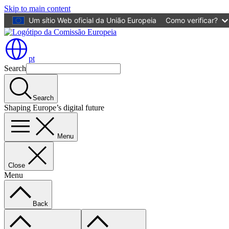
Skip to main content
Um sítio Web oficial da União Europeia
Como verificar?
pt
Search
Search
Shaping Europe’s digital future
Menu
Close
Menu
Back