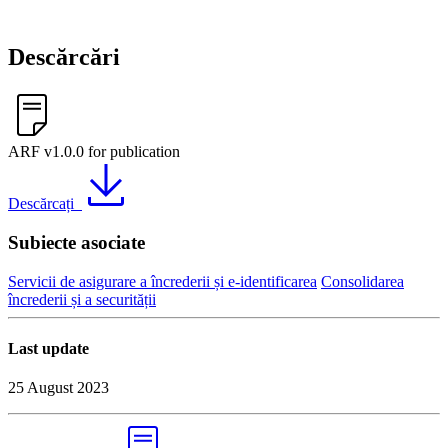
Descărcări
ARF v1.0.0 for publication
Descărcați
Subiecte asociate
Servicii de asigurare a încrederii și e-identificarea
Consolidarea
încrederii și a securității
Last update
25 August 2023