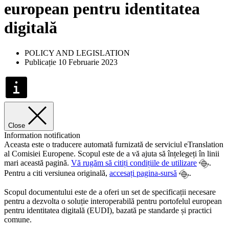
european pentru identitatea
digitală
POLICY AND LEGISLATION
Publicație 10 Februarie 2023
Close
Information notification
Aceasta este o traducere automată furnizată de serviciul eTranslation
al Comisiei Europene. Scopul este de a vă ajuta să înțelegeți în linii
mari această pagină.
Vă rugăm să citiți condițiile de utilizare
.
Pentru a citi versiunea originală,
accesați pagina-sursă
.
Scopul documentului este de a oferi un set de specificații necesare
pentru a dezvolta o soluție interoperabilă pentru portofelul european
pentru identitatea digitală (EUDI), bazată pe standarde și practici
comune.