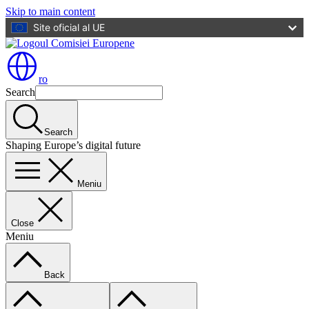
Skip to main content
Site oficial al UE
ro
Search
Search
Shaping Europe’s digital future
Meniu
Close
Meniu
Back