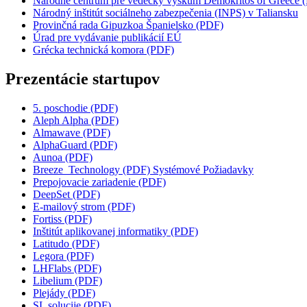
Národné centrum pre vedecký výskum Demokritos of Greece 
Národný inštitút sociálneho zabezpečenia (INPS) v Taliansku
Provinčná rada Gipuzkoa Španielsko (PDF)
Úrad pre vydávanie publikácií EÚ
Grécka technická komora (PDF)
Prezentácie startupov
5. poschodie (PDF)
Aleph Alpha (PDF)
Almawave (PDF)
AlphaGuard (PDF)
Aunoa (PDF)
Breeze_Technology (PDF) Systémové Požiadavky
Prepojovacie zariadenie (PDF)
DeepSet (PDF)
E-mailový strom (PDF)
Fortiss (PDF)
Inštitút aplikovanej informatiky (PDF)
Latitudo (PDF)
Legora (PDF)
LHFlabs (PDF)
Libelium (PDF)
Plejády (PDF)
SL solucije (PDF)