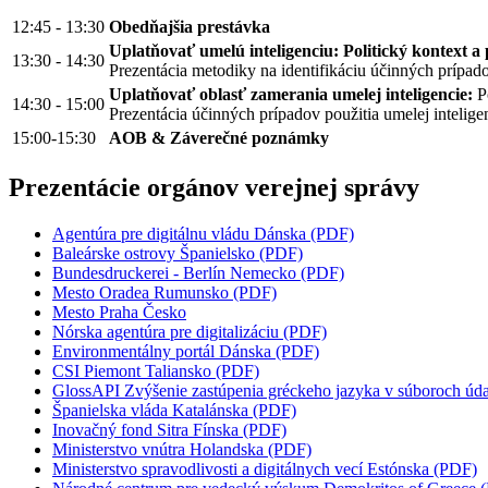
12:45 - 13:30
Obedňajšia prestávka
Uplatňovať umelú inteligenciu: Politický kontext a 
13:30 - 14:30
Prezentácia metodiky na identifikáciu účinných prípado
Uplatňovať oblasť zamerania umelej inteligencie:
Po
14:30 - 15:00
Prezentácia účinných prípadov použitia umelej intelige
15:00-15:30
AOB & Záverečné poznámky
Prezentácie orgánov verejnej správy
Agentúra pre digitálnu vládu Dánska (PDF)
Baleárske ostrovy Španielsko (PDF)
Bundesdruckerei - Berlín Nemecko (PDF)
Mesto Oradea Rumunsko (PDF)
Mesto Praha Česko
Nórska agentúra pre digitalizáciu (PDF)
Environmentálny portál Dánska (PDF)
CSI Piemont Taliansko (PDF)
GlossAPI Zvýšenie zastúpenia gréckeho jazyka v súboroch ú
Španielska vláda Katalánska (PDF)
Inovačný fond Sitra Fínska (PDF)
Ministerstvo vnútra Holandska (PDF)
Ministerstvo spravodlivosti a digitálnych vecí Estónska (PDF)