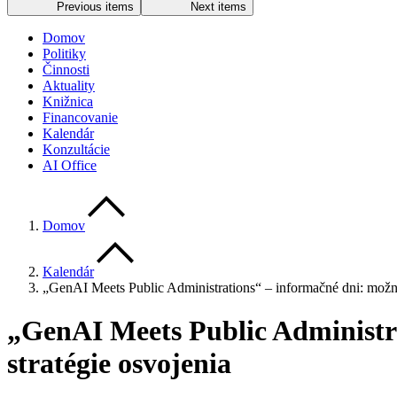
Previous items
Next items
Domov
Politiky
Činnosti
Aktuality
Knižnica
Financovanie
Kalendár
Konzultácie
AI Office
Domov
Kalendár
„GenAI Meets Public Administrations“ – informačné dni: možno
„GenAI Meets Public Administra
stratégie osvojenia