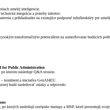
iach umelej inteligencie.
technická integrácia a potreby talentov.
opatrenia s prihliadnutím na existujúce podporné infraštruktúry pre umelú
e s vysokým transformačným potenciálom na usmerňovanie budúcich polit
 for Public Administration
, po ktorom nasleduje Q&A session.
ia – kontinent a iniciatíva GenAI4EU
 ktorej budú nasledovať otázky a odpovede;
ions
, po ktorých nasledujú európske startupy a MSP, ktoré prezentujú svoje 