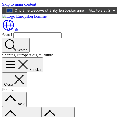
Skip to main content
Oficiálne webové stránky Európskej únie
Ako to zistiť?
sk
Search
Search
Shaping Europe’s digital future
Ponuka
Close
Ponuka
Back