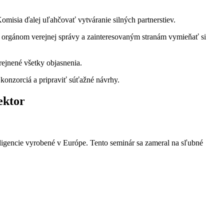
misia ďalej uľahčovať vytváranie silných partnerstiev.
e orgánom verejnej správy a zainteresovaným stranám vymieňať si
ejnené všetky objasnenia.
 konzorciá a pripraviť súťažné návrhy.
ektor
teligencie vyrobené v Európe. Tento seminár sa zameral na sľubné