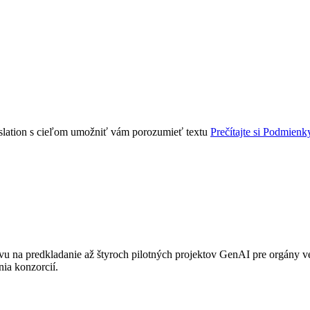
nslation s cieľom umožniť vám porozumieť textu
Prečítajte si Podmienk
ýzvu na predkladanie až štyroch pilotných projektov GenAI pre orgány 
ia konzorcií.