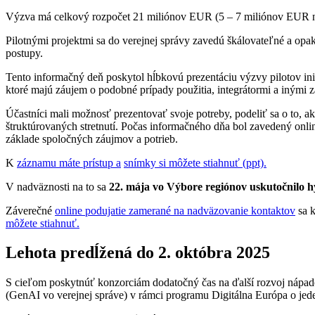
Výzva má celkový rozpočet 21 miliónov EUR (5 – 7 miliónov EUR na
Pilotnými projektmi sa do verejnej správy zavedú škálovateľné a opa
postupy.
Tento informačný deň poskytol hĺbkovú prezentáciu výzvy pilotov inici
ktoré majú záujem o podobné prípady použitia, integrátormi a inými 
Účastníci mali možnosť prezentovať svoje potreby, podeliť sa o to, a
štruktúrovaných stretnutí. Počas informačného dňa bol zavedený onl
základe spoločných záujmov a potrieb.
K
záznamu máte prístup a
snímky si môžete stiahnuť (ppt).
V nadväznosti na to sa
22. mája vo Výbore regiónov uskutočnilo
h
Záverečné
online podujatie zamerané na nadväzovanie kontaktov
sa 
môžete stiahnuť.
Lehota predĺžená do 2. októbra 2025
S cieľom poskytnúť konzorciám dodatočný čas na ďalší rozvoj nápad
(GenAI vo verejnej správe) v rámci programu Digitálna Európa o jed