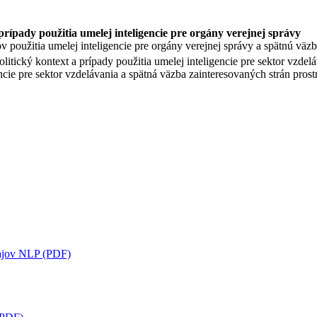
prípady použitia umelej inteligencie pre orgány verejnej správy
v použitia umelej inteligencie pre orgány verejnej správy a spätnú väzb
litický kontext a prípady použitia umelej inteligencie pre sektor vzdel
ncie pre sektor vzdelávania a spätná väzba zainteresovaných strán prost
dajov NLP (PDF)