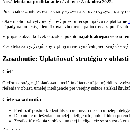
Nová
lehota na predkladanie
návrhov je
2. októbra 2025.
Potenciálne zainteresované strany výzvy sa zároveň vyzývajú, aby d
Okrem toho bol vytvorený nový priestor na spoluprácu na platforme
nápady na projekty, identifikovať vhodných partnerov a zapojiť sa do 
V prípade akýchkoľvek otázok si pozrite
najaktuálnejšiu verziu t
Žiadatelia sa vyzývajú, aby v plnej miere využívali predĺžený časový 
Zasadnutie: Uplatňovať stratégiu v oblasti
Cieľ
Cieľom stratégie „Uplatňovať umelú inteligenciu“ je urýchliť zavádza
riešenia v oblasti umelej inteligencie pre verejný sektor a získal štr
Ciele zasadnutia
Predložiť prístup k identifikácii účinných riešení umelej intelige
Diskutujte o riešeniach umelej inteligencie, pokiaľ ide o pote
Zosúladiť riešenia v oblasti umelej inteligencie so strategickým