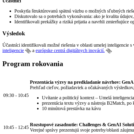
Účastníci
Poskytla štruktúrovanú spätnú väzbu o možných sľubných riešen
Diskutovalo sa o potrebách vykonávania: ako je kvalita údajov, 
Identifikovali prekážky a riziká prijatia a navrhli zmierňujúce 
Výsledok
Účastníci identifikovali možné riešenia v oblasti umelej inteligenci
inteligencie
a
európske centrá digitálnych inovácií.
Program rokovania
Prezentácia výzvy na predkladanie návrhov: GenAI
Prehľad cieľov, požiadaviek a očakávaných výsledkov
09:30 - 10:45
Uvítanie a politický kontext – Umelá inteligenc
prezentácia textu výzvy a nástroja B2Match, po
10 minútová prestávka na kávu
Rozstupové zasadnutie: Challenges & GenAI Solut
10:45 - 12:45
Verejné správy prezentujú svoje potreby/oblasti záujmu