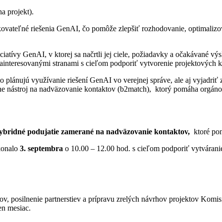
 projekt).
kovateľné riešenia GenAI, čo pomôže zlepšiť rozhodovanie, optimalizov
atívy GenAI, v ktorej sa načrtli jej ciele, požiadavky a očakávané výsl
zainteresovanými stranami s cieľom podporiť vytvorenie projektových k
ko plánujú využívanie riešení GenAI vo verejnej správe, ale aj vyjadri
ine nástroj na nadväzovanie kontaktov (b2match),
ktorý pomáha orgánom
ybridné podujatie zamerané na nadväzovanie kontaktov,
ktoré po
konalo
3. septembra
o 10.00 – 12.00 hod. s cieľom podporiť vytváranie
ov, posilnenie partnerstiev a prípravu zrelých návrhov projektov K
en mesiac.