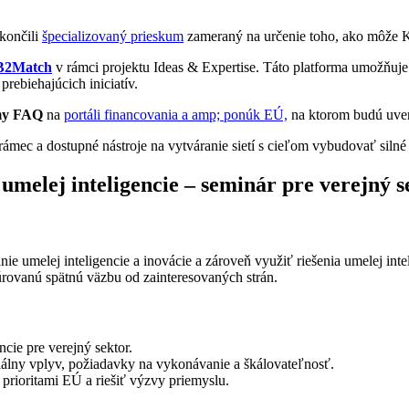
okončili
špecializovaný prieskum
zameraný na určenie toho, ako môže Ko
B2Match
v rámci projektu Ideas & Expertise. Táto platforma umožňuj
prebiehajúcich iniciatív.
émy FAQ
na
portáli financovania a amp; ponúk EÚ,
na ktorom budú uver
rámec a dostupné nástroje na vytváranie sietí s cieľom vybudovať silné
 umelej inteligencie – seminár pre verejný s
nie umelej inteligencie a inovácie a zároveň využiť riešenia umelej in
uktúrovanú spätnú väzbu od zainteresovaných strán.
ncie pre verejný sektor.
nciálny vplyv, požiadavky na vykonávanie a škálovateľnosť.
i prioritami EÚ a riešiť výzvy priemyslu.