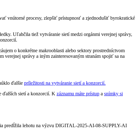
ať vnútorné procesy, zlepšiť prístupnosť a zjednodušiť byrokratické
edky. Uľahčila tiež vytváranie sietí medzi orgánmi verejnej správy,
onzorcií.
ť záujem o konkrétne makrooblasti alebo sektory prostredníctvom
 verejnej správy a iným zainteresovaným stranám spojiť sa na
núklo ďalšie
príležitosti na vytváranie sietí a konzorcií.
 ďalších sietí a konzorcií. K
záznamu máte prístup
a
snímky si
omisia predĺžila lehotu na výzvu DIGITAL-2025-AI-08-SUPPLY-AI