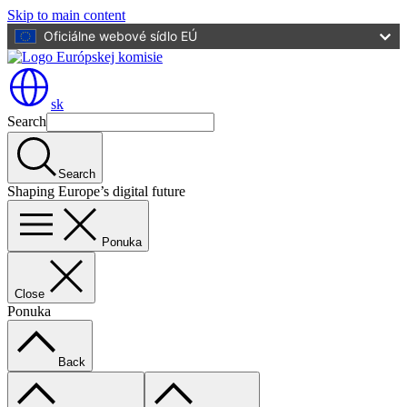
Skip to main content
Oficiálne webové sídlo EÚ
sk
Search
Search
Shaping Europe’s digital future
Ponuka
Close
Ponuka
Back