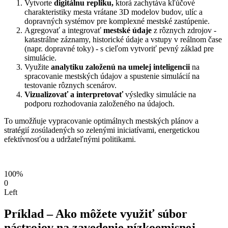
Vytvorte
digitálnu repliku,
ktorá zachytáva kľúčové
charakteristiky mesta vrátane 3D modelov budov, ulíc a
dopravných systémov pre komplexné mestské zastúpenie.
Agregovať a integrovať
mestské údaje
z rôznych zdrojov -
katastrálne záznamy, historické údaje a vstupy v reálnom čase
(napr. dopravné toky) - s cieľom vytvoriť pevný základ pre
simulácie.
Využite
analytiku založenú na umelej inteligencii
na
spracovanie mestských údajov a spustenie simulácií na
testovanie rôznych scenárov.
Vizualizovať a interpretovať
výsledky simulácie na
podporu rozhodovania založeného na údajoch.
To umožňuje vypracovanie optimálnych mestských plánov a
stratégií zosúladených so zelenými iniciatívami, energetickou
efektívnosťou a udržateľnými politikami.
100%
0
Left
Príklad – Ako môžete využiť súbor
nástrojov na zavedenie nízkoemisnej