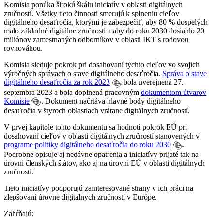
Komisia ponúka širokú škálu iniciatív v oblasti digitálnych
zručností. Všetky tieto činnosti smerujú k splneniu cieľov
digitálneho desaťročia, ktorými je zabezpečiť, aby 80 % dospelých
malo základné digitálne zručnosti a aby do roku 2030 dosiahlo 20
miliónov zamestnaných odborníkov v oblasti IKT s rodovou
rovnováhou.
Komisia sleduje pokrok pri dosahovaní týchto cieľov vo svojich
výročných správach o stave digitálneho desaťročia.
Správa o stave
digitálneho desaťročia za rok 2023
bola uverejnená 27.
septembra 2023 a bola doplnená pracovným
dokumentom útvarov
Komisie
. Dokument načrtáva hlavné body digitálneho
desaťročia v štyroch oblastiach vrátane digitálnych zručností.
V prvej kapitole tohto dokumentu sa hodnotí pokrok EÚ pri
dosahovaní cieľov v oblasti digitálnych zručností stanovených v
programe politiky digitálneho desaťročia do roku 2030
.
Podrobne opisuje aj nedávne opatrenia a iniciatívy prijaté tak na
úrovni členských štátov, ako aj na úrovni EÚ v oblasti digitálnych
zručností.
Tieto iniciatívy podporujú zainteresované strany v ich práci na
zlepšovaní úrovne digitálnych zručností v Európe.
Zahŕňajú: