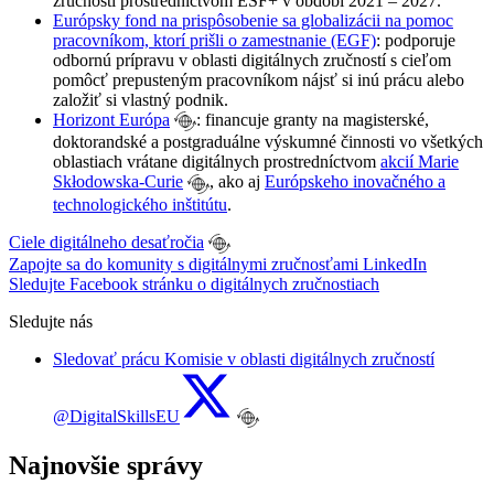
zručností prostredníctvom ESF+ v období 2021 – 2027.
Európsky fond na prispôsobenie sa globalizácii na pomoc
pracovníkom, ktorí prišli o zamestnanie (EGF)
: podporuje
odbornú prípravu v oblasti digitálnych zručností s cieľom
pomôcť prepusteným pracovníkom nájsť si inú prácu alebo
založiť si vlastný podnik.
Horizont Európa
: financuje granty na magisterské,
doktorandské a postgraduálne výskumné činnosti vo všetkých
oblastiach vrátane digitálnych prostredníctvom
akcií Marie
Skłodowska-Curie
, ako aj
Európskeho inovačného a
technologického inštitútu
.
Ciele digitálneho desaťročia
Zapojte sa do komunity s digitálnymi zručnosťami LinkedIn
Sledujte Facebook stránku o digitálnych zručnostiach
Sledujte nás
Sledovať prácu Komisie v oblasti digitálnych zručností
@DigitalSkillsEU
Najnovšie správy