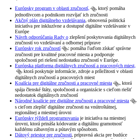
Európsky program v oblasti zručností,
ktorý pomáha
jednotlivcom a podnikom rozvíjať ich zručnosti
Akčný plán digitálneho vzdelávania
, obnovená politická
iniciatíva pre inkluzívne a dostupné digitálne vzdelávanie v
Európe
Návrh odporúčania Rady o
zlepšení poskytovania digitálnych
zručností vo vzdelávaní a odbornej príprave
Európsky rok zručností
: pomáha ľuďom získať správne
zručnosti pre kvalitné pracovné miesta a podporuje
spoločnosti pri riešení nedostatku zručností v Európe.
Európska platforma digitálnych zručností a pracovných miest,
ktorá poskytuje informácie, zdroje a príležitosti v oblasti
digitálnych zručností a pracovných miest
Koalícia pre digitálne zručnosti a pracovné miesta
, ktorá
spája členské štáty, spoločnosti a organizácie s cieľom riešiť
nedostatok digitálnych zručností
Národné koalície pre digitálne zručnosti a pracovné miesta
s cieľom zlepšiť digitálne zručnosti na vnútroštátnej,
regionálnej a miestnej úrovni
Európsky týždeň programovania
je iniciatíva na miestnej
úrovni, ktorá prináša kódovanie a digitálnu gramotnosť
každému zábavným a pútavým spôsobom.
Dátový priestor pre zručnosti
, prípravná akcia pre budúce