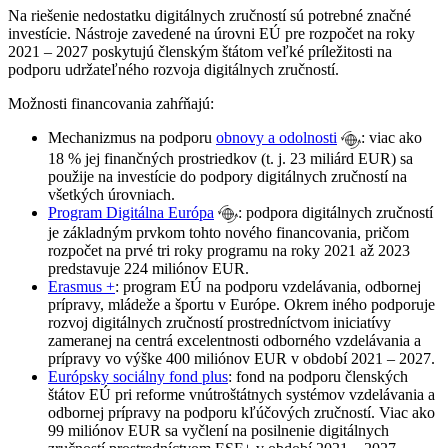
Na riešenie nedostatku digitálnych zručností sú potrebné značné
investície. Nástroje zavedené na úrovni EÚ pre rozpočet na roky
2021 – 2027 poskytujú členským štátom veľké príležitosti na
podporu udržateľného rozvoja digitálnych zručností.
Možnosti financovania zahŕňajú:
Mechanizmus na podporu
obnovy a odolnosti
: viac ako
18 % jej finančných prostriedkov (t. j. 23 miliárd EUR) sa
použije na investície do podpory digitálnych zručností na
všetkých úrovniach.
Program Digitálna Európa
: podpora digitálnych zručností
je základným prvkom tohto nového financovania, pričom
rozpočet na prvé tri roky programu na roky 2021 až 2023
predstavuje 224 miliónov EUR.
Erasmus +
: program EÚ na podporu vzdelávania, odbornej
prípravy, mládeže a športu v Európe. Okrem iného podporuje
rozvoj digitálnych zručností prostredníctvom iniciatívy
zameranej na centrá excelentnosti odborného vzdelávania a
prípravy vo výške 400 miliónov EUR v období 2021 – 2027.
Európsky sociálny fond plus
: fond na podporu členských
štátov EÚ pri reforme vnútroštátnych systémov vzdelávania a
odbornej prípravy na podporu kľúčových zručností. Viac ako
99 miliónov EUR sa vyčlení na posilnenie digitálnych