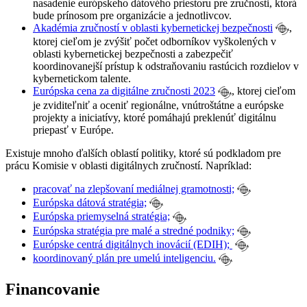
nasadenie európskeho dátového priestoru pre zručnosti, ktorá
bude prínosom pre organizácie a jednotlivcov.
Akadémia zručností v oblasti kybernetickej bezpečnosti
,
ktorej cieľom je zvýšiť počet odborníkov vyškolených v
oblasti kybernetickej bezpečnosti a zabezpečiť
koordinovanejší prístup k odstraňovaniu rastúcich rozdielov v
kybernetickom talente.
Európska cena za digitálne zručnosti 2023
, ktorej cieľom
je zviditeľniť a oceniť regionálne, vnútroštátne a európske
projekty a iniciatívy, ktoré pomáhajú preklenúť digitálnu
priepasť v Európe.
Existuje mnoho ďalších oblastí politiky, ktoré sú podkladom pre
prácu Komisie v oblasti digitálnych zručností. Napríklad:
pracovať na zlepšovaní mediálnej gramotnosti;
Európska dátová stratégia;
Európska priemyselná stratégia;
Európska stratégia pre malé a stredné podniky;
Európske centrá digitálnych inovácií (EDIH);
koordinovaný plán pre umelú inteligenciu.
Financovanie