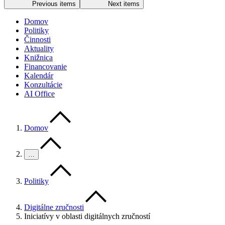
Previous items
Next items
Domov
Politiky
Činnosti
Aktuality
Knižnica
Financovanie
Kalendár
Konzultácie
AI Office
Domov
…
Politiky
Digitálne zručnosti
Iniciatívy v oblasti digitálnych zručností