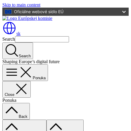
Skip to main content
Oficiálne webové sídlo EÚ
sk
Search
Search
Shaping Europe’s digital future
Ponuka
Close
Ponuka
Back