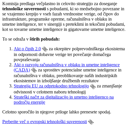
Komisija predlaga večplastno in celovito strategijo za doseganje
tehnološke suverenosti
s pobudami, ki so medsebojno povezane in
se vzajemno krepijo v vseh fazah vrednostne verige, od čipov do
infrastrukture, programske opreme, računalništva v oblaku in
umetne inteligence, ter v sinergiji s preteklimi in tekočimi pobudami,
kot so tovarne umetne inteligence in gigatovarne umetne inteligence.
To se odraža v
štirih pobudah:
Akt o čipih 2.0
za okrepitev polprevodniškega ekosistema
in odpornosti dobavne verige ter povečanje domačega
povpraševanja
Akt o razvoju računalništva v oblaku in umetne inteligence
(CADA)
za sprostitev potencialne umetne inteligence in
računalništva v oblaku, preoblikovanje naših industrijskih
ekosistemov in izboljšanje družbenih rezultatov
Strategija EU za odprtokodno tehnologijo
za zmanjšanje
odvisnosti v celotnem naboru tehnologij
Strateški načrt za digitalizacijo in umetno inteligenco na
področju energije
Celotno sporočilo in njegove priloge lahko prenesete spodaj.
Preberite več o evropski tehnološki suverenosti