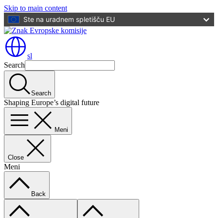
Skip to main content
Ste na uradnem spletišču EU
sl
Search
Search
Shaping Europe’s digital future
Meni
Close
Meni
Back