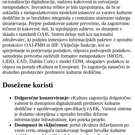
racionalizacijo digitalizacije, nadzora kakovosti in ustvarjanja
metapodatkov. Inovativna rešitev je bila izpopolnjena, da bi se
uskladila z metapodatkovnim modelom ustanove za varstvo kulturne
dediščine in se brezhibno integrirala s centralnim sistemom stalnega
shranjevanja. Prejete podatkovne pakete preverimo, da zagotovimo
točnost in kakovost; tisti, ki izpolnjujejo zahteve, so shranjeni v
skladu s standardi OAIS. Sistem deluje tudi kot nacionalni
združevalec, ki podpira izmenjavo informacijskih paketov z uporabo
protokolov OAI-PMH in IIIF. Vključuje funkcije, kot so
sprejemanje in potrjevanje podatkov, odprava podvojenih podatkov,
samodejna pretvorba različnih formatov metapodatkov (MODS,
LIDO, EAD, Dublin Core) v model EDM, obogatitev podatkov in
objava na portalu eKultura in Europeani. To zagotavlja natančno in
dosledno predstavitev predmetov kulturne dediščine.
Dosežene koristi
Dolgoročno konzerviranje:
eKultura zagotavlja dolgoročno
varnost in dostopnost digitaliziranih predmetov kulturne
dediščine z upoštevanjem specifikacij eARK. Varnost sistema
je dodatno okrepljena z uporabo hrvaške državne
informacijske infrastrukture, kjer poteka projekt.
Dostopnost in vključenost:
portal eKultura državljanom po
vsem svetu omogoča raziskovanje bogate hrvaške kulturne