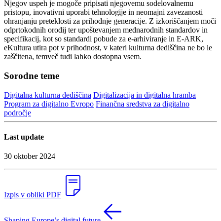
Njegov uspeh je mogoče pripisati njegovemu sodelovalnemu
pristopu, inovativni uporabi tehnologije in neomajni zavezanosti
ohranjanju preteklosti za prihodnje generacije. Z izkoriščanjem moči
odprtokodnih orodij ter upoštevanjem mednarodnih standardov in
specifikacij, kot so standardi pobude za e-arhiviranje in E-ARK,
eKultura utira pot v prihodnost, v kateri kulturna dediščina ne bo le
zaščitena, temveč tudi lahko dostopna vsem.
Sorodne teme
Digitalna kulturna dediščina
Digitalizacija in digitalna hramba
Program za digitalno Evropo
Finančna sredstva za digitalno
področje
Last update
30 oktober 2024
Izpis v obliki PDF
Shaping Europe’s digital future