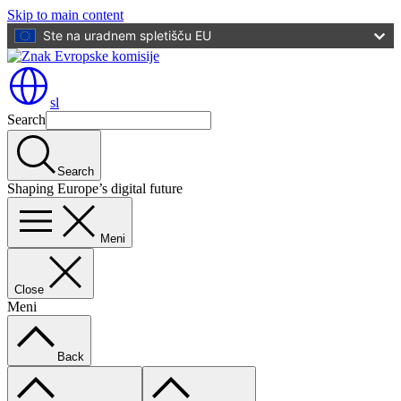
Skip to main content
Ste na uradnem spletišču EU
sl
Search
Search
Shaping Europe’s digital future
Meni
Close
Meni
Back