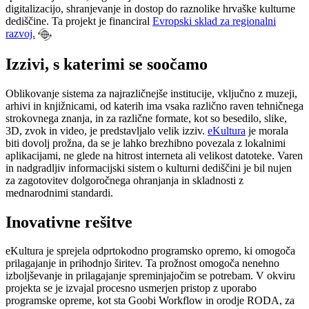
digitalizacijo, shranjevanje in dostop do raznolike hrvaške kulturne
dediščine. Ta projekt je financiral
Evropski sklad za regionalni
razvoj.
Izzivi, s katerimi se soočamo
Oblikovanje sistema za najrazličnejše institucije, vključno z muzeji,
arhivi in knjižnicami, od katerih ima vsaka različno raven tehničnega
strokovnega znanja, in za različne formate, kot so besedilo, slike,
3D, zvok in video, je predstavljalo velik izziv.
eKultura
je morala
biti dovolj prožna, da se je lahko brezhibno povezala z lokalnimi
aplikacijami, ne glede na hitrost interneta ali velikost datoteke. Varen
in nadgradljiv informacijski sistem o kulturni dediščini je bil nujen
za zagotovitev dolgoročnega ohranjanja in skladnosti z
mednarodnimi standardi.
Inovativne rešitve
eKultura je sprejela odprtokodno programsko opremo, ki omogoča
prilagajanje in prihodnjo širitev. Ta prožnost omogoča nenehno
izboljševanje in prilagajanje spreminjajočim se potrebam. V okviru
projekta se je izvajal procesno usmerjen pristop z uporabo
programske opreme, kot sta Goobi Workflow in orodje RODA, za