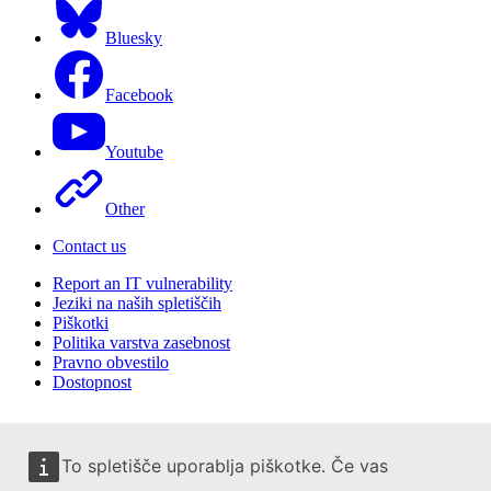
Bluesky
Facebook
Youtube
Other
Contact us
Report an IT vulnerability
Jeziki na naših spletiščih
Piškotki
Politika varstva zasebnost
Pravno obvestilo
Dostopnost
To spletišče uporablja piškotke. Če vas