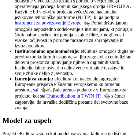
dediščine v več kot 28 jezikih s pomočjo večjezičnega
operativnega javnega komunikacijskega orodja HRVOJKA.
Razvit je bil v okviru projekta večdržavne nacionalne
jezikovne tehnološke platforme (NLTP), ki ga podpira
instrument za povezovanje Evrope.
Portal državljanom
omogoča neposredno sodelovanje z institucijami, ki ponujajo
širok nabor storitev, ter ponuja iskalne filtre, zmogljivosti
visoke ločljivosti in priročne možnosti za shranjevanje in
izvoz podatkov.
Institucionalno opolnomočenje:
eKultura omogoča digitalno
preobrazbo kulturnih ustanov, saj jim zagotavlja centraliziran
delovni prostor za upravljanje njihovih digitalnih zbirk.
Institucije lahko ustvarijo edinstvene virtualne razstave in
svoje zbirke delijo z javnostjo.
Izmenjava znanja:
eKultura kot nacionalni agregator
Europeane prispeva k širšemu evropskemu kulturnemu
prostoru,
saj
olajšuje prenos podatkov v Europeano za
projekte, kot sta
Transcribathon
in
TWIN IT!,
s čimer
zagotavlja, da hrvaška dediščina postane del svetovne baze
znanja.
Model za uspeh
Projekt eKultura izstopa kot model varovanja kulturne dediščine.