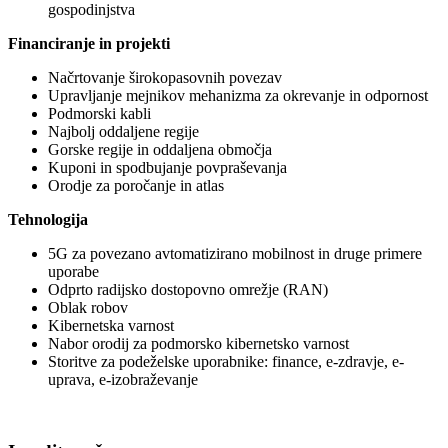
gospodinjstva
Financiranje in projekti
Načrtovanje širokopasovnih povezav
Upravljanje mejnikov mehanizma za okrevanje in odpornost
Podmorski kabli
Najbolj oddaljene regije
Gorske regije in oddaljena območja
Kuponi in spodbujanje povpraševanja
Orodje za poročanje in atlas
Tehnologija
5G za povezano avtomatizirano mobilnost in druge primere
uporabe
Odprto radijsko dostopovno omrežje (RAN)
Oblak robov
Kibernetska varnost
Nabor orodij za podmorsko kibernetsko varnost
Storitve za podeželske uporabnike: finance, e-zdravje, e-
uprava, e-izobraževanje