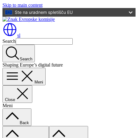
Skip to main content
Ste na uradnem spletišču EU
sl
Search
Search
Shaping Europe’s digital future
Meni
Close
Meni
Back