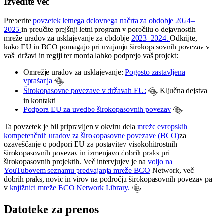
Izvedite več
Preberite
povzetek letnega delovnega načrta za obdobje 2024–
2025
in preučite prejšnji letni program v poročilu o dejavnostih
mreže uradov za usklajevanje za obdobje
2023–2024.
Odkrijte,
kako EU in BCO pomagajo pri uvajanju širokopasovnih povezav v
vaši državi in regiji ter morda lahko podprejo vaš projekt:
Omrežje uradov za usklajevanje:
Pogosto zastavljena
vprašanja
Širokopasovne povezave v državah EU:
Ključna dejstva
in kontakti
Podpora EU za uvedbo širokopasovnih povezav
Ta povzetek je bil pripravljen v okviru dela
mreže evropskih
kompetenčnih uradov za širokopasovne povezave (BCO)
za
ozaveščanje o podpori EU za postavitev visokohitrostnih
širokopasovnih povezav in izmenjavo dobrih praks pri
širokopasovnih projektih. Več intervjujev je na
voljo na
YouTubovem seznamu predvajanja mreže BCO
Network, več
dobrih praks, novic in virov na področju širokopasovnih povezav pa
v
knjižnici mreže BCO Network Library.
Datoteke za prenos