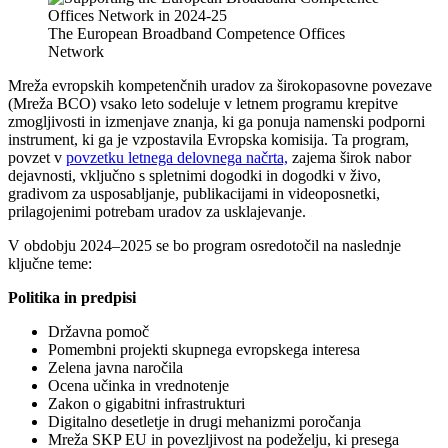
The European Broadband Competence Offices
Network
Mreža evropskih kompetenčnih uradov za širokopasovne povezave
(Mreža BCO) vsako leto sodeluje v letnem programu krepitve
zmogljivosti in izmenjave znanja, ki ga ponuja namenski podporni
instrument, ki ga je vzpostavila Evropska komisija. Ta program,
povzet v
povzetku letnega delovnega načrta,
zajema širok nabor
dejavnosti, vključno s spletnimi dogodki in dogodki v živo,
gradivom za usposabljanje, publikacijami in videoposnetki,
prilagojenimi potrebam uradov za usklajevanje.
V obdobju 2024–2025 se bo program osredotočil na naslednje
ključne teme:
Politika in predpisi
Državna pomoč
Pomembni projekti skupnega evropskega interesa
Zelena javna naročila
Ocena učinka in vrednotenje
Zakon o gigabitni infrastrukturi
Digitalno desetletje in drugi mehanizmi poročanja
Mreža SKP EU in povezljivost na podeželju, ki presega