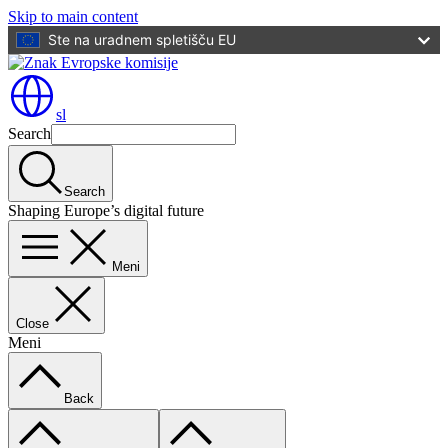
Skip to main content
Ste na uradnem spletišču EU
sl
Search
Search
Shaping Europe’s digital future
Meni
Close
Meni
Back