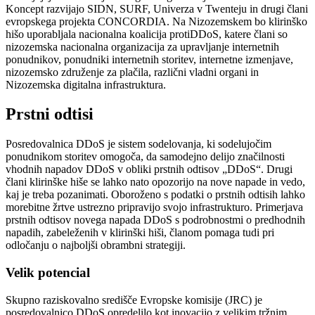
Koncept razvijajo SIDN, SURF, Univerza v Twenteju in drugi člani
evropskega projekta CONCORDIA. Na Nizozemskem bo klirinško
hišo uporabljala nacionalna koalicija protiDDoS, katere člani so
nizozemska nacionalna organizacija za upravljanje internetnih
ponudnikov, ponudniki internetnih storitev, internetne izmenjave,
nizozemsko združenje za plačila, različni vladni organi in
Nizozemska digitalna infrastruktura.
Prstni odtisi
Posredovalnica DDoS je sistem sodelovanja, ki sodelujočim
ponudnikom storitev omogoča, da samodejno delijo značilnosti
vhodnih napadov DDoS v obliki prstnih odtisov „DDoS“. Drugi
člani klirinške hiše se lahko nato opozorijo na nove napade in vedo,
kaj je treba pozanimati. Oboroženo s podatki o prstnih odtisih lahko
morebitne žrtve ustrezno pripravijo svojo infrastrukturo. Primerjava
prstnih odtisov novega napada DDoS s podrobnostmi o predhodnih
napadih, zabeleženih v klirinški hiši, članom pomaga tudi pri
odločanju o najboljši obrambni strategiji.
Velik potencial
Skupno raziskovalno središče Evropske komisije (JRC) je
posredovalnico DDoS opredelilo kot inovacijo z velikim tržnim