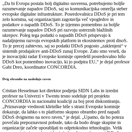
„Da bi Evropa postala bolj digitalno suverena, potrebujemo boljše
razumevanje napadov DDoS, saj so komunikacijska omrežja steber
evropske digitalne infrastrukture. Posredovalnica DDoS je pri tem
zelo koristna, saj organizacijam zagotavlja več vpogledov in
podatkov o napadih DDoS. To je izjemno pomembno za boljše
razumevanje napadov DDoS pri razvoju ustreznih blažilnih
ukrepov. Poleg tega podatki o napadih DDoS prispevajo k
nadaljnjemu razvoju evropskih platform in ekosistemov proti disoS.
To je precej zahtevno, saj so podatki DDoS pogosto „zaklenjeni“ v
sistemih prodajalcev anti-DDoS zunaj Evrope. Zato smo veseli, da
je inovacijski radar Evropske komisije opredelil posredovalno hišo
DDoS kot pomembno inovacijo, ki jo podpira EU,“ je dejal profesor
Gabi Dreo, koordinator CONCORDIA.
Dvig obrambe na naslednjo raven
Cristian Hesselman kot direktor podjetja SIDN Labs in izredni
profesor na Univerzi v Twentu tesno sodeluje pri projektu
CONCORDIA in nacionalni koaliciji za boj proti diskontiranju.
„Priznavanje vrednosti klirinške hiše s strani Evropske komisije
dokazuje, da lahko s to platformo skupno obrambo pred napadi
DDoS dvignemo na novo raven,“ je dejal. „Upamo, da bo poteza
povečala prepoznavnost pobude, tako da bodo druge skupine in
organizacije začele uporabljati to odprtokodno tehnologijo. Velik