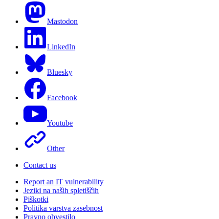
Mastodon
LinkedIn
Bluesky
Facebook
Youtube
Other
Contact us
Report an IT vulnerability
Jeziki na naših spletiščih
Piškotki
Politika varstva zasebnost
Pravno obvestilo