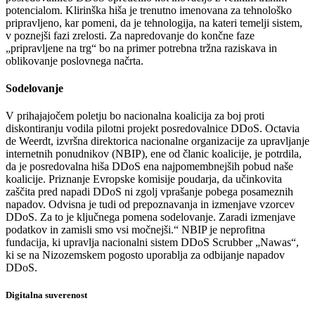
potencialom. Klirinška hiša je trenutno imenovana za tehnološko
pripravljeno, kar pomeni, da je tehnologija, na kateri temelji sistem,
v poznejši fazi zrelosti. Za napredovanje do končne faze
„pripravljene na trg“ bo na primer potrebna tržna raziskava in
oblikovanje poslovnega načrta.
Sodelovanje
V prihajajočem poletju bo nacionalna koalicija za boj proti
diskontiranju vodila pilotni projekt posredovalnice DDoS. Octavia
de Weerdt, izvršna direktorica nacionalne organizacije za upravljanje
internetnih ponudnikov (NBIP), ene od članic koalicije, je potrdila,
da je posredovalna hiša DDoS ena najpomembnejših pobud naše
koalicije. Priznanje Evropske komisije poudarja, da učinkovita
zaščita pred napadi DDoS ni zgolj vprašanje pobega posameznih
napadov. Odvisna je tudi od prepoznavanja in izmenjave vzorcev
DDoS. Za to je ključnega pomena sodelovanje. Zaradi izmenjave
podatkov in zamisli smo vsi močnejši.“ NBIP je neprofitna
fundacija, ki upravlja nacionalni sistem DDoS Scrubber „Nawas“,
ki se na Nizozemskem pogosto uporablja za odbijanje napadov
DDoS.
Digitalna suverenost