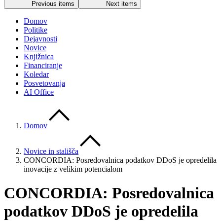
Previous items
Next items
Domov
Politike
Dejavnosti
Novice
Knjižnica
Financiranje
Koledar
Posvetovanja
AI Office
Domov
Novice in stališča
CONCORDIA: Posredovalnica podatkov DDoS je opredelila
inovacije z velikim potencialom
CONCORDIA: Posredovalnica
podatkov DDoS je opredelila