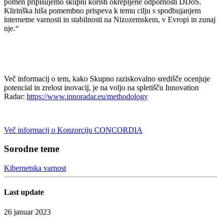
pomen pripisujemo skupni koristi okrepljene odpornosti DDoS.
Klirinška hiša pomembno prispeva k temu cilju s spodbujanjem
internetne varnosti in stabilnosti na Nizozemskem, v Evropi in zunaj
nje.“
Več informacij o tem, kako Skupno raziskovalno središče ocenjuje
potencial in zrelost inovacij, je na voljo na spletišču Innovation
Radar:
https://www.innoradar.eu/methodology
Več informacij o Konzorciju CONCORDIA
Sorodne teme
Kibernetska varnost
Last update
26 januar 2023