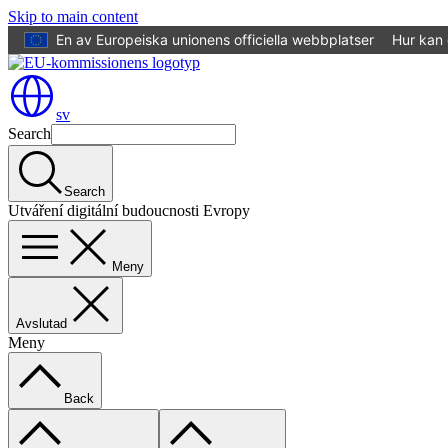
Skip to main content
En av Europeiska unionens officiella webbplatser
Hur kan 
sv
Search
Search
Utváření digitální budoucnosti Evropy
Meny
Avslutad
Meny
Back