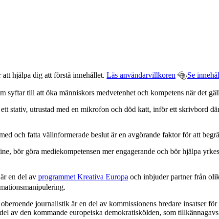
t hjälpa dig att förstå innehållet.
Läs användarvillkoren
Se innehål
m syftar till att öka människors medvetenhet och kompetens när det gälle
med och fatta välinformerade beslut är en avgörande faktor för att begr
fline, bör göra mediekompetensen mer engagerande och bör hjälpa yrke
 är en del av
programmet Kreativa Europa
och inbjuder partner från olik
rmationsmanipulering.
eroende journalistik är en del av kommissionens bredare insatser för at
al del av den kommande europeiska demokratiskölden, som tillkännagavs