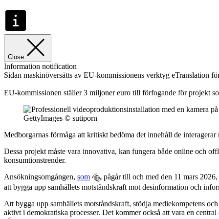
Close
Information notification
Sidan maskinöversätts av EU-kommissionens verktyg eTranslation för at
EU-kommissionen ställer 3 miljoner euro till förfogande för projekt so
GettyImages © sutiporn
Medborgarnas förmåga att kritiskt bedöma det innehåll de interagerar 
Dessa projekt måste vara innovativa, kan fungera både online och of
konsumtionstrender.
Ansökningsomgången,
som
pågår till och med den 11 mars 2026,
att bygga upp samhällets motståndskraft mot desinformation och info
Att bygga upp samhällets motståndskraft, stödja mediekompetens och ob
aktivt i demokratiska processer. Det kommer också att vara en centr