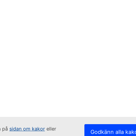
n på
sidan om kakor
eller
Godkänn alla kak