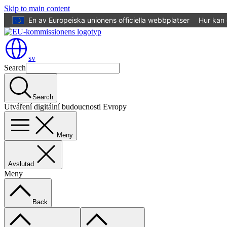
Skip to main content
En av Europeiska unionens officiella webbplatser
Hur kan 
sv
Search
Search
Utváření digitální budoucnosti Evropy
Meny
Avslutad
Meny
Back