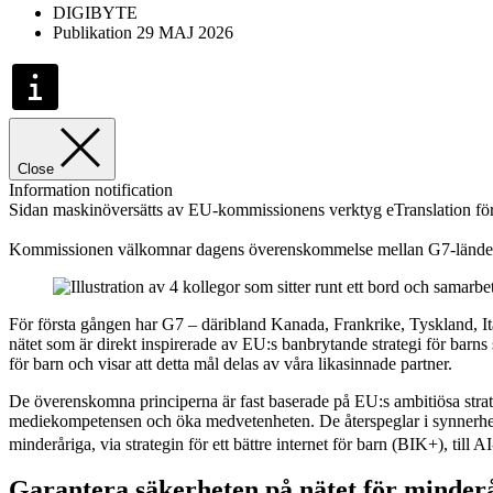
DIGIBYTE
Publikation 29 MAJ 2026
Close
Information notification
Sidan maskinöversätts av EU-kommissionens verktyg eTranslation för at
Kommissionen välkomnar dagens överenskommelse mellan G7-ländernas d
För första gången har G7 – däribland Kanada, Frankrike, Tyskland, I
nätet som är direkt inspirerade av EU:s banbrytande strategi för barns s
för barn och visar att detta mål delas av våra likasinnade partner.
De överenskomna principerna är fast baserade på EU:s ambitiösa strate
mediekompetensen och öka medvetenheten. De återspeglar i synnerh
minderåriga, via strategin för ett bättre internet för barn (BIK+), til
Garantera säkerheten på nätet för minder