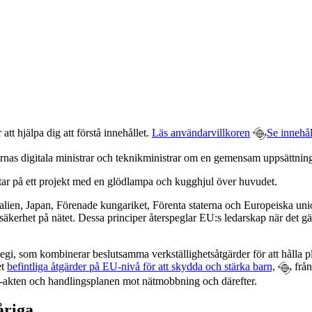
t hjälpa dig att förstå innehållet.
Läs användarvillkoren
Se innehål
igitala ministrar och teknikministrar om en gemensam uppsättning pri
talien, Japan, Förenade kungariket, Förenta staterna och Europeiska u
äkerhet på nätet. Dessa principer återspeglar EU:s ledarskap när det gäll
gi, som kombinerar beslutsamma verkställighetsåtgärder för att hålla pla
et
befintliga åtgärder på EU-nivå för att skydda och stärka barn,
från
l AI-akten och handlingsplanen mot nätmobbning och därefter.
åriga