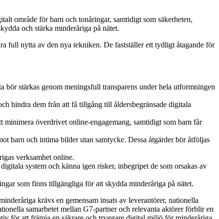
gitalt område för barn och tonåringar, samtidigt som säkerheten,
skydda och stärka minderåriga på nätet.
full nytta av den nya tekniken. De fastställer ett tydligt åtagande för
tta bör stärkas genom meningsfull transparens under hela utformningen
ch hindra dem från att få tillgång till åldersbegränsade digitala
tt minimera överdrivet online-engagemang, samtidigt som barn får
mot barn och intima bilder utan samtycke. Dessa åtgärder bör åtföljas
årigas verksamhet online.
å digitala system och känna igen risker, inbegripet de som orsakas av
ningar som finns tillgängliga för att skydda minderåriga på nätet.
r minderåriga krävs en gemensam insats av leverantörer, nationella
rnationella samarbetet mellan G7-partner och relevanta aktörer förblir en
v för att främja en säkrare och tryggare digital miljö för minderåriga