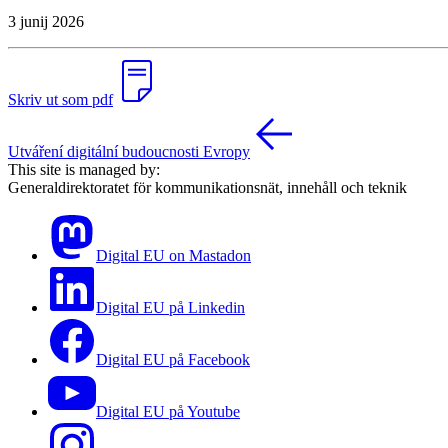
3 junij 2026
Skriv ut som pdf
Utváření digitální budoucnosti Evropy
This site is managed by:
Generaldirektoratet för kommunikationsnät, innehåll och teknik
Digital EU on Mastadon
Digital EU på Linkedin
Digital EU på Facebook
Digital EU på Youtube