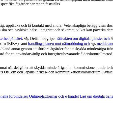
pecifika åtgärder har redan fastställts.
ära sig, upptäcka och få kontakt med andra. Vetenskapliga belägg visar doc
ska och psykiska hälsa, integritet och säkerhet, vilket kan påverka der
erhet på nätet.
Detta inbegriper
rättsakten om digitala tjänster och
ör barn (BIK+) samt
handlingsplanen mot nätmobbning och
meddeland
bland annat genom att slutföra åtgärder för att skydda minderåriga fr
rd för en användarvänlig och integritetsbevarande ålderskontrollmetod 
 annat när det gäller att skydda minderåriga, har kommissionen undertec
kets OfCom och Japans inrikes- och kommunikationsministerium. Avtalen
onella förbindelser
Onlineplattformar och e-handel
Lag om digitala tjäns