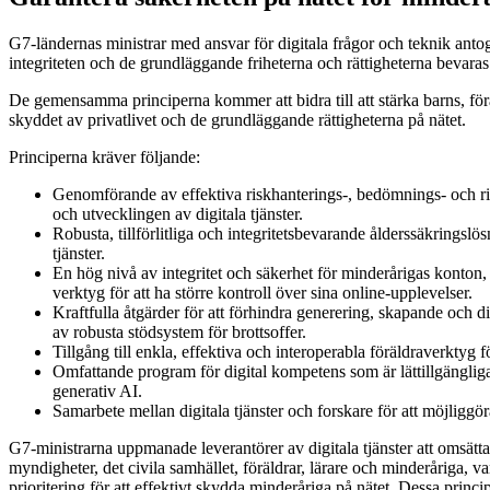
G7-ländernas ministrar med ansvar för digitala frågor och teknik antog
integriteten och de grundläggande friheterna och rättigheterna bevara
De gemensamma principerna kommer att bidra till att stärka barns, förä
skyddet av privatlivet och de grundläggande rättigheterna på nätet.
Principerna kräver följande:
Genomförande av effektiva riskhanterings-, bedömnings- och ris
och utvecklingen av digitala tjänster.
Robusta, tillförlitliga och integritetsbevarande ålderssäkringslö
tjänster.
En hög nivå av integritet och säkerhet för minderårigas konto
verktyg för att ha större kontroll över sina online-upplevelser.
Kraftfulla åtgärder för att förhindra generering, skapande och 
av robusta stödsystem för brottsoffer.
Tillgång till enkla, effektiva och interoperabla föräldraverktyg
Omfattande program för digital kompetens som är lättillgängliga f
generativ AI.
Samarbete mellan digitala tjänster och forskare för att möjliggöra
G7-ministrarna uppmanade leverantörer av digitala tjänster att omsätta 
myndigheter, det civila samhället, föräldrar, lärare och minderåriga, va
prioritering för att effektivt skydda minderåriga på nätet. Dessa prin