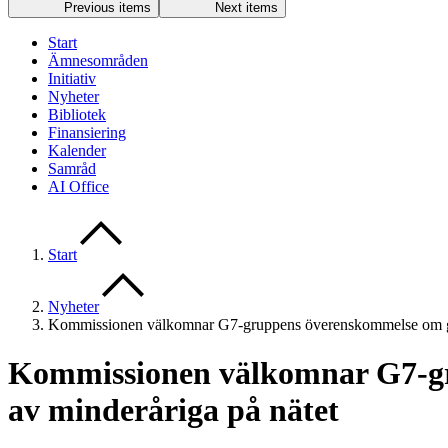
Previous items
Next items
Start
Ämnesområden
Initiativ
Nyheter
Bibliotek
Finansiering
Kalender
Samråd
AI Office
Start
Nyheter
Kommissionen välkomnar G7-gruppens överenskommelse om ge
Kommissionen välkomnar G7-gr
av minderåriga på nätet