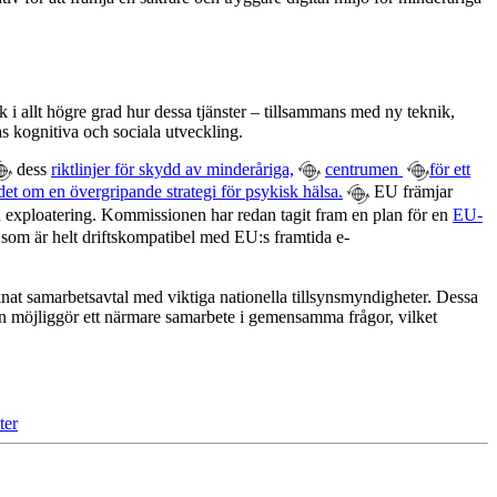
k i allt högre grad hur dessa tjänster – tillsammans med ny teknik,
as kognitiva och sociala utveckling.
dess
riktlinjer för skydd av minderåriga,
centrumen
för ett
et om en övergripande strategi för psykisk hälsa.
EU främjar
ån exploatering. Kommissionen har redan tagit fram en plan för en
EU-
som är helt driftskompatibel med EU:s framtida e-
knat samarbetsavtal med viktiga nationella tillsynsmyndigheter. Dessa
 möjliggör ett närmare samarbete i gemensamma frågor, vilket
ter