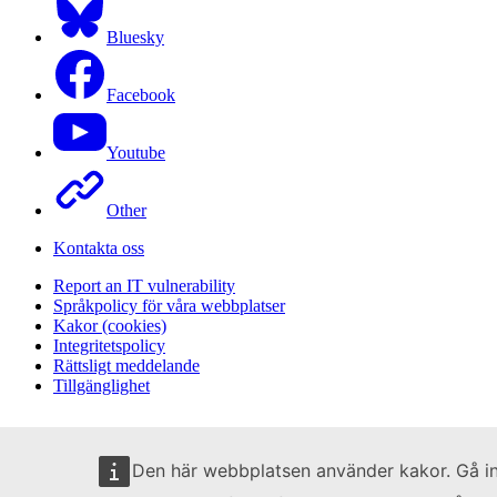
Bluesky
Facebook
Youtube
Other
Kontakta oss
Report an IT vulnerability
Språkpolicy för våra webbplatser
Kakor (cookies)
Integritetspolicy
Rättsligt meddelande
Tillgänglighet
Den här webbplatsen använder kakor. Gå i