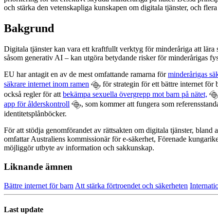
och stärka den vetenskapliga kunskapen om digitala tjänster, och flera s
Bakgrund
Digitala tjänster kan vara ett kraftfullt verktyg för minderåriga att l
såsom generativ AI – kan utgöra betydande risker för minderårigas fysi
EU har antagit en av de mest omfattande ramarna för
minderårigas säk
säkrare internet inom ramen
för strategin för ett bättre internet f
också regler för att
bekämpa sexuella övergrepp mot barn på nätet,
app för ålderskontroll
, som kommer att fungera som referensstanda
identitetsplånböcker.
För att stödja genomförandet av rättsakten om digitala tjänster, bland
omfattar Australiens kommissionär för e-säkerhet, Förenade kungari
möjliggör utbyte av information och sakkunskap.
Liknande ämnen
Bättre internet för barn
Att stärka förtroendet och säkerheten
Internati
Last update