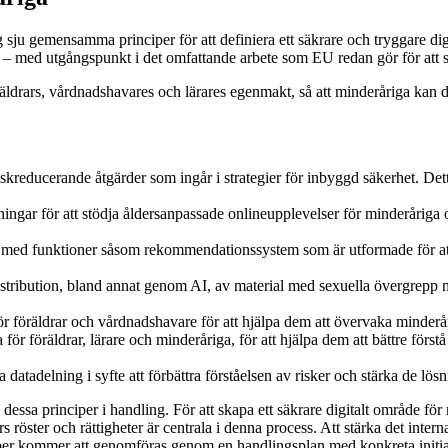
 sju gemensamma principer för att definiera ett säkrare och tryggare di
s – med utgångspunkt i det omfattande arbete som EU redan gör för att 
ldrars, vårdnadshavares och lärares egenmakt, så att minderåriga kan dra 
kreducerande åtgärder som ingår i strategier för inbyggd säkerhet. De
sningar för att stödja åldersanpassade onlineupplevelser för minderåriga o
n, med funktioner såsom rekommendationssystem som är utformade för a
distribution, bland annat genom AI, av material med sexuella övergrepp 
 för föräldrar och vårdnadshavare för att hjälpa dem att övervaka minder
ör föräldrar, lärare och minderåriga, för att hjälpa dem att bättre först
 datadelning i syfte att förbättra förståelsen av risker och stärka de lös
dessa principer i handling. För att skapa ett säkrare digitalt område fö
rs röster och rättigheter är centrala i denna process. Att stärka det inte
ciper kommer att genomföras genom en handlingsplan med konkreta initiati