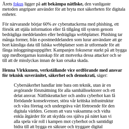
Årets
fokus
ligger på
att bekämpa nätfiske,
den vanligaste
metoden angripare använder för att bryta mot säkerheten för digitala
enheter.
För närvarande börjar 60% av cyberattackerna med phishing, ett
försök att stjäla information eller få tillgång till system genom
bedrägliga meddelanden eller bedrägliga webbplatser. Phishing tar
många former, från e-postmeddelanden som lurar användare att ge
bort känsliga data till falska webbplatser som är utformade för att
fånga inloggningsuppgifter. Kampanjen fokuserar starkt på att bygga
upp medborgarnas kunskap för att motverka dessa attacker och se
till att de misslyckas innan de kan orsaka skada.
Henna Virkkunen, verkställande vice ordförande med ansvar
för teknisk suveränitet, säkerhet och demokrati,
säger:
Cybersäkerhet handlar inte bara om teknik, utan är en
avgörande förutsättning för alla samhällssektorer och ett
delat ansvar. Nätfiskeattacker och andra cyberhot kan få
förödande konsekvenser, störa vår kritiska infrastruktur
och våra företag och undergräva vårt förtroende för den
digitala världen. Genom att vara vaksamma och vidta
enkla åtgärder för att skydda oss själva på nätet kan vi
alla spela vår roll i kampen mot cyberhot och samtidigt
bidra till att bygga en säkrare och tryggare digital