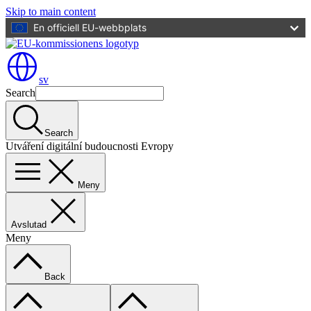
Skip to main content
En officiell EU-webbplats
sv
Search
Search
Utváření digitální budoucnosti Evropy
Meny
Avslutad
Meny
Back