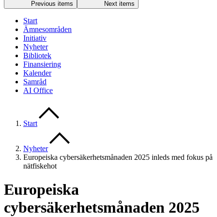
Previous items
Next items
Start
Ämnesområden
Initiativ
Nyheter
Bibliotek
Finansiering
Kalender
Samråd
AI Office
Start
Nyheter
Europeiska cybersäkerhetsmånaden 2025 inleds med fokus på
nätfiskehot
Europeiska
cybersäkerhetsmånaden 2025