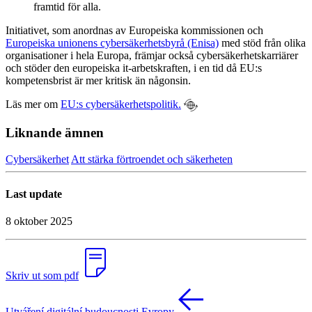
framtid för alla.
Initiativet, som anordnas av Europeiska kommissionen och
Europeiska unionens cybersäkerhetsbyrå (Enisa)
med stöd från olika
organisationer i hela Europa, främjar också cybersäkerhetskarriärer
och stöder den europeiska it-arbetskraften, i en tid då EU:s
kompetensbrist är mer kritisk än någonsin.
Läs mer om
EU:s cybersäkerhetspolitik.
Liknande ämnen
Cybersäkerhet
Att stärka förtroendet och säkerheten
Last update
8 oktober 2025
Skriv ut som pdf
Utváření digitální budoucnosti Evropy