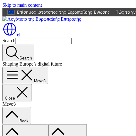
Skip to main content
Επίσημος ιστότοπος της Ευρωπαϊκής Ένωσης
Πώς το γν
el
Search
Search
Shaping Europe’s digital future
Μενού
Close
Μενού
Back