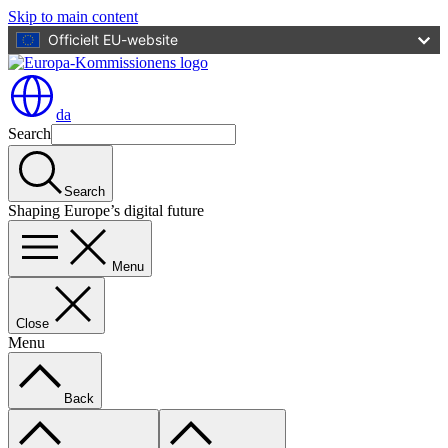
Skip to main content
Officielt EU-website
da
Search
Search
Shaping Europe’s digital future
Menu
Close
Menu
Back