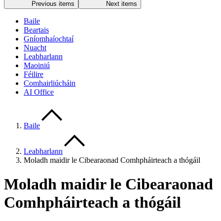
Previous items
Next items
Baile
Beartais
Gníomhaíochtaí
Nuacht
Leabharlann
Maoiniú
Féilire
Comhairliúcháin
AI Office
Baile
Leabharlann
Moladh maidir le Cibearaonad Comhpháirteach a thógáil
Moladh maidir le Cibearaonad
Comhpháirteach a thógáil