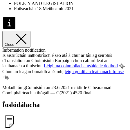
POLICY AND LEGISLATION
Foilseachán 18 Meitheamh 2021
Close
Information notification
Is aistriúchán uathoibríoch é seo atá á chur ar fáil ag seirbhís
eTranslation an Choimisiúin Eorpaigh chun cabhrú leat an
leathanach a thuiscint.
Léigh na coinníollacha úsáide le do thoil
.
Chun an leagan bunaidh a léamh,
téigh go dtí an leathanach foinse
.
Moladh ón gCoimisiún an 23.6.2021 maidir le Cibearaonad
Comhpháirteach a thógáil — C(2021) 4520 final
Íoslódálacha