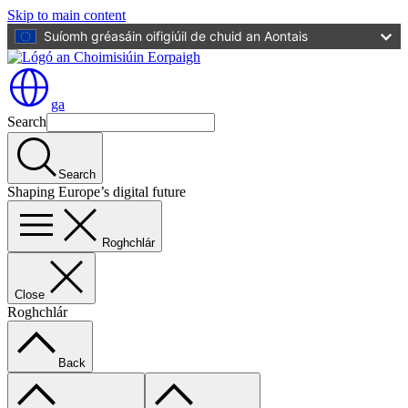
Skip to main content
Suíomh gréasáin oifigiúil de chuid an Aontais
ga
Search
Search
Shaping Europe’s digital future
Roghchlár
Close
Roghchlár
Back