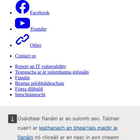
Facebook
Youtube
Other
Contact us
Report an IT vulnerability
Teangacha ar ár suíomhanna gréasáin
Fianáin
Beartas príobháideachais
Fógra dlíthiúil
Inrochtaineacht
Úsáidtear fianáin ar an suíomh seo. Tabhair
cuairt ar
leathanach an bheartais maidir le
fianáin
nó cliceáil ar an nasc in aon cheann