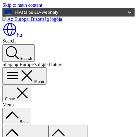
Skip to main content
Hivatalos EU-webhely
hu
Search
Search
Shaping Europe’s digital future
Menü
Close
Menü
Back