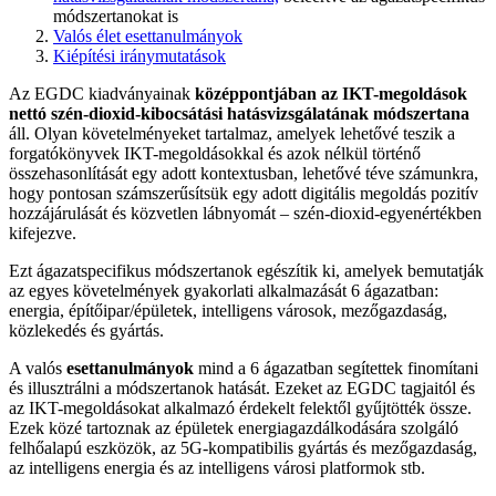
módszertanokat is
Valós élet esettanulmányok
Kiépítési iránymutatások
Az EGDC kiadványainak
középpontjában az IKT-megoldások
nettó szén-dioxid-kibocsátási hatásvizsgálatának módszertana
áll. Olyan követelményeket tartalmaz, amelyek lehetővé teszik a
forgatókönyvek IKT-megoldásokkal és azok nélkül történő
összehasonlítását egy adott kontextusban, lehetővé téve számunkra,
hogy pontosan számszerűsítsük egy adott digitális megoldás pozitív
hozzájárulását és közvetlen lábnyomát
–
szén-dioxid-egyenértékben
kifejezve.
Ezt ágazatspecifikus módszertanok egészítik ki, amelyek bemutatják
az egyes követelmények gyakorlati alkalmazását 6 ágazatban:
energia, építőipar/épületek, intelligens városok, mezőgazdaság,
közlekedés és gyártás.
A valós
esettanulmányok
mind a 6 ágazatban segítettek finomítani
és illusztrálni a módszertanok hatását. Ezeket az EGDC tagjaitól és
az IKT-megoldásokat alkalmazó érdekelt felektől gyűjtötték össze.
Ezek közé tartoznak az épületek energiagazdálkodására szolgáló
felhőalapú eszközök, az 5G-kompatibilis gyártás és mezőgazdaság,
az intelligens energia és az intelligens városi platformok stb.