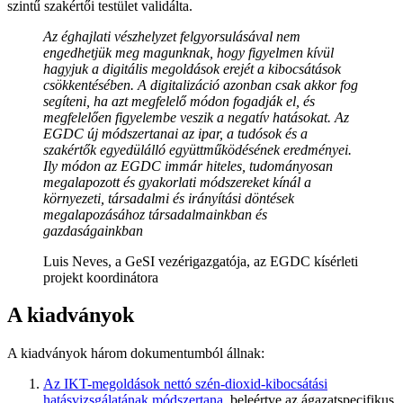
szintű szakértői testület validálta.
Az éghajlati vészhelyzet felgyorsulásával nem
engedhetjük meg magunknak, hogy figyelmen kívül
hagyjuk a digitális megoldások erejét a kibocsátások
csökkentésében. A digitalizáció azonban csak akkor fog
segíteni, ha azt megfelelő módon fogadják el, és
megfelelően figyelembe veszik a negatív hatásokat. Az
EGDC új módszertanai az ipar, a tudósok és a
szakértők egyedülálló együttműködésének eredményei.
Ily módon az EGDC immár hiteles, tudományosan
megalapozott és gyakorlati módszereket kínál a
környezeti, társadalmi és irányítási döntések
megalapozásához társadalmainkban és
gazdaságainkban
Luis Neves, a GeSI vezérigazgatója, az EGDC kísérleti
projekt koordinátora
A kiadványok
A kiadványok három dokumentumból állnak:
Az IKT-megoldások nettó szén-dioxid-kibocsátási
hatásvizsgálatának módszertana,
beleértve az ágazatspecifikus