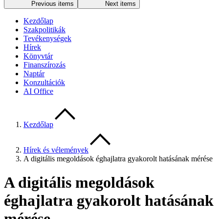
Previous items
Next items
Kezdőlap
Szakpolitikák
Tevékenységek
Hírek
Könyvtár
Finanszírozás
Naptár
Konzultációk
AI Office
Kezdőlap
Hírek és vélemények
A digitális megoldások éghajlatra gyakorolt hatásának mérése
A digitális megoldások
éghajlatra gyakorolt hatásának
mérése