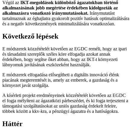
Végül az
IKT-megoldások különböző ágazatokban történő
alkalmazásának jobb megértése érdekében kidolgozták az
alkalmazásra vonatkozó iránymutatásokat.
Iránymutatást
tartalmaznak az éghajlatra gyakorolt pozitív hatásuk optimalizálására
és a negatív következmények minimalizálására vonatkozóan.
Következő lépések
E módszerek közzétételét követően az EGDC reméli, hogy az ipari
és társadalmi szereplők széles köre elfogadja azokat annak
érdekében, hogy segítse őket abban, hogy az IKT-t környezeti
lábnyomuk javításának eszközeként használják.
E módszerek elfogadása elősegítheti a digitális innováció élénk
piacának megteremtését is, amely az emberek, a gazdaság és a
környezet javát szolgálja.
A kísérleti projekt eredményeinek közzétételét követően az EGDC
el fogja mélyíteni az ágazatközi párbeszédet, és ki fogja terjeszteni a
támogatási szolgáltatásokat az uniós gazdaság érdekelt feleire,
többek között a kkv-kra, a pénzügyi ágazatra és a hatóságokra.
Háttér