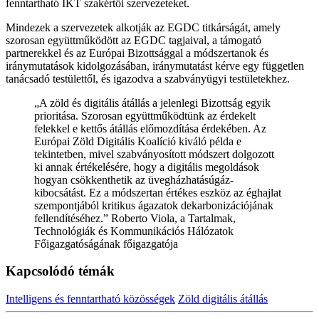
fenntartható IKT szakértői szervezeteket.
Mindezek a szervezetek alkotják az EGDC titkárságát, amely
szorosan együttműködött az EGDC tagjaival, a támogató
partnerekkel és az Európai Bizottsággal a módszertanok és
iránymutatások kidolgozásában, iránymutatást kérve egy független
tanácsadó testülettől, és igazodva a szabványügyi testületekhez.
„A zöld és digitális átállás a jelenlegi Bizottság egyik
prioritása. Szorosan együttműködtünk az érdekelt
felekkel e kettős átállás előmozdítása érdekében. Az
Európai Zöld Digitális Koalíció kiváló példa e
tekintetben, mivel szabványosított módszert dolgozott
ki annak értékelésére, hogy a digitális megoldások
hogyan csökkenthetik az üvegházhatásúgáz-
kibocsátást. Ez a módszertan értékes eszköz az éghajlat
szempontjából kritikus ágazatok dekarbonizációjának
fellendítéséhez.” Roberto Viola, a Tartalmak,
Technológiák és Kommunikációs Hálózatok
Főigazgatóságának főigazgatója
Kapcsolódó témák
Intelligens és fenntartható közösségek
Zöld digitális átállás