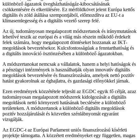
különböző ágazatok üvegházhatásúgáz-kibocsátásának
csökkentésére és elkerülésére. Ez mérföldkövet jelent Európa kettős
digitális és zöld átállása szempontjából, előmozdítva az EU-t a
klímasemlegesség és a digitális vezető szerep felé.
Az új, tudományosan megalapozott módszertanok és iránymutatások
lehetővé teszik az európai és a világ más részein működő érdekelt
felek számára, hogy megalapozott döntéseket hozzanak az IKT-
megoldások bevezetésekor. Kulcsfontosságúak a fenntarthatóság és
a digitális innováció ösztönzésében a különböző ágazatokban.
A módszertanokat nemcsak a vállalatok, hanem a helyi hatóságok és
a pénzügyi intézmények is használhatják olyan innovatív digitális
megoldások bevezetésére és finanszírozására, amelyek nettó pozitív
hatást gyakorolnak az éghajlatra, és gazdasági előnyökkel járnak.
Ezen eredmények közzététele teljesíti az EGDC egyik fő célját, azaz
tudományosan megalapozott módszerek kidolgozását a digitális
megoldások nettó környezeti hatásának becslésére a különböző
területeken. A módszertanok a különböző digitális megoldások
pozitív hozzájárulását és közvetlen szénlábnyomát egyaránt
vizsgálják.
Az EGDC-t az Európai Parlament uniós finanszírozású kísérleti
projektje támogatta. A közzétett eredményeket egy független, magas