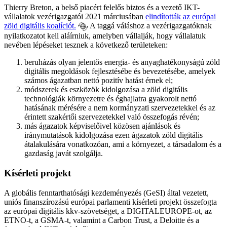
Thierry Breton, a belső piacért felelős biztos és a vezető IKT-
vállalatok vezérigazgatói 2021 márciusában
elindították az európai
zöld digitális koalíciót.
A taggá váláshoz a vezérigazgatóknak
nyilatkozatot kell aláírniuk, amelyben vállalják, hogy vállalatuk
nevében lépéseket tesznek a következő területeken:
beruházás olyan jelentős energia- és anyaghatékonyságú zöld
digitális megoldások fejlesztésébe és bevezetésébe, amelyek
számos ágazatban nettó pozitív hatást érnek el;
módszerek és eszközök kidolgozása a zöld digitális
technológiák környezetre és éghajlatra gyakorolt nettó
hatásának mérésére a nem kormányzati szervezetekkel és az
érintett szakértői szervezetekkel való összefogás révén;
más ágazatok képviselőivel közösen ajánlások és
iránymutatások kidolgozása ezen ágazatok zöld digitális
átalakulására vonatkozóan, ami a környezet, a társadalom és a
gazdaság javát szolgálja.
Kísérleti projekt
A globális fenntarthatósági kezdeményezés (GeSI) által vezetett,
uniós finanszírozású európai parlamenti kísérleti projekt összefogta
az európai digitális kkv-szövetséget, a DIGITALEUROPE-ot, az
ETNO-t, a GSMA-t, valamint a Carbon Trust, a Deloitte és a