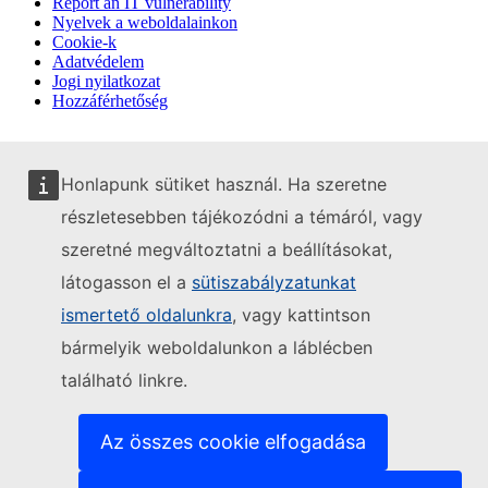
Report an IT vulnerability
Nyelvek a weboldalainkon
Cookie-k
Adatvédelem
Jogi nyilatkozat
Hozzáférhetőség
Honlapunk sütiket használ. Ha szeretne
részletesebben tájékozódni a témáról, vagy
szeretné megváltoztatni a beállításokat,
látogasson el a
sütiszabályzatunkat
ismertető oldalunkra
, vagy kattintson
bármelyik weboldalunkon a láblécben
található linkre.
Az összes cookie elfogadása