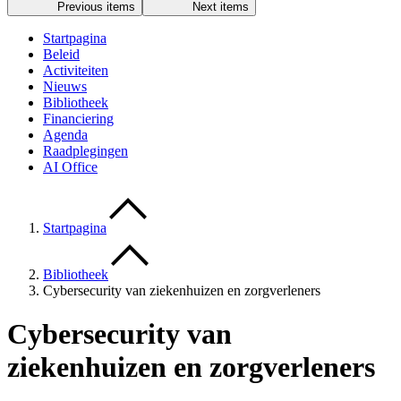
Previous items
Next items
Startpagina
Beleid
Activiteiten
Nieuws
Bibliotheek
Financiering
Agenda
Raadplegingen
AI Office
Startpagina
Bibliotheek
Cybersecurity van ziekenhuizen en zorgverleners
Cybersecurity van
ziekenhuizen en zorgverleners