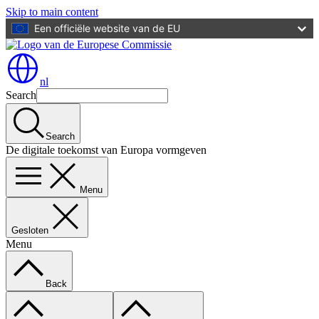
Skip to main content
Een officiële website van de EU
nl
Search
Search
De digitale toekomst van Europa vormgeven
Menu
Gesloten
Menu
Back