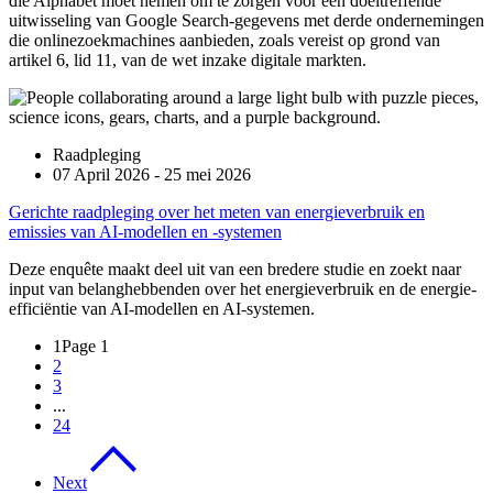
die Alphabet moet nemen om te zorgen voor een doeltreffende
uitwisseling van Google Search-gegevens met derde ondernemingen
die onlinezoekmachines aanbieden, zoals vereist op grond van
artikel 6, lid 11, van de wet inzake digitale markten.
Raadpleging
07 April 2026 - 25 mei 2026
Gerichte raadpleging over het meten van energieverbruik en
emissies van AI-modellen en -systemen
Deze enquête maakt deel uit van een bredere studie en zoekt naar
input van belanghebbenden over het energieverbruik en de energie-
efficiëntie van AI-modellen en AI-systemen.
1
Page 1
2
3
...
24
Next