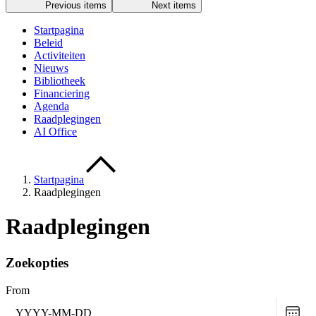
Previous items
Next items
Startpagina
Beleid
Activiteiten
Nieuws
Bibliotheek
Financiering
Agenda
Raadplegingen
AI Office
Startpagina
Raadplegingen
Raadplegingen
Zoekopties
From
Choo
date