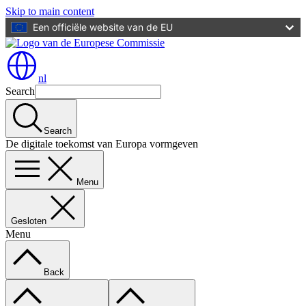
Skip to main content
Een officiële website van de EU
nl
Search
Search
De digitale toekomst van Europa vormgeven
Menu
Gesloten
Menu
Back