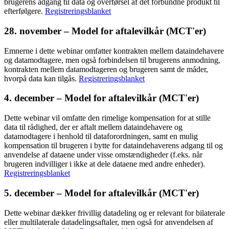
brugerens adgang til data og overførsel af det forbundne produkt til
efterfølgere.
Registreringsblanket
28. november – Model for aftalevilkår (MCT'er)
Emnerne i dette webinar omfatter kontrakten mellem dataindehavere
og datamodtagere, men også forbindelsen til brugerens anmodning,
kontrakten mellem datamodtageren og brugeren samt de måder,
hvorpå data kan tilgås.
Registreringsblanket
4. december – Model for aftalevilkår (MCT'er)
Dette webinar vil omfatte den rimelige kompensation for at stille
data til rådighed, der er aftalt mellem dataindehavere og
datamodtagere i henhold til dataforordningen, samt en mulig
kompensation til brugeren i bytte for dataindehaverens adgang til og
anvendelse af dataene under visse omstændigheder (f.eks. når
brugeren indvilliger i ikke at dele dataene med andre enheder).
Registreringsblanket
5. december – Model for aftalevilkår (MCT'er)
Dette webinar dækker frivillig datadeling og er relevant for bilaterale
eller multilaterale datadelingsaftaler, men også for anvendelsen af