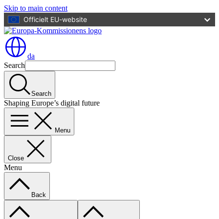
Skip to main content
Officielt EU-website
da
Search
Search
Shaping Europe’s digital future
Menu
Close
Menu
Back