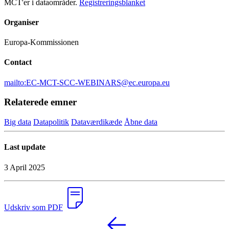
MCT'er i dataområder.
Registreringsblanket
Organiser
Europa-Kommissionen
Contact
mailto:EC-MCT-SCC-WEBINARS@ec.europa.eu
Relaterede emner
Big data
Datapolitik
Dataværdikæde
Åbne data
Last update
3 April 2025
Udskriv som PDF