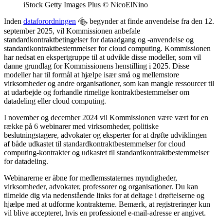
iStock Getty Images Plus © NicoElNino
Inden
dataforordningen
begynder at finde anvendelse fra den 12.
september 2025, vil Kommissionen anbefale
standardkontraktbetingelser for dataadgang og -anvendelse og
standardkontraktbestemmelser for cloud computing. Kommissionen
har nedsat en ekspertgruppe til at udvikle disse modeller, som vil
danne grundlag for Kommissionens henstilling i 2025. Disse
modeller har til formål at hjælpe især små og mellemstore
virksomheder og andre organisationer, som kan mangle ressourcer til
at udarbejde og forhandle rimelige kontraktbestemmelser om
datadeling eller cloud computing.
I november og december 2024 vil Kommissionen være vært for en
række på 6 webinarer med virksomheder, politiske
beslutningstagere, advokater og eksperter for at drøfte udviklingen
af både udkastet til standardkontraktbestemmelser for cloud
computing-kontrakter og udkastet til standardkontraktbestemmelser
for datadeling.
Webinarerne er åbne for medlemsstaternes myndigheder,
virksomheder, advokater, professorer og organisationer. Du kan
tilmelde dig via nedenstående links for at deltage i drøftelserne og
hjælpe med at udforme kontrakterne. Bemærk, at registreringer kun
vil blive accepteret, hvis en professionel e-mail-adresse er angivet.