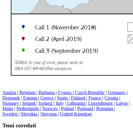
Austria
|
Belgium
|
Bulgaria
|
Cyprus
|
Czech Republic
|
Germany
|
Denmark
|
Estonia
|
Greece
|
Spain
|
Finland
|
France
|
Croatia
|
Hungary
|
Ireland
|
Iceland
|
Italy
|
Lithuania
|
Luxembourg
|
Latvia
|
Malta
|
Netherlands
|
Norway
|
Poland
|
Portugal
|
Romania
|
Sweden
|
Slovakia
|
Slovenia
|
United Kingdom
Temi correlati