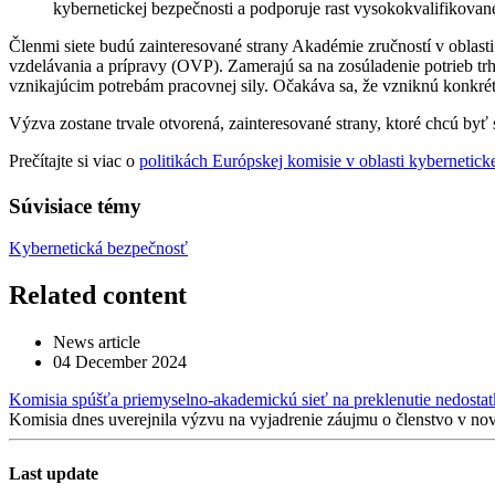
kybernetickej bezpečnosti a podporuje rast vysokokvalifikovan
Členmi siete budú zainteresované strany Akadémie zručností v oblasti
vzdelávania a prípravy (OVP). Zamerajú sa na zosúladenie potrieb t
vznikajúcim potrebám pracovnej sily. Očakáva sa, že vzniknú konkrét
Výzva zostane trvale otvorená, zainteresované strany, ktoré chcú byť
Prečítajte si viac o
politikách Európskej komisie v oblasti kybernetick
Súvisiace témy
Kybernetická bezpečnosť
Related content
News article
04 December 2024
Komisia spúšťa priemyselno-akademickú sieť na preklenutie nedostatk
Komisia dnes uverejnila výzvu na vyjadrenie záujmu o členstvo v no
Last update