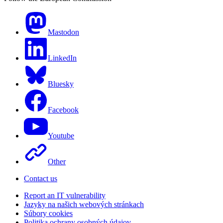
Mastodon
LinkedIn
Bluesky
Facebook
Youtube
Other
Contact us
Report an IT vulnerability
Jazyky na našich webových stránkach
Súbory cookies
Politika ochrany osobných údajov