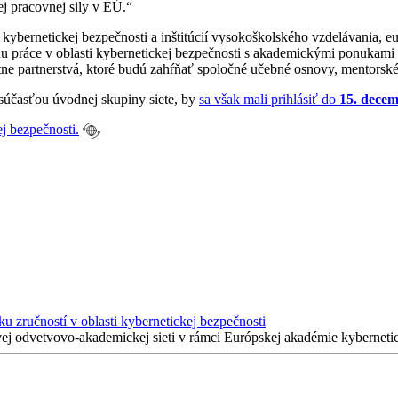
ej pracovnej sily v EÚ.“
 kybernetickej bezpečnosti a inštitúcií vysokoškolského vzdelávania, 
rhu práce v oblasti kybernetickej bezpečnosti s akademickými ponukam
ne partnerstvá, ktoré budú zahŕňať spoločné učebné osnovy, mentorské
 súčasťou úvodnej skupiny siete, by
sa však mali prihlásiť do
15. decem
ej bezpečnosti.
u zručností v oblasti kybernetickej bezpečnosti
vej odvetvovo-akademickej sieti v rámci Európskej akadémie kybernetic