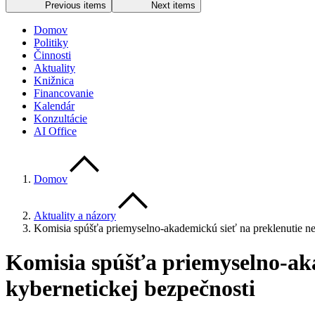
Previous items
Next items
Domov
Politiky
Činnosti
Aktuality
Knižnica
Financovanie
Kalendár
Konzultácie
AI Office
Domov
Aktuality a názory
Komisia spúšťa priemyselno-akademickú sieť na preklenutie ned
Komisia spúšťa priemyselno-aka
kybernetickej bezpečnosti