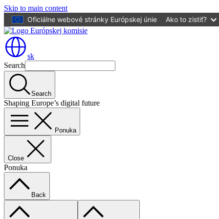
Skip to main content
Oficiálne webové stránky Európskej únie
Ako to zistiť?
sk
Search
Search
Shaping Europe’s digital future
Ponuka
Close
Ponuka
Back