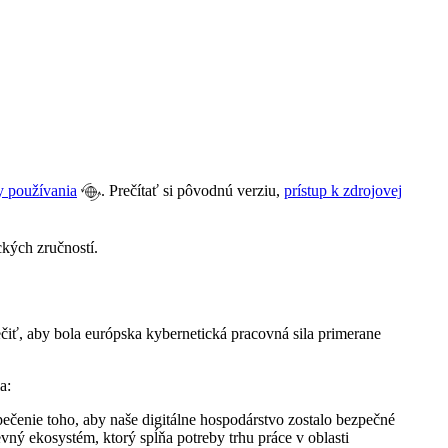
y používania
. Prečítať si pôvodnú verziu,
prístup k zdrojovej
kých zručností.
čiť, aby bola európska kybernetická pracovná sila primerane
a:
ečenie toho, aby naše digitálne hospodárstvo zostalo bezpečné
ný ekosystém, ktorý spĺňa potreby trhu práce v oblasti