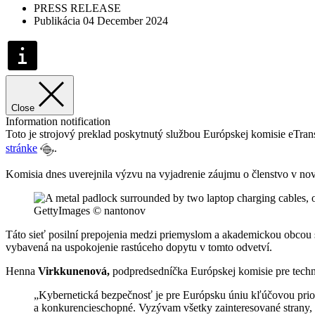
PRESS RELEASE
Publikácia 04 December 2024
Close
Information notification
Toto je strojový preklad poskytnutý službou Európskej komisie eTra
stránke
.
Komisia dnes uverejnila výzvu na vyjadrenie záujmu o členstvo v no
GettyImages © nantonov
Táto sieť posilní prepojenia medzi priemyslom a akademickou obcou s
vybavená na uspokojenie rastúceho dopytu v tomto odvetví.
Henna
Virkkunenová,
podpredsedníčka Európskej komisie pre technol
„Kybernetická bezpečnosť je pre Európsku úniu kľúčovou prior
a konkurencieschopné. Vyzývam všetky zainteresované strany, a