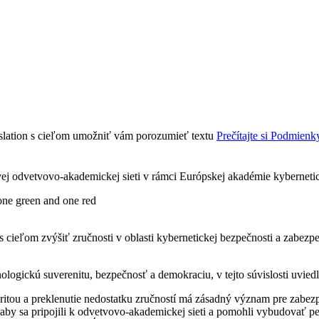
nslation s cieľom umožniť vám porozumieť textu
Prečítajte si Podmienk
vej odvetvovo-akademickej sieti v rámci Európskej akadémie kybernetic
 cieľom zvýšiť zručnosti v oblasti kybernetickej bezpečnosti a zabezpe
ogickú suverenitu, bezpečnosť a demokraciu, v tejto súvislosti uviedl
itou a preklenutie nedostatku zručností má zásadný význam pre zabezp
by sa pripojili k odvetvovo-akademickej sieti a pomohli vybudovať pev