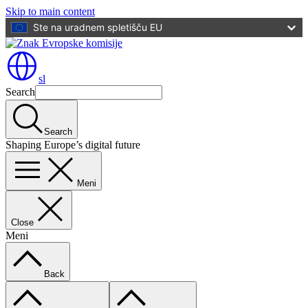
Skip to main content
Ste na uradnem spletišču EU
sl
Search
Search
Shaping Europe’s digital future
Meni
Close
Meni
Back