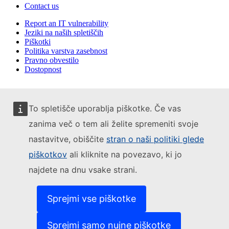
Contact us
Report an IT vulnerability
Jeziki na naših spletiščih
Piškotki
Politika varstva zasebnost
Pravno obvestilo
Dostopnost
To spletišče uporablja piškotke. Če vas
zanima več o tem ali želite spremeniti svoje
nastavitve, obiščite
stran o naši politiki glede
piškotkov
ali kliknite na povezavo, ki jo
najdete na dnu vsake strani.
Sprejmi vse piškotke
Sprejmi samo nujne piškotke