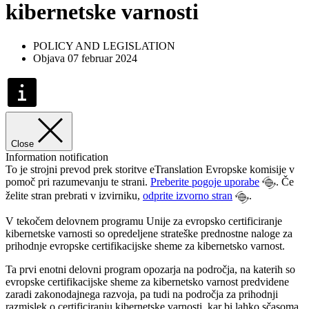
kibernetske varnosti
POLICY AND LEGISLATION
Objava 07 februar 2024
Close
Information notification
To je strojni prevod prek storitve eTranslation Evropske komisije v
pomoč pri razumevanju te strani.
Preberite pogoje uporabe
. Če
želite stran prebrati v izvirniku,
odprite izvorno stran
.
V tekočem delovnem programu Unije za evropsko certificiranje
kibernetske varnosti so opredeljene strateške prednostne naloge za
prihodnje evropske certifikacijske sheme za kibernetsko varnost.
Ta prvi enotni delovni program opozarja na področja, na katerih so
evropske certifikacijske sheme za kibernetsko varnost predvidene
zaradi zakonodajnega razvoja, pa tudi na področja za prihodnji
razmislek o certificiranju kibernetske varnosti, kar bi lahko sčasoma